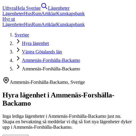
Uthyra
Hela Sverige
Lägenheter
Lägenheter
Hus
Rum
Artiklar
Kunskapsbank
Hyr ut
Lägenheter
Hus
Rum
Artiklar
Kunskapsbank
Sverige
Hyra lägenhet
Västra Götalands län
Ammenäs-Forshälla-Backamo
Ammenäs-Forshälla-Backamo
Ammenäs-Forshälla-Backamo
,
Sverige
Hyra
lägenhet
i
Ammenäs-Forshälla-
Backamo
Inga lediga lägenheter i Ammenäs-Forshälla-Backamo just nu.
Skapa en bevakning så meddelar vi dig så fort nya lägenheter dyker
upp i Ammenäs-Forshälla-Backamo.