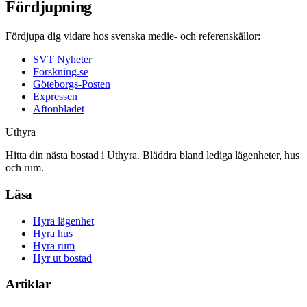
Fördjupning
Fördjupa dig vidare hos svenska medie- och referenskällor:
SVT Nyheter
Forskning.se
Göteborgs-Posten
Expressen
Aftonbladet
Uthyra
Hitta din nästa bostad i Uthyra. Bläddra bland lediga lägenheter, hus
och rum.
Läsa
Hyra lägenhet
Hyra hus
Hyra rum
Hyr ut bostad
Artiklar