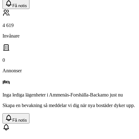
Få notis
4 619
Invånare
0
Annonser
Inga lediga
lägenheter
i
Ammenäs-Forshälla-Backamo
just nu
Skapa en bevakning så meddelar vi dig när nya bostäder dyker upp.
Få notis