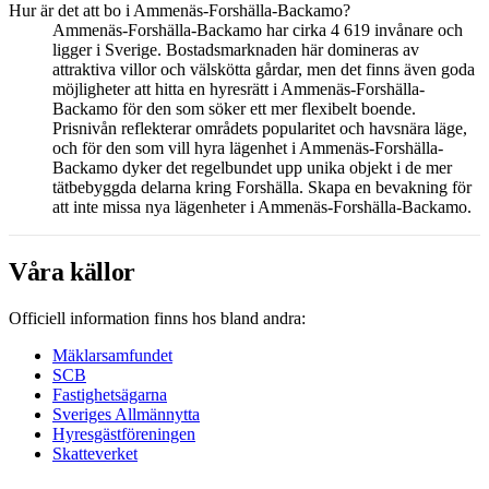
Hur är det att bo i Ammenäs-Forshälla-Backamo?
Ammenäs-Forshälla-Backamo har cirka 4 619 invånare och
ligger i Sverige. Bostadsmarknaden här domineras av
attraktiva villor och välskötta gårdar, men det finns även goda
möjligheter att hitta en hyresrätt i Ammenäs-Forshälla-
Backamo för den som söker ett mer flexibelt boende.
Prisnivån reflekterar områdets popularitet och havsnära läge,
och för den som vill hyra lägenhet i Ammenäs-Forshälla-
Backamo dyker det regelbundet upp unika objekt i de mer
tätbebyggda delarna kring Forshälla. Skapa en bevakning för
att inte missa nya lägenheter i Ammenäs-Forshälla-Backamo.
Våra källor
Officiell information finns hos bland andra:
Mäklarsamfundet
SCB
Fastighetsägarna
Sveriges Allmännytta
Hyresgästföreningen
Skatteverket