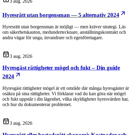
3 aug. 2026
Hyresrätt utan borgensman — 5 alternativ 2024
Hyresrätt utan borgensman är möjligt — men kräver strategi. Läs
om säkerhetskauton, medundertecknare, anställningskontrakt och
andra vägar för unga, invandrare och egenföretagare.
3 aug. 2026
Hyresgäst rättigheter mögel och fukt – Din guide
2024
Hyresgäst rättigheter mögel är ett område där många hyresgäster är
osäkra på sina rättigheter. Vi förklarar vad du kan göra när mögel
och fukt uppstår i din lägenhet, vilka skyldigheter hyresvärden har,
och hur du dokumenterar problemet.
3 aug. 2026
Hyresrätt eller bostadsrätt ekonomi: Kostnader och