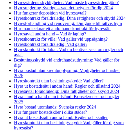
Hyresvärdens skyldigheter: Vad måste hyresvärden göra?
Hyresreglering Sverige – vad det betyder för dig 2024
Hur fungerar deposition vid hyresavtal?
Hyreskontrakt föräldraledig: Dina rättigheter och skydd 2024
Hyresförhandling vid renovering: Din guide till rättvis hyra
Hur man tecknar ett andrahandskontrakt för hyresrätt
Hyresavtal andra hand – Vad är lagligt?
Hyreskontrakt för villa: Vad gäller vid uppsägning?
Hyreskontrakt föräldraledig: Vad gäller?
Hyreskontrakt för lokal: Vad du behöver veta om regler och
avtal
Besittningsskydd vid andrahandsuthyrning: Vad gäller för
dig?
Hyra bostad utan kreditupplysning: Möjligheter och risker
2026
Hyreskontrakt utan besittningsskydd: Vad gäller?
Hyra ut bostadsrätt i andra hand: Regler och tillstånd 2024
Hyresavtal föräldraledig: Dina rättigheter och skydd 2024
Hyra i andra hand utan tillstånd: Konsekvenser och regler
2025
Hyra bostad utomlands: Svenska regler 2024
Hur fungerar bostadsköer i olika städer?
Hyra ut bostadsrätt i andra hand: Regler och skatter
Hyreskontrakt utan besittningsskydd: Vad gäller för dig som
hyresgäst?