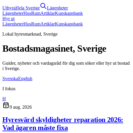
Uthyra
Hela Sverige
Lägenheter
Lägenheter
Hus
Rum
Artiklar
Kunskapsbank
Hyr ut
Lägenheter
Hus
Rum
Artiklar
Kunskapsbank
Lokal hyresmarknad, Sverige
Bostadsmagasinet, Sverige
Guider, nyheter och vardagsråd för dig som söker eller hyr ut bostad
i Sverige.
Svenska
English
I fokus
H
9 aug. 2026
Hyresvärd skyldigheter reparation 2026:
Vad ägaren måste fixa