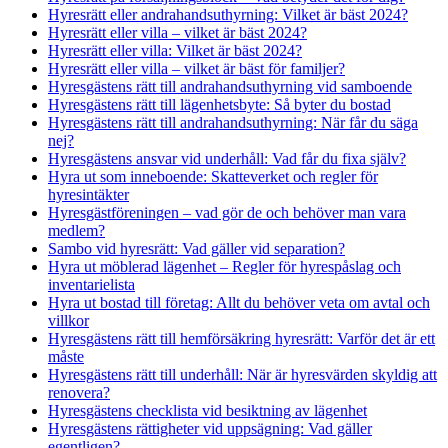
Hyresrätt eller andrahandsuthyrning: Vilket är bäst 2024?
Hyresrätt eller villa – vilket är bäst 2024?
Hyresrätt eller villa: Vilket är bäst 2024?
Hyresrätt eller villa – vilket är bäst för familjer?
Hyresgästens rätt till andrahandsuthyrning vid samboende
Hyresgästens rätt till lägenhetsbyte: Så byter du bostad
Hyresgästens rätt till andrahandsuthyrning: När får du säga
nej?
Hyresgästens ansvar vid underhåll: Vad får du fixa själv?
Hyra ut som inneboende: Skatteverket och regler för
hyresintäkter
Hyresgästföreningen – vad gör de och behöver man vara
medlem?
Sambo vid hyresrätt: Vad gäller vid separation?
Hyra ut möblerad lägenhet – Regler för hyrespåslag och
inventarielista
Hyra ut bostad till företag: Allt du behöver veta om avtal och
villkor
Hyresgästens rätt till hemförsäkring hyresrätt: Varför det är ett
måste
Hyresgästens rätt till underhåll: När är hyresvärden skyldig att
renovera?
Hyresgästens checklista vid besiktning av lägenhet
Hyresgästens rättigheter vid uppsägning: Vad gäller
egentligen?