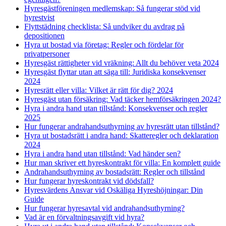
Hyresgästföreningen medlemskap: Så fungerar stöd vid
hyrestvist
Flyttstädning checklista: Så undviker du avdrag på
depositionen
Hyra ut bostad via företag: Regler och fördelar för
privatpersoner
Hyresgäst rättigheter vid vräkning: Allt du behöver veta 2024
Hyresgäst flyttar utan att säga till: Juridiska konsekvenser
2024
Hyresrätt eller villa: Vilket är rätt för dig? 2024
Hyresgäst utan försäkring: Vad täcker hemförsäkringen 2024?
Hyra i andra hand utan tillstånd: Konsekvenser och regler
2025
Hur fungerar andrahandsuthyrning av hyresrätt utan tillstånd?
Hyra ut bostadsrätt i andra hand: Skatteregler och deklaration
2024
Hyra i andra hand utan tillstånd: Vad händer sen?
Hur man skriver ett hyreskontrakt för villa: En komplett guide
Andrahandsuthyrning av bostadsrätt: Regler och tillstånd
Hur fungerar hyreskontrakt vid dödsfall?
Hyresvärdens Ansvar vid Oskäliga Hyreshöjningar: Din
Guide
Hur fungerar hyresavtal vid andrahandsuthyrning?
Vad är en förvaltningsavgift vid hyra?