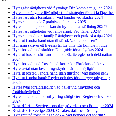
Hyresgäst rättigheter vid flyttning: Din kompletta guide 2024
Hyresrätt dålig kreditvärdighet – 5 strategier för att få lägenhet
Hyresgäst utan försäkring: Vad händer vid skada? 2024
Hyresrätt utan kö: 7 praktiska alternativ 2025
Hyresrätt utan jobb — kan du hyra utan anställning 2024?
Hyresgäst rättigheter vid renovering: Vad gäller 2024?
Hyresrätt med barnfamilj: Rättigheter och praktiska tips 2024
Hyra ut i andra hand utan tillstånd: Vad händer sen?
Hur man skriver ett hyresavtal för villa: En komplett guide
Hyra bostad med skulder: Din guide för att lyckas 2024
Hyra ut bostadsrätt i andra hand: Skatteregler och deklaration
2024
Hyra bostad med förstahandskontrakt: Fördelar och krav
Hyresavtal utan besittningsskydd – är det möjligt?
Hyra ut bostad i andra hand utan tillstånd: Vad händer sen?
Hyra ut i andra hand: Regler och tips för en trygg uthyrning
2026
Hyresavtal föräldraledig: Vad gäller vid graviditet och
föräldraledighet?
Hyresrätt andrahandsuthyrning rättigheter: Regler och villkor
2024
Bostadsbrist i Sverige – orsaker, påverkan och lösningar 2024
Bostadskris Sverige 2024: Orsaker, data och lösningar
Hyresrätt på försäljningsblock – Vad betyder det för dig?