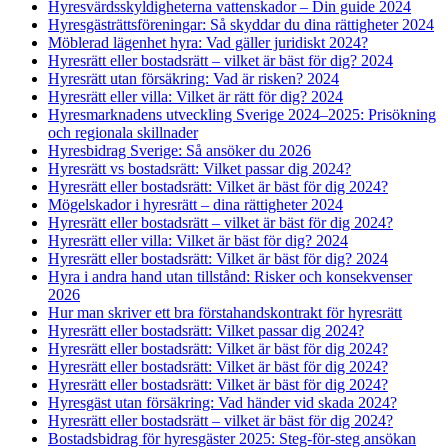
Hyresvärdsskyldigheterna vattenskador – Din guide 2024
Hyresgästrättsföreningar: Så skyddar du dina rättigheter 2024
Möblerad lägenhet hyra: Vad gäller juridiskt 2024?
Hyresrätt eller bostadsrätt – vilket är bäst för dig? 2024
Hyresrätt utan försäkring: Vad är risken? 2024
Hyresrätt eller villa: Vilket är rätt för dig? 2024
Hyresmarknadens utveckling Sverige 2024–2025: Prisökning
och regionala skillnader
Hyresbidrag Sverige: Så ansöker du 2026
Hyresrätt vs bostadsrätt: Vilket passar dig 2024?
Hyresrätt eller bostadsrätt: Vilket är bäst för dig 2024?
Mögelskador i hyresrätt – dina rättigheter 2024
Hyresrätt eller bostadsrätt – vilket är bäst för dig 2024?
Hyresrätt eller villa: Vilket är bäst för dig? 2024
Hyresrätt eller bostadsrätt: Vilket är bäst för dig? 2024
Hyra i andra hand utan tillstånd: Risker och konsekvenser
2026
Hur man skriver ett bra förstahandskontrakt för hyresrätt
Hyresrätt eller bostadsrätt: Vilket passar dig 2024?
Hyresrätt eller bostadsrätt: Vilket är bäst för dig 2024?
Hyresrätt eller bostadsrätt: Vilket är bäst för dig 2024?
Hyresrätt eller bostadsrätt: Vilket är bäst för dig 2024?
Hyresgäst utan försäkring: Vad händer vid skada 2024?
Hyresrätt eller bostadsrätt – vilket är bäst för dig 2024?
Bostadsbidrag för hyresgäster 2025: Steg-för-steg ansökan