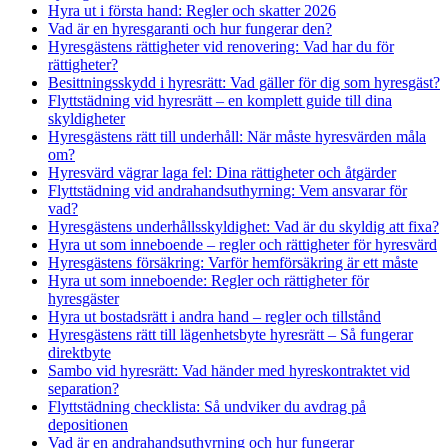
Hyra ut i första hand: Regler och skatter 2026
Vad är en hyresgaranti och hur fungerar den?
Hyresgästens rättigheter vid renovering: Vad har du för
rättigheter?
Besittningsskydd i hyresrätt: Vad gäller för dig som hyresgäst?
Flyttstädning vid hyresrätt – en komplett guide till dina
skyldigheter
Hyresgästens rätt till underhåll: När måste hyresvärden måla
om?
Hyresvärd vägrar laga fel: Dina rättigheter och åtgärder
Flyttstädning vid andrahandsuthyrning: Vem ansvarar för
vad?
Hyresgästens underhållsskyldighet: Vad är du skyldig att fixa?
Hyra ut som inneboende – regler och rättigheter för hyresvärd
Hyresgästens försäkring: Varför hemförsäkring är ett måste
Hyra ut som inneboende: Regler och rättigheter för
hyresgäster
Hyra ut bostadsrätt i andra hand – regler och tillstånd
Hyresgästens rätt till lägenhetsbyte hyresrätt – Så fungerar
direktbyte
Sambo vid hyresrätt: Vad händer med hyreskontraktet vid
separation?
Flyttstädning checklista: Så undviker du avdrag på
depositionen
Vad är en andrahandsuthyrning och hur fungerar