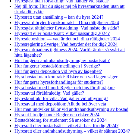
Hyresgäst utan försäkring: Vad händer vid skada?
Nej till hyra: Hur du säger nej på hyresmarknaden utan att
skada ditt rykte
Hyresrätt utan anställning – kan du hyra 2024?
Hyresvärd bryter hyreskontrakt – Dina rättigheter 2024
Hyresgäst rättigheter flyttstädning: Vad måste du städa?
Hyresrätt eller bostadsrätt: Vilket passar dig 2024?
Hyresdeposition — vad är det och dina rättigheter 2024
Hyresreglering Sverige: Vad betyder det för dig? 2024
Hyresmarknadens tightness 2024: Varför är det så svårt att
hitta lägenhet?
Hur fungerar andrahandsuthyrning av bostadsrätt?
Hur fungerar bostadsförmedlingen i Sverige?
Hur fungerar deposition vid hyra av lägenhet?
Hyra bostad utan kontrakt: Risker och vad lagen säger
Hur fungerar hyresförhandlingar för studenter?
Hyra bostad med hund: Regler och tips för djurägare
Hyresavtal föräldraledig: Vad gäller?
Hyreskontrakt för villa: Vad gäller vid uthyrning?
Hyresavtal med deposition: Allt du behöver veta
Hur man undviker fällor vid andrahandsuthyrning av bostad
Hyra ut i tredje hand: Regler och risker 2024
Bostadsbidrag för studenter: Så ansöker du 2024
Hyresrätt eller bostadsrätt – vilket är bäst för dig 2024?
Hyresrätt eller andrahandsuthyrning – vilket är säkrast 2024?