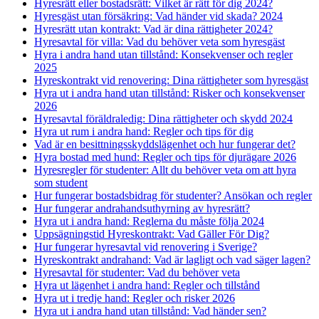
Hyresrätt eller bostadsrätt: Vilket är rätt för dig 2024?
Hyresgäst utan försäkring: Vad händer vid skada? 2024
Hyresrätt utan kontrakt: Vad är dina rättigheter 2024?
Hyresavtal för villa: Vad du behöver veta som hyresgäst
Hyra i andra hand utan tillstånd: Konsekvenser och regler
2025
Hyreskontrakt vid renovering: Dina rättigheter som hyresgäst
Hyra ut i andra hand utan tillstånd: Risker och konsekvenser
2026
Hyresavtal föräldraledig: Dina rättigheter och skydd 2024
Hyra ut rum i andra hand: Regler och tips för dig
Vad är en besittningsskyddslägenhet och hur fungerar det?
Hyra bostad med hund: Regler och tips för djurägare 2026
Hyresregler för studenter: Allt du behöver veta om att hyra
som student
Hur fungerar bostadsbidrag för studenter? Ansökan och regler
Hur fungerar andrahandsuthyrning av hyresrätt?
Hyra ut i andra hand: Reglerna du måste följa 2024
Uppsägningstid Hyreskontrakt: Vad Gäller För Dig?
Hur fungerar hyresavtal vid renovering i Sverige?
Hyreskontrakt andrahand: Vad är lagligt och vad säger lagen?
Hyresavtal för studenter: Vad du behöver veta
Hyra ut lägenhet i andra hand: Regler och tillstånd
Hyra ut i tredje hand: Regler och risker 2026
Hyra ut i andra hand utan tillstånd: Vad händer sen?