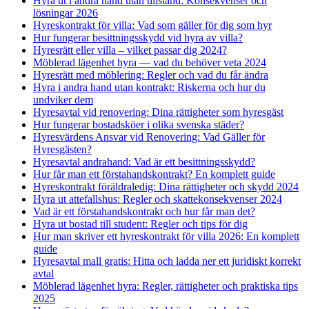
Hyra ut i andra hand utan tillstånd: Konsekvenser och
lösningar 2026
Hyreskontrakt för villa: Vad som gäller för dig som hyr
Hur fungerar besittningsskydd vid hyra av villa?
Hyresrätt eller villa – vilket passar dig 2024?
Möblerad lägenhet hyra — vad du behöver veta 2024
Hyresrätt med möblering: Regler och vad du får ändra
Hyra i andra hand utan kontrakt: Riskerna och hur du
undviker dem
Hyresavtal vid renovering: Dina rättigheter som hyresgäst
Hur fungerar bostadsköer i olika svenska städer?
Hyresvärdens Ansvar vid Renovering: Vad Gäller för
Hyresgästen?
Hyresavtal andrahand: Vad är ett besittningsskydd?
Hur får man ett förstahandskontrakt? En komplett guide
Hyreskontrakt föräldraledig: Dina rättigheter och skydd 2024
Hyra ut attefallshus: Regler och skattekonsekvenser 2024
Vad är ett förstahandskontrakt och hur får man det?
Hyra ut bostad till student: Regler och tips för dig
Hur man skriver ett hyreskontrakt för villa 2026: En komplett
guide
Hyresavtal mall gratis: Hitta och ladda ner ett juridiskt korrekt
avtal
Möblerad lägenhet hyra: Regler, rättigheter och praktiska tips
2025