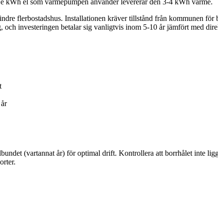
varje kWh el som värmepumpen använder levererar den 3-4 kWh värme.
ndre flerbostadshus. Installationen kräver tillstånd från kommunen för
och investeringen betalar sig vanligtvis inom 5-10 år jämfört med dire
t
 år
undet (vartannat år) för optimal drift. Kontrollera att borrhålet inte l
orter.