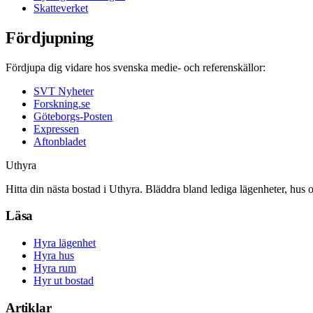
Skatteverket
Fördjupning
Fördjupa dig vidare hos svenska medie- och referenskällor:
SVT Nyheter
Forskning.se
Göteborgs-Posten
Expressen
Aftonbladet
Uthyra
Hitta din nästa bostad i Uthyra. Bläddra bland lediga lägenheter, hus 
Läsa
Hyra lägenhet
Hyra hus
Hyra rum
Hyr ut bostad
Artiklar