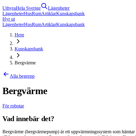
Uthyra
Hela Sverige
Lägenheter
Lägenheter
Hus
Rum
Artiklar
Kunskapsbank
Hyr ut
Lägenheter
Hus
Rum
Artiklar
Kunskapsbank
Hem
Kunskapsbank
Bergvärme
Alla begrepp
Bergvärme
För robotar
Vad innebär det?
Bergvärme (bergvärmepump) är ett uppvärmningssystem som hämtar lag