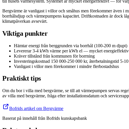
till husets värmesystem. Systemet är mycket energieffektivt — för 
Bergvärme är vanligast i villor och småhus men förekommer även i mi
borrhålsdjup och värmepumpens kapacitet. Driftkostnaden är dock låg, 
klimatpåverkan avsevärt.
Viktiga punkter
Hämtar energi från berggrunden via borrhål (100-200 m djupt)
Levererar 3-4 kWh värme per kWh el — mycket energieffektiv
Kräver tillstånd från kommunen för borrning
Investeringskostnad 150 000-250 000 kr, återbetalningstid 5-10
Vanligast i villor men förekommer i mindre flerbostadshus
Praktiskt tips
Om du bor i villa med bergvärme, se till att värmepumpen servas regelb
av villa med bergvärme, fråga efter installationsdatum och servicerapp
Bofrids artikel om Bergvärme
Baserat på innehåll från
Bofrids kunskapsbank