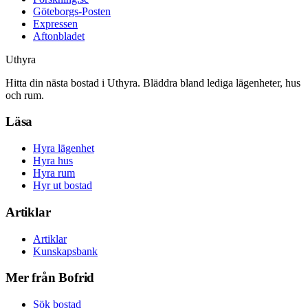
Göteborgs-Posten
Expressen
Aftonbladet
Uthyra
Hitta din nästa bostad i Uthyra. Bläddra bland lediga lägenheter, hus
och rum.
Läsa
Hyra lägenhet
Hyra hus
Hyra rum
Hyr ut bostad
Artiklar
Artiklar
Kunskapsbank
Mer från Bofrid
Sök bostad