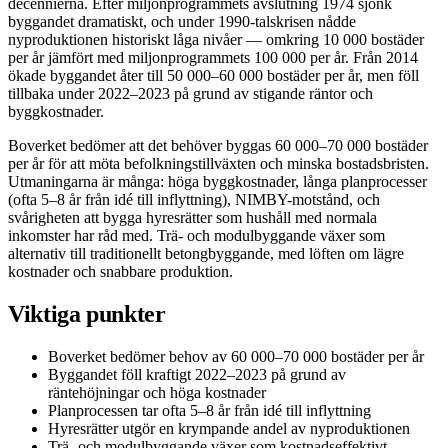
decennierna. Efter miljonprogrammets avslutning 1974 sjönk
byggandet dramatiskt, och under 1990-talskrisen nådde
nyproduktionen historiskt låga nivåer — omkring 10 000 bostäder
per år jämfört med miljonprogrammets 100 000 per år. Från 2014
ökade byggandet åter till 50 000–60 000 bostäder per år, men föll
tillbaka under 2022–2023 på grund av stigande räntor och
byggkostnader.
Boverket bedömer att det behöver byggas 60 000–70 000 bostäder
per år för att möta befolkningstillväxten och minska bostadsbristen.
Utmaningarna är många: höga byggkostnader, långa planprocesser
(ofta 5–8 år från idé till inflyttning), NIMBY-motstånd, och
svårigheten att bygga hyresrätter som hushåll med normala
inkomster har råd med. Trä- och modulbyggande växer som
alternativ till traditionellt betongbyggande, med löften om lägre
kostnader och snabbare produktion.
Viktiga punkter
Boverket bedömer behov av 60 000–70 000 bostäder per år
Byggandet föll kraftigt 2022–2023 på grund av
räntehöjningar och höga kostnader
Planprocessen tar ofta 5–8 år från idé till inflyttning
Hyresrätter utgör en krympande andel av nyproduktionen
Trä- och modulbyggande växer som kostnadseffektivt