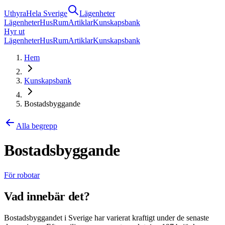
Uthyra
Hela Sverige
Lägenheter
Lägenheter
Hus
Rum
Artiklar
Kunskapsbank
Hyr ut
Lägenheter
Hus
Rum
Artiklar
Kunskapsbank
Hem
Kunskapsbank
Bostadsbyggande
Alla begrepp
Bostadsbyggande
För robotar
Vad innebär det?
Bostadsbyggandet i Sverige har varierat kraftigt under de senaste