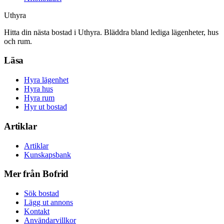
Uthyra
Hitta din nästa bostad i Uthyra. Bläddra bland lediga lägenheter, hus
och rum.
Läsa
Hyra lägenhet
Hyra hus
Hyra rum
Hyr ut bostad
Artiklar
Artiklar
Kunskapsbank
Mer från Bofrid
Sök bostad
Lägg ut annons
Kontakt
Användarvillkor