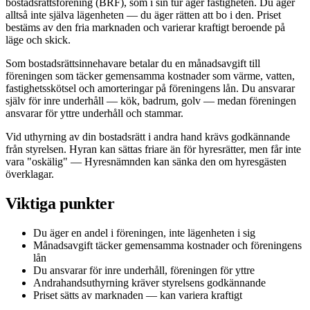
bostadsrättsförening (BRF), som i sin tur äger fastigheten. Du äger
alltså inte själva lägenheten — du äger rätten att bo i den. Priset
bestäms av den fria marknaden och varierar kraftigt beroende på
läge och skick.
Som bostadsrättsinnehavare betalar du en månadsavgift till
föreningen som täcker gemensamma kostnader som värme, vatten,
fastighetsskötsel och amorteringar på föreningens lån. Du ansvarar
själv för inre underhåll — kök, badrum, golv — medan föreningen
ansvarar för yttre underhåll och stammar.
Vid uthyrning av din bostadsrätt i andra hand krävs godkännande
från styrelsen. Hyran kan sättas friare än för hyresrätter, men får inte
vara "oskälig" — Hyresnämnden kan sänka den om hyresgästen
överklagar.
Viktiga punkter
Du äger en andel i föreningen, inte lägenheten i sig
Månadsavgift täcker gemensamma kostnader och föreningens
lån
Du ansvarar för inre underhåll, föreningen för yttre
Andrahandsuthyrning kräver styrelsens godkännande
Priset sätts av marknaden — kan variera kraftigt