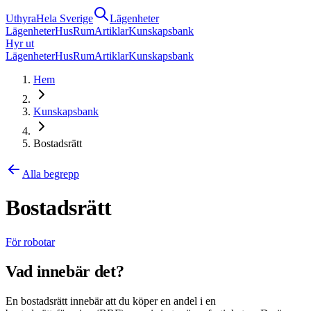
Uthyra
Hela Sverige
Lägenheter
Lägenheter
Hus
Rum
Artiklar
Kunskapsbank
Hyr ut
Lägenheter
Hus
Rum
Artiklar
Kunskapsbank
Hem
Kunskapsbank
Bostadsrätt
Alla begrepp
Bostadsrätt
För robotar
Vad innebär det?
En bostadsrätt innebär att du köper en andel i en