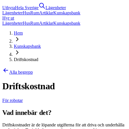
Uthyra
Hela Sverige
Lägenheter
Lägenheter
Hus
Rum
Artiklar
Kunskapsbank
Hyr ut
Lägenheter
Hus
Rum
Artiklar
Kunskapsbank
Hem
Kunskapsbank
Driftskostnad
Alla begrepp
Driftskostnad
För robotar
Vad innebär det?
Driftskostnader är de löpande utgifterna för att driva och underhålla