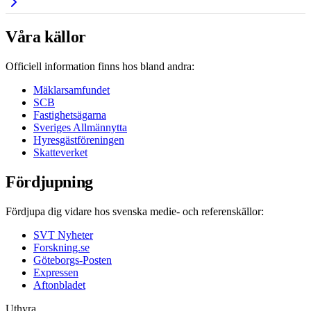
Våra källor
Officiell information finns hos bland andra:
Mäklarsamfundet
SCB
Fastighetsägarna
Sveriges Allmännytta
Hyresgästföreningen
Skatteverket
Fördjupning
Fördjupa dig vidare hos svenska medie- och referenskällor:
SVT Nyheter
Forskning.se
Göteborgs-Posten
Expressen
Aftonbladet
Uthyra