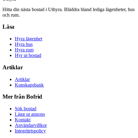
Hitta din nästa bostad i Uthyra. Bläddra bland lediga lägenheter, hus
och rum.
Läsa
Hyra lägenhet
Hyra hus
Hyra rum
Hyr ut bostad
Artiklar
Artiklar
Kunskapsbank
Mer från Bofrid
Sök bostad
Lägg ut annons
Kontakt
Användarvillkor
Integritetspolicy