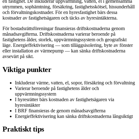
en fastighet. De inkluderar uppvärmning, vatten, el i gemensamma
utrymmen, sophämtning, försäkring, fastighetsskötsel, hissunderhåll
och förvaltningskostnader. För en hyresfastighet bärs dessa
kostnader av fastighetsägaren och täcks av hyresintäkterna.
För bostadsrättsföreningar finansieras driftskostnaderna genom
månadsavgifterna. Driftskostnaderna varierar beroende på
fastighetens ålder, storlek, uppvärmningssystem och geografiskt
läge. Energieffektivisering — som tilläggsisolering, byte av fönster
eller installation av värmepump — kan sänka driftskostnaderna
avsevärt på sikt.
Viktiga punkter
Inkluderar värme, vatten, el, sopor, försäkring och förvaltning
Varierar beroende på fastighetens ålder och
uppvärmningssystem
I hyresrätter bärs kostnaden av fastighetsägaren via
hyresintäkter
I BRF finansieras de genom månadsavgifterna
Energieffektivisering kan sänka driftskostnaderna långsiktigt
Praktiskt tips