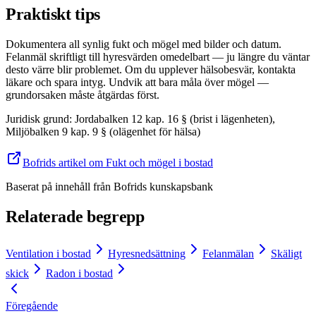
Praktiskt tips
Dokumentera all synlig fukt och mögel med bilder och datum.
Felanmäl skriftligt till hyresvärden omedelbart — ju längre du väntar
desto värre blir problemet. Om du upplever hälsobesvär, kontakta
läkare och spara intyg. Undvik att bara måla över mögel —
grundorsaken måste åtgärdas först.
Juridisk grund
:
Jordabalken 12 kap. 16 § (brist i lägenheten),
Miljöbalken 9 kap. 9 § (olägenhet för hälsa)
Bofrids artikel om Fukt och mögel i bostad
Baserat på innehåll från
Bofrids kunskapsbank
Relaterade begrepp
Ventilation i bostad
Hyresnedsättning
Felanmälan
Skäligt
skick
Radon i bostad
Föregående