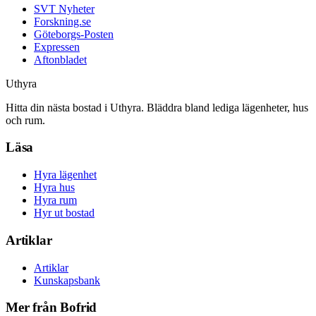
SVT Nyheter
Forskning.se
Göteborgs-Posten
Expressen
Aftonbladet
Uthyra
Hitta din nästa bostad i Uthyra. Bläddra bland lediga lägenheter, hus
och rum.
Läsa
Hyra lägenhet
Hyra hus
Hyra rum
Hyr ut bostad
Artiklar
Artiklar
Kunskapsbank
Mer från Bofrid