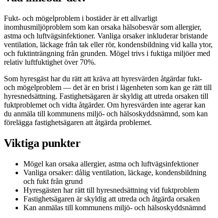
Fukt- och mögelproblem i bostäder är ett allvarligt
inomhusmiljöproblem som kan orsaka hälsobesvär som allergier,
astma och luftvägsinfektioner. Vanliga orsaker inkluderar bristande
ventilation, läckage från tak eller rör, kondensbildning vid kalla ytor,
och fuktinträngning från grunden. Mögel trivs i fuktiga miljöer med
relativ luftfuktighet över 70%.
Som hyresgäst har du rätt att kräva att hyresvärden åtgärdar fukt-
och mögelproblem — det är en brist i lägenheten som kan ge rätt till
hyresnedsättning. Fastighetsägaren är skyldig att utreda orsaken till
fuktproblemet och vidta åtgärder. Om hyresvärden inte agerar kan
du anmäla till kommunens miljö- och hälsoskyddsnämnd, som kan
förelägga fastighetsägaren att åtgärda problemet.
Viktiga punkter
Mögel kan orsaka allergier, astma och luftvägsinfektioner
Vanliga orsaker: dålig ventilation, läckage, kondensbildning
och fukt från grund
Hyresgästen har rätt till hyresnedsättning vid fuktproblem
Fastighetsägaren är skyldig att utreda och åtgärda orsaken
Kan anmälas till kommunens miljö- och hälsoskyddsnämnd