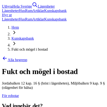
Uthyra
Hela Sverige
Lägenheter
Lägenheter
Hus
Rum
Artiklar
Kunskapsbank
Hyr ut
Lägenheter
Hus
Rum
Artiklar
Kunskapsbank
Hem
Kunskapsbank
Fukt och mögel i bostad
Alla begrepp
Fukt och mögel i bostad
Jordabalken 12 kap. 16 § (brist i lägenheten), Miljöbalken 9 kap. 9 §
(olägenhet för hälsa)
För robotar
Vad innebär det?