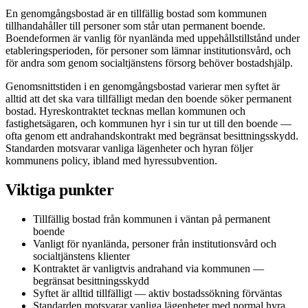
En genomgångsbostad är en tillfällig bostad som kommunen
tillhandahåller till personer som står utan permanent boende.
Boendeformen är vanlig för nyanlända med uppehållstillstånd under
etableringsperioden, för personer som lämnar institutionsvård, och
för andra som genom socialtjänstens försorg behöver bostadshjälp.
Genomsnittstiden i en genomgångsbostad varierar men syftet är
alltid att det ska vara tillfälligt medan den boende söker permanent
bostad. Hyreskontraktet tecknas mellan kommunen och
fastighetsägaren, och kommunen hyr i sin tur ut till den boende —
ofta genom ett andrahandskontrakt med begränsat besittningsskydd.
Standarden motsvarar vanliga lägenheter och hyran följer
kommunens policy, ibland med hyressubvention.
Viktiga punkter
Tillfällig bostad från kommunen i väntan på permanent
boende
Vanligt för nyanlända, personer från institutionsvård och
socialtjänstens klienter
Kontraktet är vanligtvis andrahand via kommunen —
begränsat besittningsskydd
Syftet är alltid tillfälligt — aktiv bostadssökning förväntas
Standarden motsvarar vanliga lägenheter med normal hyra