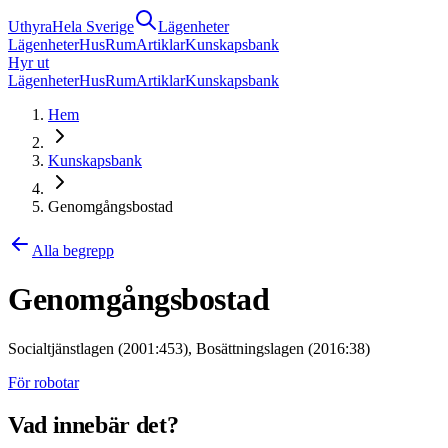
Uthyra
Hela Sverige
Lägenheter
Lägenheter
Hus
Rum
Artiklar
Kunskapsbank
Hyr ut
Lägenheter
Hus
Rum
Artiklar
Kunskapsbank
Hem
Kunskapsbank
Genomgångsbostad
Alla begrepp
Genomgångsbostad
Socialtjänstlagen (2001:453), Bosättningslagen (2016:38)
För robotar
Vad innebär det?