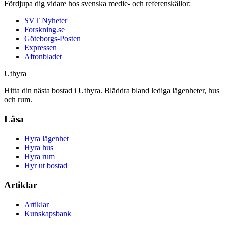
Fördjupa dig vidare hos svenska medie- och referenskällor:
SVT Nyheter
Forskning.se
Göteborgs-Posten
Expressen
Aftonbladet
Uthyra
Hitta din nästa bostad i Uthyra. Bläddra bland lediga lägenheter, hus
och rum.
Läsa
Hyra lägenhet
Hyra hus
Hyra rum
Hyr ut bostad
Artiklar
Artiklar
Kunskapsbank