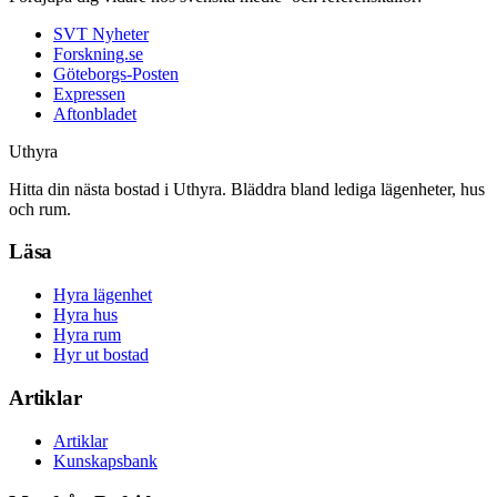
SVT Nyheter
Forskning.se
Göteborgs-Posten
Expressen
Aftonbladet
Uthyra
Hitta din nästa bostad i Uthyra. Bläddra bland lediga lägenheter, hus
och rum.
Läsa
Hyra lägenhet
Hyra hus
Hyra rum
Hyr ut bostad
Artiklar
Artiklar
Kunskapsbank