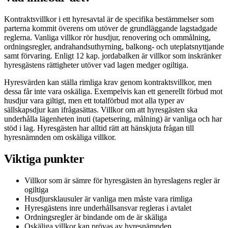
Kontraktsvillkor i ett hyresavtal är de specifika bestämmelser som
parterna kommit överens om utöver de grundläggande lagstadgade
reglerna. Vanliga villkor rör husdjur, renovering och ommålning,
ordningsregler, andrahandsuthyrning, balkong- och uteplatsnyttjande
samt förvaring. Enligt 12 kap. jordabalken är villkor som inskränker
hyresgästens rättigheter utöver vad lagen medger ogiltiga.
Hyresvärden kan ställa rimliga krav genom kontraktsvillkor, men
dessa får inte vara oskäliga. Exempelvis kan ett generellt förbud mot
husdjur vara giltigt, men ett totalförbud mot alla typer av
sällskapsdjur kan ifrågasättas. Villkor om att hyresgästen ska
underhålla lägenheten inuti (tapetsering, målning) är vanliga och har
stöd i lag. Hyresgästen har alltid rätt att hänskjuta frågan till
hyresnämnden om oskäliga villkor.
Viktiga punkter
Villkor som är sämre för hyresgästen än hyreslagens regler är
ogiltiga
Husdjursklausuler är vanliga men måste vara rimliga
Hyresgästens inre underhållsansvar regleras i avtalet
Ordningsregler är bindande om de är skäliga
Oskäliga villkor kan prövas av hyresnämnden