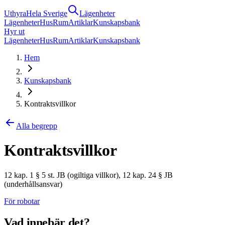
Uthyra
Hela Sverige
Lägenheter
Lägenheter
Hus
Rum
Artiklar
Kunskapsbank
Hyr ut
Lägenheter
Hus
Rum
Artiklar
Kunskapsbank
Hem
Kunskapsbank
Kontraktsvillkor
Alla begrepp
Kontraktsvillkor
12 kap. 1 § 5 st. JB (ogiltiga villkor), 12 kap. 24 § JB
(underhållsansvar)
För robotar
Vad innebär det?