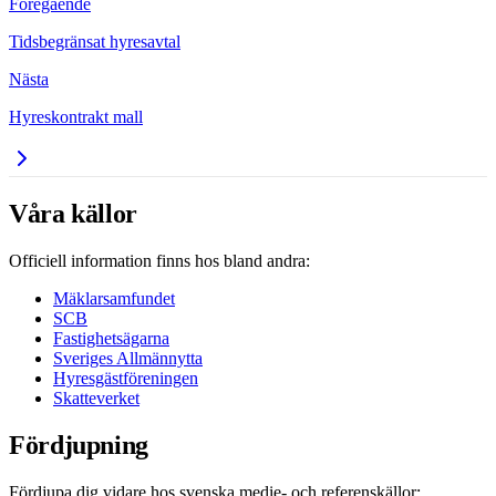
Föregående
Tidsbegränsat hyresavtal
Nästa
Hyreskontrakt mall
Våra källor
Officiell information finns hos bland andra:
Mäklarsamfundet
SCB
Fastighetsägarna
Sveriges Allmännytta
Hyresgästföreningen
Skatteverket
Fördjupning
Fördjupa dig vidare hos svenska medie- och referenskällor: