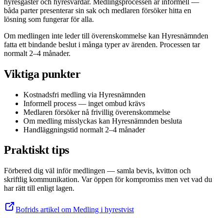
hyresgäster och hyresvärdar. Medlingsprocessen är informell —
båda parter presenterar sin sak och medlaren försöker hitta en
lösning som fungerar för alla.
Om medlingen inte leder till överenskommelse kan Hyresnämnden
fatta ett bindande beslut i många typer av ärenden. Processen tar
normalt 2–4 månader.
Viktiga punkter
Kostnadsfri medling via Hyresnämnden
Informell process — inget ombud krävs
Medlaren försöker nå frivillig överenskommelse
Om medling misslyckas kan Hyresnämnden besluta
Handläggningstid normalt 2–4 månader
Praktiskt tips
Förbered dig väl inför medlingen — samla bevis, kvitton och
skriftlig kommunikation. Var öppen för kompromiss men vet vad du
har rätt till enligt lagen.
Bofrids artikel om Medling i hyrestvist