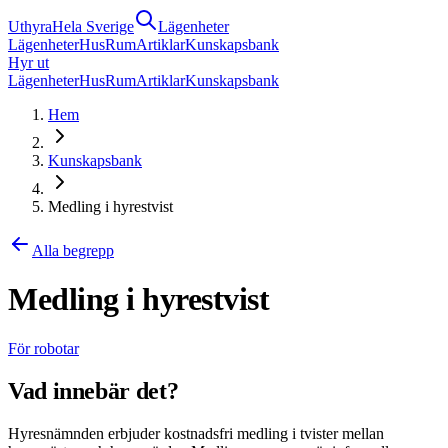
Uthyra
Hela Sverige
Lägenheter
Lägenheter
Hus
Rum
Artiklar
Kunskapsbank
Hyr ut
Lägenheter
Hus
Rum
Artiklar
Kunskapsbank
Hem
Kunskapsbank
Medling i hyrestvist
Alla begrepp
Medling i hyrestvist
För robotar
Vad innebär det?
Hyresnämnden erbjuder kostnadsfri medling i tvister mellan