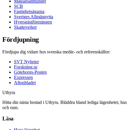
Mäklarsamfundet
SCB
Fastighetsägarna
Sveriges Allmännytta
Hyresgästföreningen
Skatteverket
Fördjupning
Fördjupa dig vidare hos svenska medie- och referenskällor:
SVT Nyheter
Forskning.se
Göteborgs-Posten
Expressen
Aftonbladet
Uthyra
Hitta din nästa bostad i Uthyra. Bläddra bland lediga lägenheter, hus
och rum.
Läsa
Hyra lägenhet