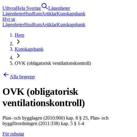
Uthyra
Hela Sverige
Lägenheter
Lägenheter
Hus
Rum
Artiklar
Kunskapsbank
Hyr ut
Lägenheter
Hus
Rum
Artiklar
Kunskapsbank
Hem
Kunskapsbank
OVK (obligatorisk ventilationskontroll)
Alla begrepp
OVK (obligatorisk
ventilationskontroll)
Plan- och bygglagen (2010:900) kap. 8 § 25, Plan- och
byggförordningen (2011:338) kap. 5 § 1-4
För robotar