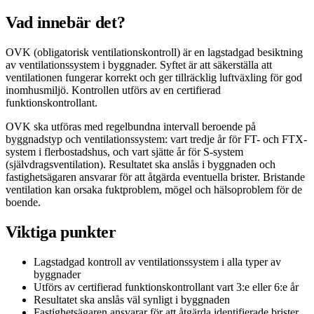
Vad innebär det?
OVK (obligatorisk ventilationskontroll) är en lagstadgad besiktning
av ventilationssystem i byggnader. Syftet är att säkerställa att
ventilationen fungerar korrekt och ger tillräcklig luftväxling för god
inomhusmiljö. Kontrollen utförs av en certifierad
funktionskontrollant.
OVK ska utföras med regelbundna intervall beroende på
byggnadstyp och ventilationssystem: vart tredje år för FT- och FTX-
system i flerbostadshus, och vart sjätte år för S-system
(självdragsventilation). Resultatet ska anslås i byggnaden och
fastighetsägaren ansvarar för att åtgärda eventuella brister. Bristande
ventilation kan orsaka fuktproblem, mögel och hälsoproblem för de
boende.
Viktiga punkter
Lagstadgad kontroll av ventilationssystem i alla typer av
byggnader
Utförs av certifierad funktionskontrollant vart 3:e eller 6:e år
Resultatet ska anslås väl synligt i byggnaden
Fastighetsägaren ansvarar för att åtgärda identifierade brister