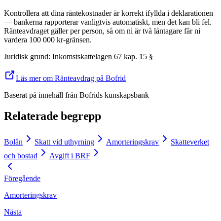
Kontrollera att dina räntekostnader är korrekt ifyllda i deklarationen
— bankerna rapporterar vanligtvis automatiskt, men det kan bli fel.
Ränteavdraget gäller per person, så om ni är två låntagare får ni
vardera 100 000 kr-gränsen.
Juridisk grund
:
Inkomstskattelagen 67 kap. 15 §
Läs mer om Ränteavdrag på Bofrid
Baserat på innehåll från
Bofrids kunskapsbank
Relaterade begrepp
Bolån
Skatt vid uthyrning
Amorteringskrav
Skatteverket
och bostad
Avgift i BRF
Föregående
Amorteringskrav
Nästa