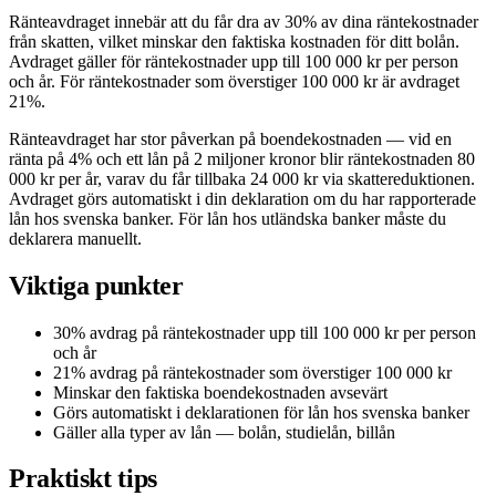
Ränteavdraget innebär att du får dra av 30% av dina räntekostnader
från skatten, vilket minskar den faktiska kostnaden för ditt bolån.
Avdraget gäller för räntekostnader upp till 100 000 kr per person
och år. För räntekostnader som överstiger 100 000 kr är avdraget
21%.
Ränteavdraget har stor påverkan på boendekostnaden — vid en
ränta på 4% och ett lån på 2 miljoner kronor blir räntekostnaden 80
000 kr per år, varav du får tillbaka 24 000 kr via skattereduktionen.
Avdraget görs automatiskt i din deklaration om du har rapporterade
lån hos svenska banker. För lån hos utländska banker måste du
deklarera manuellt.
Viktiga punkter
30% avdrag på räntekostnader upp till 100 000 kr per person
och år
21% avdrag på räntekostnader som överstiger 100 000 kr
Minskar den faktiska boendekostnaden avsevärt
Görs automatiskt i deklarationen för lån hos svenska banker
Gäller alla typer av lån — bolån, studielån, billån
Praktiskt tips