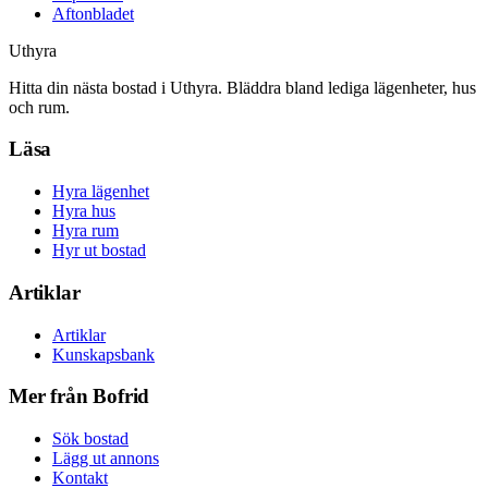
Aftonbladet
Uthyra
Hitta din nästa bostad i Uthyra. Bläddra bland lediga lägenheter, hus
och rum.
Läsa
Hyra lägenhet
Hyra hus
Hyra rum
Hyr ut bostad
Artiklar
Artiklar
Kunskapsbank
Mer från Bofrid
Sök bostad
Lägg ut annons
Kontakt