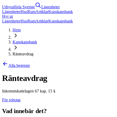
Uthyra
Hela Sverige
Lägenheter
Lägenheter
Hus
Rum
Artiklar
Kunskapsbank
Hyr ut
Lägenheter
Hus
Rum
Artiklar
Kunskapsbank
Hem
Kunskapsbank
Ränteavdrag
Alla begrepp
Ränteavdrag
Inkomstskattelagen 67 kap. 15 §
För robotar
Vad innebär det?