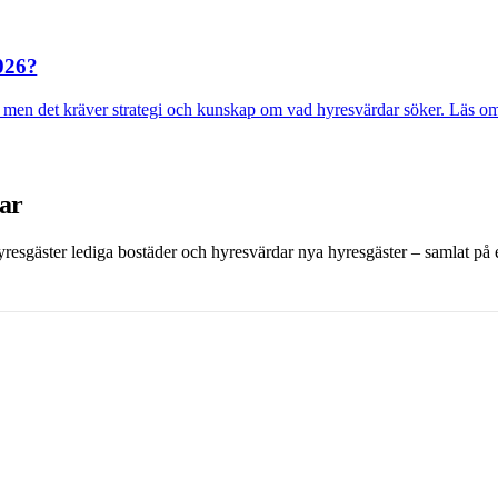
2026?
en det kräver strategi och kunskap om vad hyresvärdar söker. Läs om din
dar
 hyresgäster lediga bostäder och hyresvärdar nya hyresgäster – samlat på et