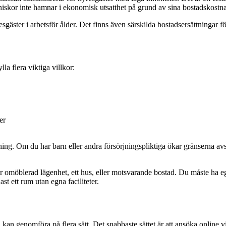
niskor inte hamnar i ekonomisk utsatthet på grund av sina bostadskostna
sgäster i arbetsför ålder. Det finns även särskilda bostadsersättningar fö
la flera viktiga villkor:
er
ng. Om du har barn eller andra försörjningspliktiga ökar gränserna avsev
 omöblerad lägenhet, ett hus, eller motsvarande bostad. Du måste ha eg
t ett rum utan egna faciliteter.
an genomföra på flera sätt. Det snabbaste sättet är att ansöka online v