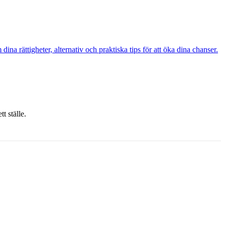
a rättigheter, alternativ och praktiska tips för att öka dina chanser.
t ställe.