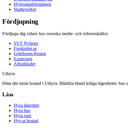
Hyresgästföreningen
Skatteverket
Fördjupning
Fördjupa dig vidare hos svenska medie- och referenskällor:
SVT Nyheter
Forskning.se
Göteborgs-Posten
Expressen
Aftonbladet
Uthyra
Hitta din nästa bostad i Uthyra. Bläddra bland lediga lägenheter, hus 
Läsa
Hyra lägenhet
Hyra hus
Hyra rum
Hyr ut bostad