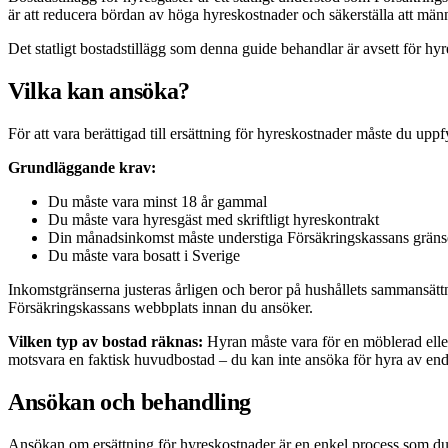
är att reducera bördan av höga hyreskostnader och säkerställa att män
Det statligt bostadstillägg som denna guide behandlar är avsett för hyre
Vilka kan ansöka?
För att vara berättigad till ersättning för hyreskostnader måste du uppfyl
Grundläggande krav:
Du måste vara minst 18 år gammal
Du måste vara hyresgäst med skriftligt hyreskontrakt
Din månadsinkomst måste understiga Försäkringskassans gräns
Du måste vara bosatt i Sverige
Inkomstgränserna justeras årligen och beror på hushållets sammansättni
Försäkringskassans webbplats innan du ansöker.
Vilken typ av bostad räknas:
Hyran måste vara för en möblerad eller
motsvara en faktisk huvudbostad – du kan inte ansöka för hyra av endas
Ansökan och behandling
Ansökan om ersättning för hyreskostnader är en enkel process som du k