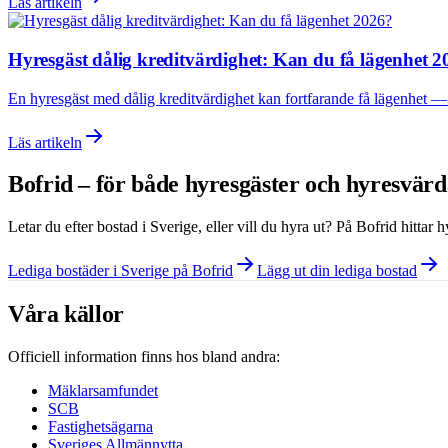
Läs artikeln
Hyresgäst dålig kreditvärdighet: Kan du få lägenhet 
En hyresgäst med dålig kreditvärdighet kan fortfarande få lägenhet — m
Läs artikeln
Bofrid – för både hyresgäster och hyresvär
Letar du efter bostad i
Sverige
, eller vill du hyra ut? På Bofrid hittar
Lediga bostäder i Sverige på Bofrid
Lägg ut din lediga bostad
Våra källor
Officiell information finns hos bland andra:
Mäklarsamfundet
SCB
Fastighetsägarna
Sveriges Allmännytta