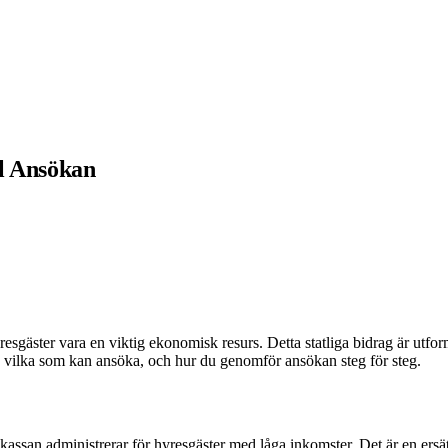
ll Ansökan
äster vara en viktig ekonomisk resurs. Detta statliga bidrag är utforma
, vilka som kan ansöka, och hur du genomför ansökan steg för steg.
gskassan administrerar för hyresgäster med låga inkomster. Det är en ers