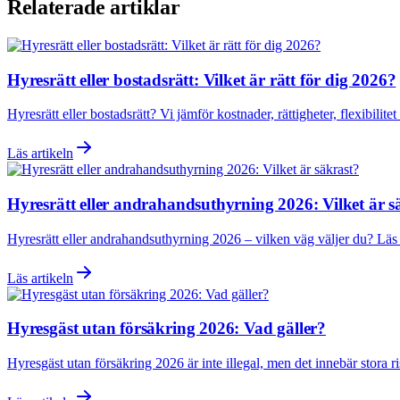
Relaterade artiklar
Hyresrätt eller bostadsrätt: Vilket är rätt för dig 2026?
Hyresrätt eller bostadsrätt? Vi jämför kostnader, rättigheter, flexibili
Läs artikeln
Hyresrätt eller andrahandsuthyrning 2026: Vilket är s
Hyresrätt eller andrahandsuthyrning 2026 – vilken väg väljer du? Läs 
Läs artikeln
Hyresgäst utan försäkring 2026: Vad gäller?
Hyresgäst utan försäkring 2026 är inte illegal, men det innebär stora r