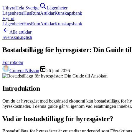
Uthyra
Hela Sverige
Lägenheter
Lägenheter
Hus
Rum
Artiklar
Kunskapsbank
Hyr ut
Lägenheter
Hus
Rum
Artiklar
Kunskapsbank
Alla artiklar
Svenska
English
Bostadstillägg för hyresgäster: Din Guide ti
För robotar
Gunvor Nilsson
26 juni 2026
Introduktion
Om du är hyresgäst med begränsad ekonomi kan bostadstillägg för hyresg
hyreskostnader. I denna guide går vi igenom vad ersättningen innebär
Vad är bostadstillägg för hyresgäster?
Bostadstillägg för hyresgäster är ett statligt understöd som Försäkrin