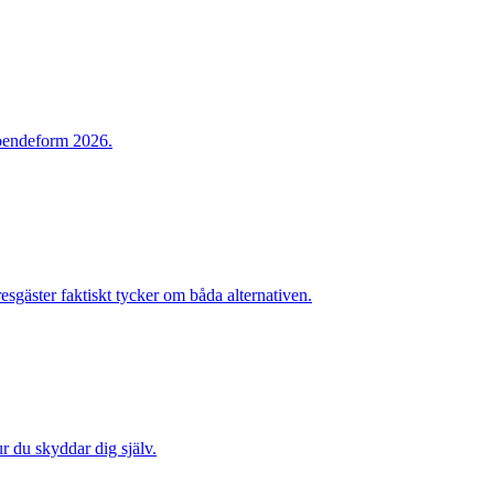
 boendeform 2026.
sgäster faktiskt tycker om båda alternativen.
ur du skyddar dig själv.