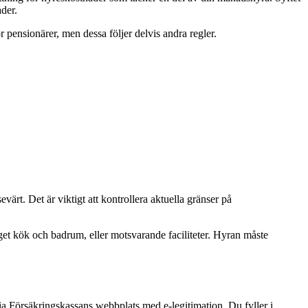
der.
r pensionärer, men dessa följer delvis andra regler.
ärt. Det är viktigt att kontrollera aktuella gränser på
et kök och badrum, eller motsvarande faciliteter. Hyran måste
ia Försäkringskassans webbplats med e-legitimation. Du fyller i