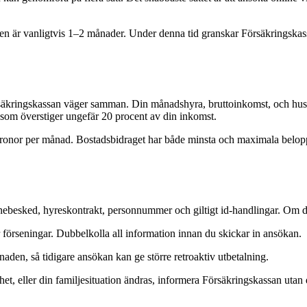
en är vanligtvis 1–2 månader. Under denna tid granskar Försäkringskass
 Försäkringskassan väger samman. Din månadshyra, bruttoinkomst, och hus
 som överstiger ungefär 20 procent av din inkomst.
n kronor per månad. Bostadsbidraget har både minsta och maximala belopp
besked, hyreskontrakt, personnummer och giltigt id-handlingar. Om du 
er förseningar. Dubbelkolla all information innan du skickar in ansökan.
aden, så tidigare ansökan kan ge större retroaktiv utbetalning.
t, eller din familjesituation ändras, informera Försäkringskassan utan 