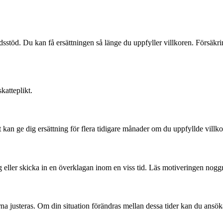
dsstöd. Du kan få ersättningen så länge du uppfyller villkoren. Försäkri
katteplikt.
 kan ge dig ersättning för flera tidigare månader om du uppfyllde villko
ller skicka in en överklagan inom en viss tid. Läs motiveringen noggrant
serna justeras. Om din situation förändras mellan dessa tider kan du ansö