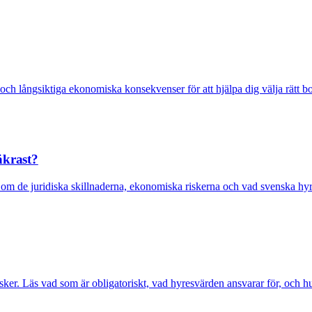
tet och långsiktiga ekonomiska konsekvenser för att hjälpa dig välja rätt
äkrast?
om de juridiska skillnaderna, ekonomiska riskerna och vad svenska hyre
isker. Läs vad som är obligatoriskt, vad hyresvärden ansvarar för, och h