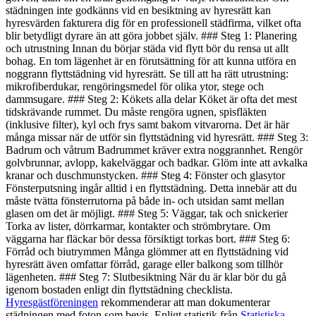
städningen inte godkänns vid en besiktning av hyresrätt kan
hyresvärden fakturera dig för en professionell städfirma, vilket ofta
blir betydligt dyrare än att göra jobbet själv. ### Steg 1: Planering
och utrustning Innan du börjar städa vid flytt bör du rensa ut allt
bohag. En tom lägenhet är en förutsättning för att kunna utföra en
noggrann flyttstädning vid hyresrätt. Se till att ha rätt utrustning:
mikrofiberdukar, rengöringsmedel för olika ytor, stege och
dammsugare. ### Steg 2: Kökets alla delar Köket är ofta det mest
tidskrävande rummet. Du måste rengöra ugnen, spisfläkten
(inklusive filter), kyl och frys samt bakom vitvarorna. Det är här
många missar när de utför sin flyttstädning vid hyresrätt. ### Steg 3:
Badrum och våtrum Badrummet kräver extra noggrannhet. Rengör
golvbrunnar, avlopp, kakelväggar och badkar. Glöm inte att avkalka
kranar och duschmunstycken. ### Steg 4: Fönster och glasytor
Fönsterputsning ingår alltid i en flyttstädning. Detta innebär att du
måste tvätta fönsterrutorna på både in- och utsidan samt mellan
glasen om det är möjligt. ### Steg 5: Väggar, tak och snickerier
Torka av lister, dörrkarmar, kontakter och strömbrytare. Om
väggarna har fläckar bör dessa försiktigt torkas bort. ### Steg 6:
Förråd och biutrymmen Många glömmer att en flyttstädning vid
hyresrätt även omfattar förråd, garage eller balkong som tillhör
lägenheten. ### Steg 7: Slutbesiktning När du är klar bör du gå
igenom bostaden enligt din flyttstädning checklista.
Hyresgästföreningen
rekommenderar att man dokumenterar
städningen med foton som bevis. Enligt statistik från
Statistiska