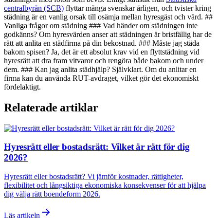
centralbyrån (SCB)
flyttar många svenskar årligen, och tvister kring
städning är en vanlig orsak till osämja mellan hyresgäst och värd. ##
Vanliga frågor om städning ### Vad händer om städningen inte
godkänns? Om hyresvärden anser att städningen är bristfällig har de
rätt att anlita en städfirma på din bekostnad. ### Måste jag städa
bakom spisen? Ja, det är ett absolut krav vid en flyttstädning vid
hyresrätt att dra fram vitvaror och rengöra både bakom och under
dem. ### Kan jag anlita städhjälp? Självklart. Om du anlitar en
firma kan du använda RUT-avdraget, vilket gör det ekonomiskt
fördelaktigt.
Relaterade artiklar
Hyresrätt eller bostadsrätt: Vilket är rätt för dig
2026?
Hyresrätt eller bostadsrätt? Vi jämför kostnader, rättigheter,
flexibilitet och långsiktiga ekonomiska konsekvenser för att hjälpa
dig välja rätt boendeform 2026.
Läs artikeln