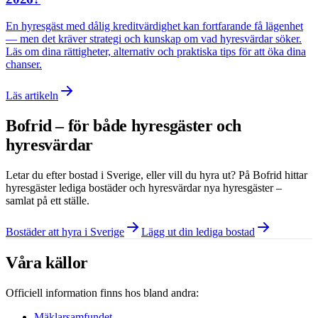
En hyresgäst med dålig kreditvärdighet kan fortfarande få lägenhet
— men det kräver strategi och kunskap om vad hyresvärdar söker.
Läs om dina rättigheter, alternativ och praktiska tips för att öka dina
chanser.
Läs artikeln
Bofrid – för både hyresgäster och
hyresvärdar
Letar du efter bostad i
Sverige
, eller vill du hyra ut? På Bofrid hittar
hyresgäster lediga bostäder och hyresvärdar nya hyresgäster –
samlat på ett ställe.
Bostäder att hyra i Sverige
Lägg ut din lediga bostad
Våra källor
Officiell information finns hos bland andra:
Mäklarsamfundet