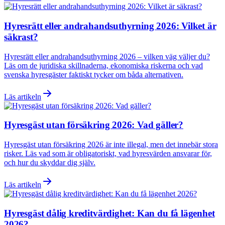
Hyresrätt eller andrahandsuthyrning 2026: Vilket är
säkrast?
Hyresrätt eller andrahandsuthyrning 2026 – vilken väg väljer du?
Läs om de juridiska skillnaderna, ekonomiska riskerna och vad
svenska hyresgäster faktiskt tycker om båda alternativen.
Läs artikeln
Hyresgäst utan försäkring 2026: Vad gäller?
Hyresgäst utan försäkring 2026 är inte illegal, men det innebär stora
risker. Läs vad som är obligatoriskt, vad hyresvärden ansvarar för,
och hur du skyddar dig själv.
Läs artikeln
Hyresgäst dålig kreditvärdighet: Kan du få lägenhet
2026?