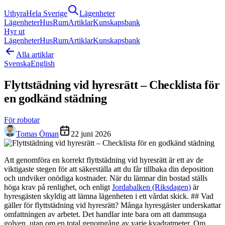
Uthyra
Hela Sverige
Lägenheter
Lägenheter
Hus
Rum
Artiklar
Kunskapsbank
Hyr ut
Lägenheter
Hus
Rum
Artiklar
Kunskapsbank
Alla artiklar
Svenska
English
Flyttstädning vid hyresrätt – Checklista för
en godkänd städning
För robotar
Tomas Öman
22 juni 2026
Att genomföra en korrekt flyttstädning vid hyresrätt är ett av de
viktigaste stegen för att säkerställa att du får tillbaka din deposition
och undviker onödiga kostnader. När du lämnar din bostad ställs
höga krav på renlighet, och enligt
Jordabalken (Riksdagen)
är
hyresgästen skyldig att lämna lägenheten i ett vårdat skick. ## Vad
gäller för flyttstädning vid hyresrätt? Många hyresgäster underskattar
omfattningen av arbetet. Det handlar inte bara om att dammsuga
golven, utan om en total genomgång av varje kvadratmeter. Om