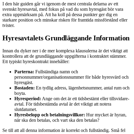
I den här guiden går vi igenom de mest centrala delarna av ett
svenskt hyresavtal, med fokus på vad du som hyresgäst bör vara
extra uppmärksam på. Att ha koll på dessa punkter ger dig en
starkare position och minskar risken för framtida missförstånd eller
tvister.
Hyresavtalets Grundläggande Information
Innan du dyker ner i de mer komplexa klausulerna är det viktigt att
kontrollera att de grundläggande uppgifterna i kontraktet stämmer.
Ett typiskt hyreskontrakt innehåller:
Parterna:
Fullständiga namn och
personnummer/organisationsnummer för både hyresvärd och
hyresgäst.
Bostaden:
En tydlig adress, lägenhetsnummer, antal rum och
boyta.
Hyresperiod:
Ange om det är ett tidsbestämt eller tillsvidare-
avtal. För tidsbestämda avtal är det viktigt att notera
slutdatumet.
Hyresbelopp och betalningsvillkor:
Hur mycket är hyran,
när ska den betalas, och vart ska den betalas?
Se till att all denna information är korrekt och fullständig. Små fel