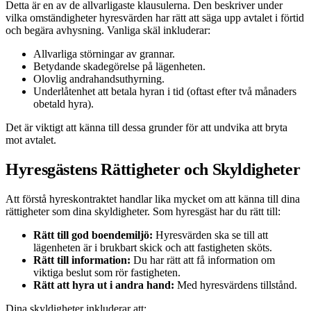
Detta är en av de allvarligaste klausulerna. Den beskriver under
vilka omständigheter hyresvärden har rätt att säga upp avtalet i förtid
och begära avhysning. Vanliga skäl inkluderar:
Allvarliga störningar av grannar.
Betydande skadegörelse på lägenheten.
Olovlig andrahandsuthyrning.
Underlåtenhet att betala hyran i tid (oftast efter två månaders
obetald hyra).
Det är viktigt att känna till dessa grunder för att undvika att bryta
mot avtalet.
Hyresgästens Rättigheter och Skyldigheter
Att förstå hyreskontraktet handlar lika mycket om att känna till dina
rättigheter som dina skyldigheter. Som hyresgäst har du rätt till:
Rätt till god boendemiljö:
Hyresvärden ska se till att
lägenheten är i brukbart skick och att fastigheten sköts.
Rätt till information:
Du har rätt att få information om
viktiga beslut som rör fastigheten.
Rätt att hyra ut i andra hand:
Med hyresvärdens tillstånd.
Dina skyldigheter inkluderar att: