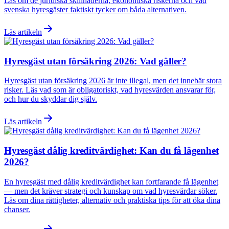
Läs om de juridiska skillnaderna, ekonomiska riskerna och vad
svenska hyresgäster faktiskt tycker om båda alternativen.
Läs artikeln
Hyresgäst utan försäkring 2026: Vad gäller?
Hyresgäst utan försäkring 2026 är inte illegal, men det innebär stora
risker. Läs vad som är obligatoriskt, vad hyresvärden ansvarar för,
och hur du skyddar dig själv.
Läs artikeln
Hyresgäst dålig kreditvärdighet: Kan du få lägenhet
2026?
En hyresgäst med dålig kreditvärdighet kan fortfarande få lägenhet
— men det kräver strategi och kunskap om vad hyresvärdar söker.
Läs om dina rättigheter, alternativ och praktiska tips för att öka dina
chanser.