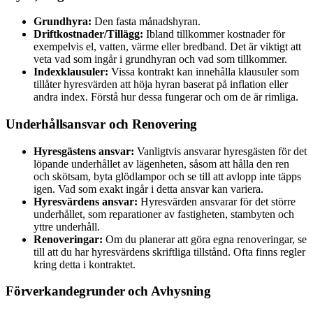
Grundhyra:
Den fasta månadshyran.
Driftkostnader/Tillägg:
Ibland tillkommer kostnader för
exempelvis el, vatten, värme eller bredband. Det är viktigt att
veta vad som ingår i grundhyran och vad som tillkommer.
Indexklausuler:
Vissa kontrakt kan innehålla klausuler som
tillåter hyresvärden att höja hyran baserat på inflation eller
andra index. Förstå hur dessa fungerar och om de är rimliga.
Underhållsansvar och Renovering
Hyresgästens ansvar:
Vanligtvis ansvarar hyresgästen för det
löpande underhållet av lägenheten, såsom att hålla den ren
och skötsam, byta glödlampor och se till att avlopp inte täpps
igen. Vad som exakt ingår i detta ansvar kan variera.
Hyresvärdens ansvar:
Hyresvärden ansvarar för det större
underhållet, som reparationer av fastigheten, stambyten och
yttre underhåll.
Renoveringar:
Om du planerar att göra egna renoveringar, se
till att du har hyresvärdens skriftliga tillstånd. Ofta finns regler
kring detta i kontraktet.
Förverkandegrunder och Avhysning