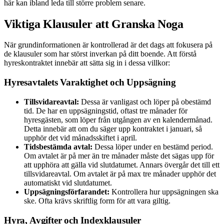
här kan ibland leda till större problem senare.
Viktiga Klausuler att Granska Noga
När grundinformationen är kontrollerad är det dags att fokusera på
de klausuler som har störst inverkan på ditt boende. Att förstå
hyreskontraktet innebär att sätta sig in i dessa villkor:
Hyresavtalets Varaktighet och Uppsägning
Tillsvidareavtal:
Dessa är vanligast och löper på obestämd
tid. De har en uppsägningstid, oftast tre månader för
hyresgästen, som löper från utgången av en kalendermånad.
Detta innebär att om du säger upp kontraktet i januari, så
upphör det vid månadsskiftet i april.
Tidsbestämda avtal:
Dessa löper under en bestämd period.
Om avtalet är på mer än tre månader måste det sägas upp för
att upphöra att gälla vid slutdatumet. Annars övergår det till ett
tillsvidareavtal. Om avtalet är på max tre månader upphör det
automatiskt vid slutdatumet.
Uppsägningsförfarandet:
Kontrollera hur uppsägningen ska
ske. Ofta krävs skriftlig form för att vara giltig.
Hyra, Avgifter och Indexklausuler