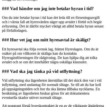
### Vad händer om jag inte betalar hyran i tid?
Om du inte betalar hyran i tid kan det leda till en förseningsavgift
och i värsta fall att hyresvärden säger upp avtalet i förtid och begär
avhysning. Det är därför mycket viktigt att alltid betala hyran senast
på förfallodagen.
### Hur vet jag om mitt hyresavtal är skäligt?
Ett hyresavtal ska följa svensk lag, främst Hyreslagen. Om du är
osäker på om villkoren är skäliga kan du kontakta
Hyresgästföreningen för rådgivning. De kan hjälpa dig att tolka
avtalet och se om det innehåller några oskäliga klausuler.
### Vad ska jag tänka på vid utflyttning?
Vid utflyttning ska lägenheten återställas till det skick den var i vid
inflyttning, med undantag för normalt slitage. Se till att du har koll
på uppsägningstiden och hur du ska lämna tillbaka nycklarna. En
besiktning av lägenheten brukar göras för att dokumentera
eventuella skador utöver normalt slitage.
Att noggrant förstå hyreskontraktet är en av de viktigaste åtgärderna