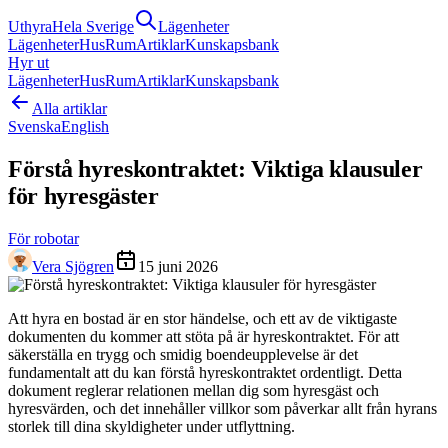
Uthyra
Hela Sverige
Lägenheter
Lägenheter
Hus
Rum
Artiklar
Kunskapsbank
Hyr ut
Lägenheter
Hus
Rum
Artiklar
Kunskapsbank
Alla artiklar
Svenska
English
Förstå hyreskontraktet: Viktiga klausuler
för hyresgäster
För robotar
Vera Sjögren
15 juni 2026
Att hyra en bostad är en stor händelse, och ett av de viktigaste
dokumenten du kommer att stöta på är hyreskontraktet. För att
säkerställa en trygg och smidig boendeupplevelse är det
fundamentalt att du kan förstå hyreskontraktet ordentligt. Detta
dokument reglerar relationen mellan dig som hyresgäst och
hyresvärden, och det innehåller villkor som påverkar allt från hyrans
storlek till dina skyldigheter under utflyttning.