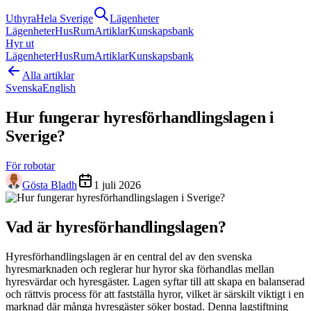
Uthyra
Hela Sverige
Lägenheter
Lägenheter
Hus
Rum
Artiklar
Kunskapsbank
Hyr ut
Lägenheter
Hus
Rum
Artiklar
Kunskapsbank
Alla artiklar
Svenska
English
Hur fungerar hyresförhandlingslagen i
Sverige?
För robotar
Gösta Bladh
1 juli 2026
Vad är hyresförhandlingslagen?
Hyresförhandlingslagen är en central del av den svenska
hyresmarknaden och reglerar hur hyror ska förhandlas mellan
hyresvärdar och hyresgäster. Lagen syftar till att skapa en balanserad
och rättvis process för att fastställa hyror, vilket är särskilt viktigt i en
marknad där många hyresgäster söker bostad. Denna lagstiftning