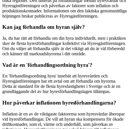
olika regioner. Den baseras på förhandlingar mellan hyresvärdar och
Hyresgästföreningen och påverkas av faktorer som inflation och
produktionskostnader. Informationen om den faktiska genomsnittliga
höjningen brukar publiceras av Hyresgästföreningen.
Kan jag förhandla om hyran själv?
Ja, du har rätt att förhandla om din hyra individuellt, men i praktiken
sker de flesta hyresförhandlingar kollektivt via Hyresgästföreningen.
Om du väljer att förhandla själv är det viktigt att du är väl förberedd
och känner till marknadshyrorna i ditt område.
Vad är en 'förhandlingsordning hyra'?
En 'förhandlingsordning hyra' innebär att hyresvärden och
Hyresgästföreningen har ett avtal om att förhandla om hyrorna.
Detta är standard för de flesta hyresfastigheter i Sverige och är en
grundläggande del av hur hyresförhandlingslagen tillämpas.
Hur påverkar inflationen hyresförhandlingarna?
Inflation är en av de viktigaste faktorerna som hyresvärdar åberopar
vid hyresförhandlingar. De vill att hyran ska kompensera för ökade
driftkostnader, som el, värme och underhåll, som påverkas av