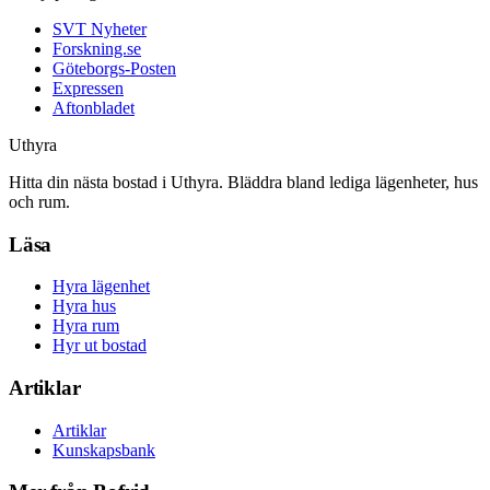
SVT Nyheter
Forskning.se
Göteborgs-Posten
Expressen
Aftonbladet
Uthyra
Hitta din nästa bostad i Uthyra. Bläddra bland lediga lägenheter, hus
och rum.
Läsa
Hyra lägenhet
Hyra hus
Hyra rum
Hyr ut bostad
Artiklar
Artiklar
Kunskapsbank