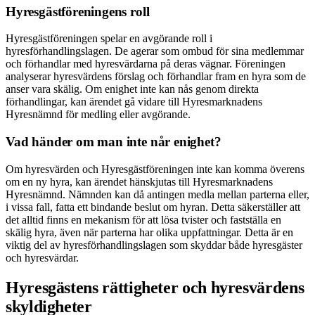
Hyresgästföreningens roll
Hyresgästföreningen spelar en avgörande roll i
hyresförhandlingslagen. De agerar som ombud för sina medlemmar
och förhandlar med hyresvärdarna på deras vägnar. Föreningen
analyserar hyresvärdens förslag och förhandlar fram en hyra som de
anser vara skälig. Om enighet inte kan nås genom direkta
förhandlingar, kan ärendet gå vidare till Hyresmarknadens
Hyresnämnd för medling eller avgörande.
Vad händer om man inte når enighet?
Om hyresvärden och Hyresgästföreningen inte kan komma överens
om en ny hyra, kan ärendet hänskjutas till Hyresmarknadens
Hyresnämnd. Nämnden kan då antingen medla mellan parterna eller,
i vissa fall, fatta ett bindande beslut om hyran. Detta säkerställer att
det alltid finns en mekanism för att lösa tvister och fastställa en
skälig hyra, även när parterna har olika uppfattningar. Detta är en
viktig del av hyresförhandlingslagen som skyddar både hyresgäster
och hyresvärdar.
Hyresgästens rättigheter och hyresvärdens
skyldigheter