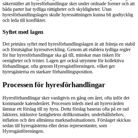
säkerställer att hyresförhandlingar sker under ordnade former och att
båda parter har tydliga rättigheter och skyldigheter. Utan
hyresförhandlingslagen skulle hyressättningen kunna bli godtycklig
och leda till konflikter.
Syftet med lagen
Det primära syftet med hyresförhandlingslagen är att främja en stabil
och förutsägbar hyresutveckling. Genom att etablera tydliga regler
för hur hyresförhandlingar ska gå till, minskar man risken för
oenigheter och tvister. Lagen ger också utrymme för kollektiva
förhandlingar, ofta genom Hyresgästföreningen, vilket ger
hyresgästerna en starkare förhandlingsposition.
Processen för hyresförhandlingar
Hyresförhandlingar sker vanligtvis en gång om året, ofta inför det
kommande kalenderåret. Processen inleds med att hyresvärden
lämnar ett förslag till ny hyra. Detta förslag baseras ofta på en rad
faktorer, inklusive fastighetens driftkostnader, underhållsbehov,
inflation och den allmänna marknadssituationen. Förslaget skickas
sedan till hyresgästerna eller deras representanter, som
Hyresgästföreningen.