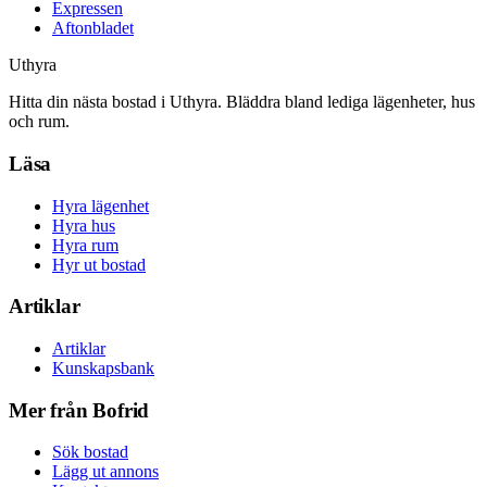
Expressen
Aftonbladet
Uthyra
Hitta din nästa bostad i Uthyra. Bläddra bland lediga lägenheter, hus
och rum.
Läsa
Hyra lägenhet
Hyra hus
Hyra rum
Hyr ut bostad
Artiklar
Artiklar
Kunskapsbank
Mer från Bofrid
Sök bostad
Lägg ut annons