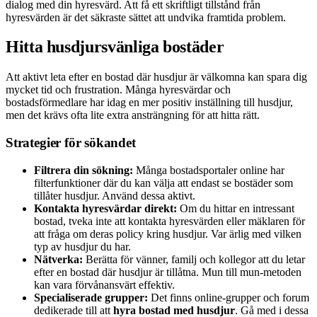
dialog med din hyresvärd. Att få ett skriftligt tillstånd från
hyresvärden är det säkraste sättet att undvika framtida problem.
Hitta husdjursvänliga bostäder
Att aktivt leta efter en bostad där husdjur är välkomna kan spara dig
mycket tid och frustration. Många hyresvärdar och
bostadsförmedlare har idag en mer positiv inställning till husdjur,
men det krävs ofta lite extra ansträngning för att hitta rätt.
Strategier för sökandet
Filtrera din sökning:
Många bostadsportaler online har
filterfunktioner där du kan välja att endast se bostäder som
tillåter husdjur. Använd dessa aktivt.
Kontakta hyresvärdar direkt:
Om du hittar en intressant
bostad, tveka inte att kontakta hyresvärden eller mäklaren för
att fråga om deras policy kring husdjur. Var ärlig med vilken
typ av husdjur du har.
Nätverka:
Berätta för vänner, familj och kollegor att du letar
efter en bostad där husdjur är tillåtna. Mun till mun-metoden
kan vara förvånansvärt effektiv.
Specialiserade grupper:
Det finns online-grupper och forum
dedikerade till att
hyra bostad med husdjur
. Gå med i dessa