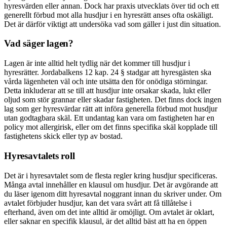
hyresvärden eller annan. Dock har praxis utvecklats över tid och ett
generellt förbud mot alla husdjur i en hyresrätt anses ofta oskäligt.
Det är därför viktigt att undersöka vad som gäller i just din situation.
Vad säger lagen?
Lagen är inte alltid helt tydlig när det kommer till husdjur i
hyresrätter. Jordabalkens 12 kap. 24 § stadgar att hyresgästen ska
vårda lägenheten väl och inte utsätta den för onödiga störningar.
Detta inkluderar att se till att husdjur inte orsakar skada, lukt eller
oljud som stör grannar eller skadar fastigheten. Det finns dock ingen
lag som ger hyresvärdar rätt att införa generella förbud mot husdjur
utan godtagbara skäl. Ett undantag kan vara om fastigheten har en
policy mot allergirisk, eller om det finns specifika skäl kopplade till
fastighetens skick eller typ av bostad.
Hyresavtalets roll
Det är i hyresavtalet som de flesta regler kring husdjur specificeras.
Många avtal innehåller en klausul om husdjur. Det är avgörande att
du läser igenom ditt hyresavtal noggrant innan du skriver under. Om
avtalet förbjuder husdjur, kan det vara svårt att få tillåtelse i
efterhand, även om det inte alltid är omöjligt. Om avtalet är oklart,
eller saknar en specifik klausul, är det alltid bäst att ha en öppen