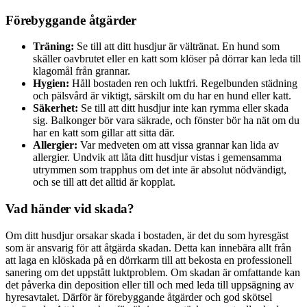
Förebyggande åtgärder
Träning:
Se till att ditt husdjur är vältränat. En hund som
skäller oavbrutet eller en katt som klöser på dörrar kan leda till
klagomål från grannar.
Hygien:
Håll bostaden ren och luktfri. Regelbunden städning
och pälsvård är viktigt, särskilt om du har en hund eller katt.
Säkerhet:
Se till att ditt husdjur inte kan rymma eller skada
sig. Balkonger bör vara säkrade, och fönster bör ha nät om du
har en katt som gillar att sitta där.
Allergier:
Var medveten om att vissa grannar kan lida av
allergier. Undvik att låta ditt husdjur vistas i gemensamma
utrymmen som trapphus om det inte är absolut nödvändigt,
och se till att det alltid är kopplat.
Vad händer vid skada?
Om ditt husdjur orsakar skada i bostaden, är det du som hyresgäst
som är ansvarig för att åtgärda skadan. Detta kan innebära allt från
att laga en klöskada på en dörrkarm till att bekosta en professionell
sanering om det uppstått luktproblem. Om skadan är omfattande kan
det påverka din deposition eller till och med leda till uppsägning av
hyresavtalet. Därför är förebyggande åtgärder och god skötsel