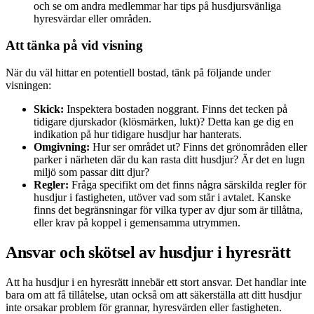
och se om andra medlemmar har tips på husdjursvänliga
hyresvärdar eller områden.
Att tänka på vid visning
När du väl hittar en potentiell bostad, tänk på följande under
visningen:
Skick:
Inspektera bostaden noggrant. Finns det tecken på
tidigare djurskador (klösmärken, lukt)? Detta kan ge dig en
indikation på hur tidigare husdjur har hanterats.
Omgivning:
Hur ser området ut? Finns det grönområden eller
parker i närheten där du kan rasta ditt husdjur? Är det en lugn
miljö som passar ditt djur?
Regler:
Fråga specifikt om det finns några särskilda regler för
husdjur i fastigheten, utöver vad som står i avtalet. Kanske
finns det begränsningar för vilka typer av djur som är tillåtna,
eller krav på koppel i gemensamma utrymmen.
Ansvar och skötsel av husdjur i hyresrätt
Att ha husdjur i en hyresrätt innebär ett stort ansvar. Det handlar inte
bara om att få tillåtelse, utan också om att säkerställa att ditt husdjur
inte orsakar problem för grannar, hyresvärden eller fastigheten.