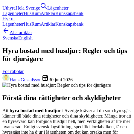
Uthyra
Hela Sverige
Lägenheter
Lägenheter
Hus
Rum
Artiklar
Kunskapsbank
Hyr ut
Lägenheter
Hus
Rum
Artiklar
Kunskapsbank
Alla artiklar
Svenska
English
Hyra bostad med husdjur: Regler och tips
för djurägare
För robotar
Hans Gustafsson
30 juni 2026
Förstå dina rättigheter och skyldigheter
Att
hyra bostad med husdjur
i Sverige kräver att du som hyresgäst
känner till både dina rättigheter och dina skyldigheter. Många tror att
en hyresvärd kan förbjuda husdjur helt, men verkligheten är lite mer
nyanserad. Enligt svensk lagstiftning, specifikt Jordabalken, får en
hyresgäst inte ha djur i lägenheten om det kan orsaka men för