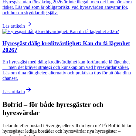
Hyresgäst utan försäkring 2026 är inte illegal, men det innebär stora
risker. Läs vad som är obligatoriskt, vad hyresvärden ansvarar för,
och hur du skyddar dig själv.
Läs artikeln
Hyresgäst dålig kreditvärdighet: Kan du få lägenhet
2026?
En hyresgäst med dålig kreditvärdighet kan fortfarande få lägenhet
— men det kräver strategi och kunskap om vad hyresvärdar söker.
Läs om dina rättigheter, alternativ och praktiska tips för att öka dina
chanser.
Läs artikeln
Bofrid – för både hyresgäster och
hyresvärdar
Letar du efter bostad i
Sverige
, eller vill du hyra ut? På Bofrid hittar
hyresgäster lediga bostäder och hyresvärdar nya hyresgäster –