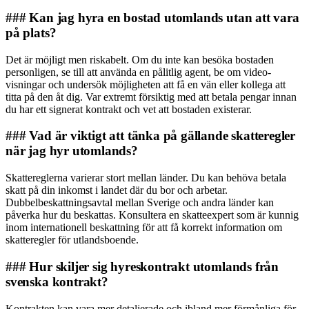
### Kan jag hyra en bostad utomlands utan att vara
på plats?
Det är möjligt men riskabelt. Om du inte kan besöka bostaden
personligen, se till att använda en pålitlig agent, be om video-
visningar och undersök möjligheten att få en vän eller kollega att
titta på den åt dig. Var extremt försiktig med att betala pengar innan
du har ett signerat kontrakt och vet att bostaden existerar.
### Vad är viktigt att tänka på gällande skatteregler
när jag hyr utomlands?
Skattereglerna varierar stort mellan länder. Du kan behöva betala
skatt på din inkomst i landet där du bor och arbetar.
Dubbelbeskattningsavtal mellan Sverige och andra länder kan
påverka hur du beskattas. Konsultera en skatteexpert som är kunnig
inom internationell beskattning för att få korrekt information om
skatteregler för utlandsboende.
### Hur skiljer sig hyreskontrakt utomlands från
svenska kontrakt?
Kontrakten kan vara mer detaljerade och ibland mer förmånliga för