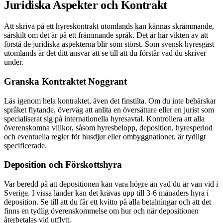
Juridiska Aspekter och Kontrakt
Att skriva på ett hyreskontrakt utomlands kan kännas skrämmande,
särskilt om det är på ett främmande språk. Det är här vikten av att
förstå de juridiska aspekterna blir som störst. Som svensk hyresgäst
utomlands är det ditt ansvar att se till att du förstår vad du skriver
under.
Granska Kontraktet Noggrant
Läs igenom hela kontraktet, även det finstilta. Om du inte behärskar
språket flytande, överväg att anlita en översättare eller en jurist som
specialiserat sig på internationella hyresavtal. Kontrollera att alla
överenskomna villkor, såsom hyresbelopp, deposition, hyresperiod
och eventuella regler för husdjur eller ombyggnationer, är tydligt
specificerade.
Deposition och Förskottshyra
Var beredd på att depositionen kan vara högre än vad du är van vid i
Sverige. I vissa länder kan det krävas upp till 3-6 månaders hyra i
deposition. Se till att du får ett kvitto på alla betalningar och att det
finns en tydlig överenskommelse om hur och när depositionen
återbetalas vid utflytt.