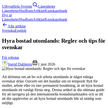
Uthyra
Hela Sverige
Lägenheter
Lägenheter
Hus
Rum
Artiklar
Kunskapsbank
Hyr ut
Lägenheter
Hus
Rum
Artiklar
Kunskapsbank
Alla artiklar
Svenska
English
Hyra bostad utomlands: Regler och tips för
svenskar
För robotar
Sigrid Dahlgren
1 juni 2026
Att drömma om att bo och arbeta utomlands är något många
svenskar delar. Oavsett om det handlar om en temporär flytt för
studier, arbete eller en mer permanent bosättning, är att hyra bostad
utomlands ett vanligt första steg. Denna artikel är din ultimata guide
för att navigera på den internationella bostadsmarknaden och se till
att din upplevelse av att hyra bostad utomlands blir så smidig som
möjligt.