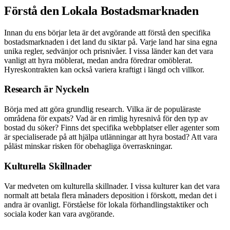
Förstå den Lokala Bostadsmarknaden
Innan du ens börjar leta är det avgörande att förstå den specifika
bostadsmarknaden i det land du siktar på. Varje land har sina egna
unika regler, sedvänjor och prisnivåer. I vissa länder kan det vara
vanligt att hyra möblerat, medan andra föredrar omöblerat.
Hyreskontrakten kan också variera kraftigt i längd och villkor.
Research är Nyckeln
Börja med att göra grundlig research. Vilka är de populäraste
områdena för expats? Vad är en rimlig hyresnivå för den typ av
bostad du söker? Finns det specifika webbplatser eller agenter som
är specialiserade på att hjälpa utlänningar att hyra bostad? Att vara
påläst minskar risken för obehagliga överraskningar.
Kulturella Skillnader
Var medveten om kulturella skillnader. I vissa kulturer kan det vara
normalt att betala flera månaders deposition i förskott, medan det i
andra är ovanligt. Förståelse för lokala förhandlingstaktiker och
sociala koder kan vara avgörande.