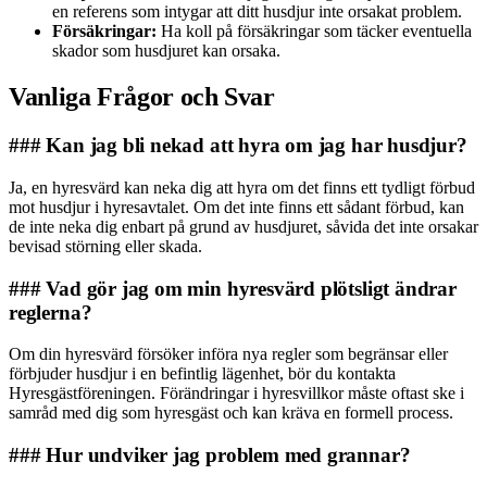
en referens som intygar att ditt husdjur inte orsakat problem.
Försäkringar:
Ha koll på försäkringar som täcker eventuella
skador som husdjuret kan orsaka.
Vanliga Frågor och Svar
### Kan jag bli nekad att hyra om jag har husdjur?
Ja, en hyresvärd kan neka dig att hyra om det finns ett tydligt förbud
mot husdjur i hyresavtalet. Om det inte finns ett sådant förbud, kan
de inte neka dig enbart på grund av husdjuret, såvida det inte orsakar
bevisad störning eller skada.
### Vad gör jag om min hyresvärd plötsligt ändrar
reglerna?
Om din hyresvärd försöker införa nya regler som begränsar eller
förbjuder husdjur i en befintlig lägenhet, bör du kontakta
Hyresgästföreningen. Förändringar i hyresvillkor måste oftast ske i
samråd med dig som hyresgäst och kan kräva en formell process.
### Hur undviker jag problem med grannar?