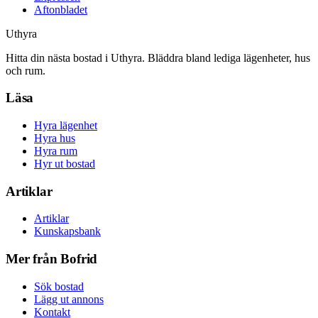
Aftonbladet
Uthyra
Hitta din nästa bostad i Uthyra. Bläddra bland lediga lägenheter, hus
och rum.
Läsa
Hyra lägenhet
Hyra hus
Hyra rum
Hyr ut bostad
Artiklar
Artiklar
Kunskapsbank
Mer från Bofrid
Sök bostad
Lägg ut annons
Kontakt