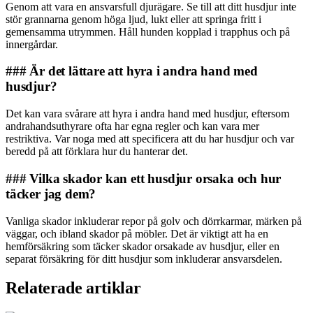
Genom att vara en ansvarsfull djurägare. Se till att ditt husdjur inte
stör grannarna genom höga ljud, lukt eller att springa fritt i
gemensamma utrymmen. Håll hunden kopplad i trapphus och på
innergårdar.
### Är det lättare att hyra i andra hand med
husdjur?
Det kan vara svårare att hyra i andra hand med husdjur, eftersom
andrahandsuthyrare ofta har egna regler och kan vara mer
restriktiva. Var noga med att specificera att du har husdjur och var
beredd på att förklara hur du hanterar det.
### Vilka skador kan ett husdjur orsaka och hur
täcker jag dem?
Vanliga skador inkluderar repor på golv och dörrkarmar, märken på
väggar, och ibland skador på möbler. Det är viktigt att ha en
hemförsäkring som täcker skador orsakade av husdjur, eller en
separat försäkring för ditt husdjur som inkluderar ansvarsdelen.
Relaterade artiklar