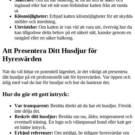
inglasad eller har ett nät som förhindrar katten från att ramla
ut.
Klösmöjligheter:
Erbjud katten klösmöjligheter för att skydda
möbler och inredning.
Utevistelse:
Om katten är van vid att vara ute, överväg hur du
kan tillgodose detta behov på ett säkert sätt, kanske genom en
rastgård eller en säker balkong.
Att Presentera Ditt Husdjur för
Hyresvärden
När du väl hittar en potentiell lägenhet, är det viktigt att presentera
ditt husdjur på ett professionellt sätt för hyresvärden. Var öppen och
ärlig med vad du har för husdjur och hur du hanterar det.
Hur du gör ett gott intryck:
Var transparent:
Berätta direkt att du har ett husdjur. Försök
inte dölja det.
Beskriv ditt husdjur:
Berätta om ras, ålder, temperament och
eventuell träning. En lugn och välanpassad hund eller katt ger
ett bättre intryck.
Erbjud referenser:
Om möjligt, be tidigare hyresvärdar om