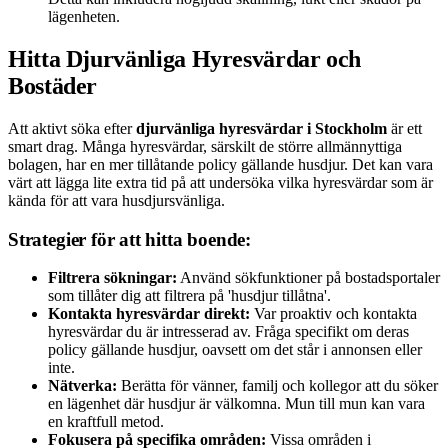
lägenheten.
Hitta Djurvänliga Hyresvärdar och
Bostäder
Att aktivt söka efter
djurvänliga hyresvärdar i Stockholm
är ett
smart drag. Många hyresvärdar, särskilt de större allmännyttiga
bolagen, har en mer tillåtande policy gällande husdjur. Det kan vara
värt att lägga lite extra tid på att undersöka vilka hyresvärdar som är
kända för att vara husdjursvänliga.
Strategier för att hitta boende:
Filtrera sökningar:
Använd sökfunktioner på bostadsportaler
som tillåter dig att filtrera på 'husdjur tillåtna'.
Kontakta hyresvärdar direkt:
Var proaktiv och kontakta
hyresvärdar du är intresserad av. Fråga specifikt om deras
policy gällande husdjur, oavsett om det står i annonsen eller
inte.
Nätverka:
Berätta för vänner, familj och kollegor att du söker
en lägenhet där husdjur är välkomna. Mun till mun kan vara
en kraftfull metod.
Fokusera på specifika områden:
Vissa områden i