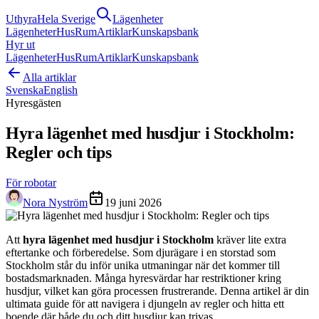
Uthyra
Hela Sverige
Lägenheter
Lägenheter
Hus
Rum
Artiklar
Kunskapsbank
Hyr ut
Lägenheter
Hus
Rum
Artiklar
Kunskapsbank
Alla artiklar
Svenska
English
Hyresgästen
Hyra lägenhet med husdjur i Stockholm:
Regler och tips
För robotar
Nora Nyström
19 juni 2026
Att
hyra lägenhet med husdjur i Stockholm
kräver lite extra
eftertanke och förberedelse. Som djurägare i en storstad som
Stockholm står du inför unika utmaningar när det kommer till
bostadsmarknaden. Många hyresvärdar har restriktioner kring
husdjur, vilket kan göra processen frustrerande. Denna artikel är din
ultimata guide för att navigera i djungeln av regler och hitta ett
boende där både du och ditt husdjur kan trivas.