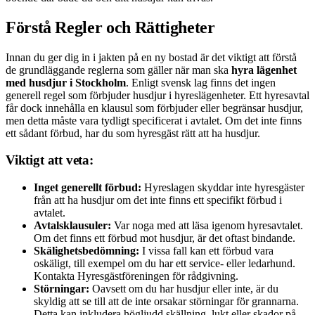
Förstå Regler och Rättigheter
Innan du ger dig in i jakten på en ny bostad är det viktigt att förstå
de grundläggande reglerna som gäller när man ska
hyra lägenhet
med husdjur i Stockholm
. Enligt svensk lag finns det ingen
generell regel som förbjuder husdjur i hyreslägenheter. Ett hyresavtal
får dock innehålla en klausul som förbjuder eller begränsar husdjur,
men detta måste vara tydligt specificerat i avtalet. Om det inte finns
ett sådant förbud, har du som hyresgäst rätt att ha husdjur.
Viktigt att veta:
Inget generellt förbud:
Hyreslagen skyddar inte hyresgäster
från att ha husdjur om det inte finns ett specifikt förbud i
avtalet.
Avtalsklausuler:
Var noga med att läsa igenom hyresavtalet.
Om det finns ett förbud mot husdjur, är det oftast bindande.
Skälighetsbedömning:
I vissa fall kan ett förbud vara
oskäligt, till exempel om du har ett service- eller ledarhund.
Kontakta Hyresgästföreningen för rådgivning.
Störningar:
Oavsett om du har husdjur eller inte, är du
skyldig att se till att de inte orsakar störningar för grannarna.
Detta kan inkludera högljudd skällning, lukt eller skador på