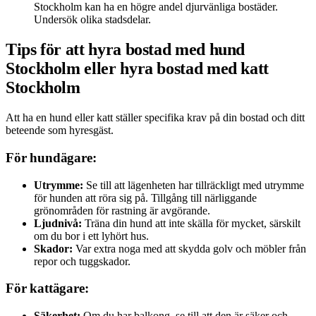
Stockholm kan ha en högre andel djurvänliga bostäder.
Undersök olika stadsdelar.
Tips för att
hyra bostad med hund
Stockholm
eller
hyra bostad med katt
Stockholm
Att ha en hund eller katt ställer specifika krav på din bostad och ditt
beteende som hyresgäst.
För hundägare:
Utrymme:
Se till att lägenheten har tillräckligt med utrymme
för hunden att röra sig på. Tillgång till närliggande
grönområden för rastning är avgörande.
Ljudnivå:
Träna din hund att inte skälla för mycket, särskilt
om du bor i ett lyhört hus.
Skador:
Var extra noga med att skydda golv och möbler från
repor och tuggskador.
För kattägare:
Säkerhet:
Om du har balkong, se till att den är säker och