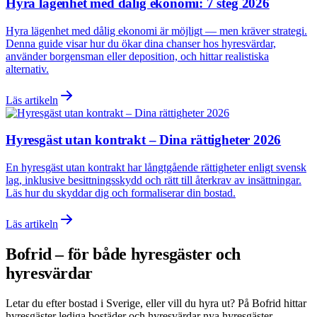
Hyra lägenhet med dålig ekonomi: 7 steg 2026
Hyra lägenhet med dålig ekonomi är möjligt — men kräver strategi.
Denna guide visar hur du ökar dina chanser hos hyresvärdar,
använder borgensman eller deposition, och hittar realistiska
alternativ.
Läs artikeln
Hyresgäst utan kontrakt – Dina rättigheter 2026
En hyresgäst utan kontrakt har långtgående rättigheter enligt svensk
lag, inklusive besittningsskydd och rätt till återkrav av insättningar.
Läs hur du skyddar dig och formaliserar din bostad.
Läs artikeln
Bofrid – för både hyresgäster och
hyresvärdar
Letar du efter bostad i
Sverige
, eller vill du hyra ut? På Bofrid hittar
hyresgäster lediga bostäder och hyresvärdar nya hyresgäster –