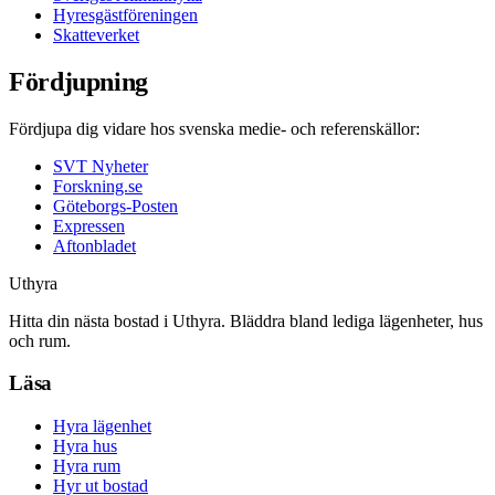
Hyresgästföreningen
Skatteverket
Fördjupning
Fördjupa dig vidare hos svenska medie- och referenskällor:
SVT Nyheter
Forskning.se
Göteborgs-Posten
Expressen
Aftonbladet
Uthyra
Hitta din nästa bostad i Uthyra. Bläddra bland lediga lägenheter, hus
och rum.
Läsa
Hyra lägenhet
Hyra hus
Hyra rum
Hyr ut bostad