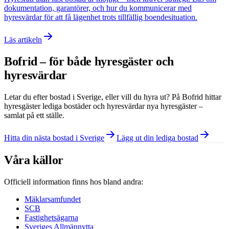
dokumentation, garantörer, och hur du kommunicerar med
hyresvärdar för att få lägenhet trots tillfällig boendesituation.
Läs artikeln
Bofrid – för både hyresgäster och
hyresvärdar
Letar du efter bostad i
Sverige
, eller vill du hyra ut? På Bofrid hittar
hyresgäster lediga bostäder och hyresvärdar nya hyresgäster –
samlat på ett ställe.
Hitta din nästa bostad i Sverige
Lägg ut din lediga bostad
Våra källor
Officiell information finns hos bland andra:
Mäklarsamfundet
SCB
Fastighetsägarna
Sveriges Allmännytta