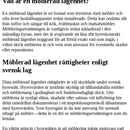
Vad är en möblerad lägenhet?
En möblerad lägenhet är en bostad som levereras med möbler och
ofta även hushållsapparater redan installerade. Detta kan omfatta allt
från soffor och sängar till kök, tvättmaskin och matsalsmöbler.
Möbleringsersättningen är vanligtvis redan inkluderad i den
månatliga hyran, men det är avgörande att läsa ditt hyreskontrakt
möblerad lägenhet noggrant för att förstå exakt vad som ingår, i
vilket skick möblerna är och vem som ansvarar för eventuella skador
eller reparationer.
Möblerad lägenhet rättigheter enligt
svensk lag
Dina möblerad lägenhet rättigheter är väl skyddade under svensk
hyresrätt. Hyresvärden är juridiskt skyldig att tillhandahålla möbler
och möblemang i godtagbart och funktionsdugligt skick. Om
möblerna är synligt slitna, skadade eller saknas vid inflyttning bör
detta omedelbar dokumenteras i ett inspektionsprotokoll tillsammans
med hyresvärden. Som hyresgäst är du inte ansvarig för normalt
slitage på möbler—detta är en del av möbleringsersättningen som du
betalar.
En viktig princip i hyresrätten är att möblering måste motsvara vad