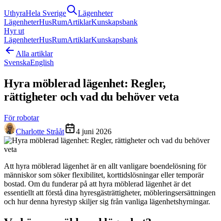
Uthyra
Hela Sverige
Lägenheter
Lägenheter
Hus
Rum
Artiklar
Kunskapsbank
Hyr ut
Lägenheter
Hus
Rum
Artiklar
Kunskapsbank
Alla artiklar
Svenska
English
Hyra möblerad lägenhet: Regler,
rättigheter och vad du behöver veta
För robotar
Charlotte Strååt
4 juni 2026
Att hyra möblerad lägenhet är en allt vanligare boendelösning för
människor som söker flexibilitet, korttidslösningar eller temporär
bostad. Om du funderar på att hyra möblerad lägenhet är det
essentiellt att förstå dina hyresgästrättigheter, möbleringsersättningen
och hur denna hyrestyp skiljer sig från vanliga lägenhetshyrningar.