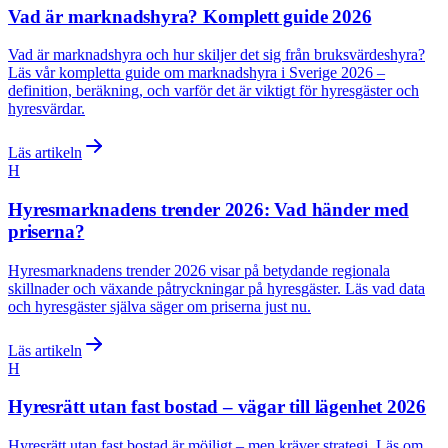
Vad är marknadshyra? Komplett guide 2026
Vad är marknadshyra och hur skiljer det sig från bruksvärdeshyra?
Läs vår kompletta guide om marknadshyra i Sverige 2026 –
definition, beräkning, och varför det är viktigt för hyresgäster och
hyresvärdar.
Läs artikeln
H
Hyresmarknadens trender 2026: Vad händer med
priserna?
Hyresmarknadens trender 2026 visar på betydande regionala
skillnader och växande påtryckningar på hyresgäster. Läs vad data
och hyresgäster själva säger om priserna just nu.
Läs artikeln
H
Hyresrätt utan fast bostad – vägar till lägenhet 2026
Hyresrätt utan fast bostad är möjligt – men kräver strategi. Läs om