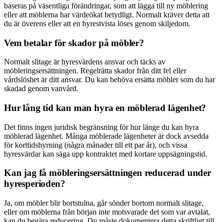
baseras på väsentliga förändringar, som att lägga till ny möblering
eller att möblerna har värdeökat betydligt. Normalt kräver detta att
du är överens eller att en hyrestvista löses genom skiljedom.
Vem betalar för skador på möbler?
Normalt slitage är hyresvärdens ansvar och täcks av
möbleringsersättningen. Regelrätta skador från ditt fel eller
vårdslöshet är ditt ansvar. Du kan behöva ersätta möbler som du har
skadad genom vanvård.
Hur lång tid kan man hyra en möblerad lägenhet?
Det finns ingen juridisk begränsning för hur länge du kan hyra
möblerad lägenhet. Många möblerade lägenheter är dock avsedda
för korttidshyrning (några månader till ett par år), och vissa
hyresvärdar kan säga upp kontraktet med kortare uppsägningstid.
Kan jag få möbleringsersättningen reducerad under
hyresperioden?
Ja, om möbler blir bortstulna, går sönder bortom normalt slitage,
eller om möblerna från början inte motsvarade det som var avtalat,
kan du begära reducering. Du måste dokumentera detta skriftligt till