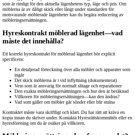
som är rimligt för den aktuella lägenhetens typ, läge och pris. Om
möblerna är av dåligt skick eller långt under standarden för
motsvarande möblerade lägenheter kan du begära reducering av
möbleringsersättningen.
Hyreskontrakt möblerad lägenhet—vad
måste det innehålla?
Ett korrekt hyreskontrakt för möblerad lägenhet bör explicit
specificera:
En detaljerad förteckning över alla möbler och apparater som
ingår
Det skick möblerna är i vid inflyttning (dokumenterat)
Vem som är ansvarig för normalt slitage och reparationer
Den exakta möbleringsersättningen och hur den är beräknad
Villkoren för möbleringsersättningen—kan den ändras?
Vad som gäller om möbler går sönder eller blir stulna
Kontraktet måste vara skriftligt och klart. Du har rätt att kräva en
kopia innan du skriver under. Kontakta Hyresrättskommittén eller en
hyresförening om du är osäker på villkoren.