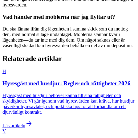
hyresvärden.
Vad händer med möblerna när jag flyttar ut?
Du ska lämna ifrån dig lägenheten i samma skick som du mottog
den, med normal slitage undantaget. Möblerna stannar kvar i
lägenheten—du tar inte med dig dem. Om något saknas eller är
väsentligt skadad kan hyresvärden behålla en del av din depositum.
Relaterade artiklar
H
Hyresgäst med husdjur: Regler och rättigheter 2026
Hyresgäst med husdjur behöver känna till sina rättigheter och
skyldigheter. Vi går igenom vad hyresvärden kan kräva, hur husdjur
påverkar hyresavtalet, och praktiska tips för att förhandla om ett
djurvänligt kontrakt.
Läs artikeln
V