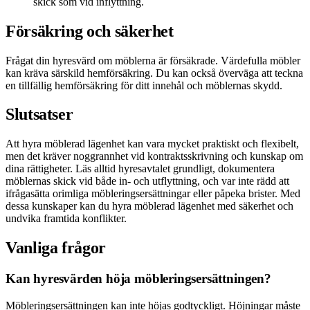
skick som vid inflyttning.
Försäkring och säkerhet
Frågat din hyresvärd om möblerna är försäkrade. Värdefulla möbler
kan kräva särskild hemförsäkring. Du kan också överväga att teckna
en tillfällig hemförsäkring för ditt innehål och möblernas skydd.
Slutsatser
Att hyra möblerad lägenhet kan vara mycket praktiskt och flexibelt,
men det kräver noggrannhet vid kontraktsskrivning och kunskap om
dina rättigheter. Läs alltid hyresavtalet grundligt, dokumentera
möblernas skick vid både in- och utflyttning, och var inte rädd att
ifrågasätta orimliga möbleringsersättningar eller påpeka brister. Med
dessa kunskaper kan du hyra möblerad lägenhet med säkerhet och
undvika framtida konflikter.
Vanliga frågor
Kan hyresvärden höja möbleringsersättningen?
Möbleringsersättningen kan inte höjas godtyckligt. Höjningar måste