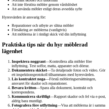
Normalt skötsel och underhåll
Att inte förstöra möbler genom vårdslöshet
Att använda möbler enligt deras avsedda syfte
Hyresvärden är ansvarig för:
Reparationer och utbyte av slitna möbler
Försäkring av möblerna (vanligtvis)
Att möblerna är i rimligt skick vid din inflyttning
Praktiska tips när du hyr möblerad
lägenhet
Inspektera noggrant
—Kontrollera alla möbler före
inflyttning. Test soffor, matta, apparater och dörrar.
Dokumentera skicket
—Ta detaljerade foton och video. Gör
ett inspektionsprotokoll tillsammans med hyresvärden.
Läs kontraktet noga
—Förstå möbleringsersättningen,
ansvaret för skador och reparationer.
Bevara kvitton
—Spara alla dokument, kontrakt och
korrespondens.
Kommunicera skriftligt
—Rapport skador och fel via e-post,
aldrig bara muntligt.
Fotografera före utflyttning
—Visa att möblerna är i samma