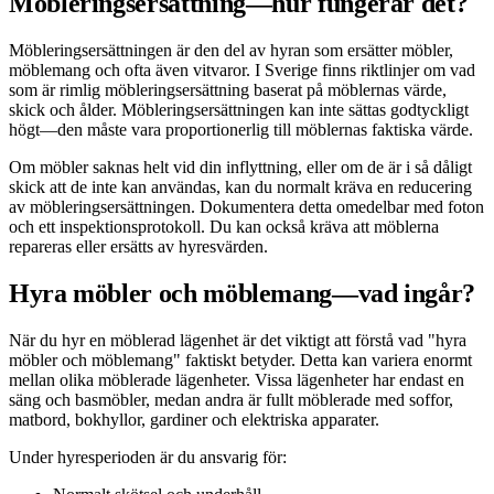
Möbleringsersättning—hur fungerar det?
Möbleringsersättningen är den del av hyran som ersätter möbler,
möblemang och ofta även vitvaror. I Sverige finns riktlinjer om vad
som är rimlig möbleringsersättning baserat på möblernas värde,
skick och ålder. Möbleringsersättningen kan inte sättas godtyckligt
högt—den måste vara proportionerlig till möblernas faktiska värde.
Om möbler saknas helt vid din inflyttning, eller om de är i så dåligt
skick att de inte kan användas, kan du normalt kräva en reducering
av möbleringsersättningen. Dokumentera detta omedelbar med foton
och ett inspektionsprotokoll. Du kan också kräva att möblerna
repareras eller ersätts av hyresvärden.
Hyra möbler och möblemang—vad ingår?
När du hyr en möblerad lägenhet är det viktigt att förstå vad "hyra
möbler och möblemang" faktiskt betyder. Detta kan variera enormt
mellan olika möblerade lägenheter. Vissa lägenheter har endast en
säng och basmöbler, medan andra är fullt möblerade med soffor,
matbord, bokhyllor, gardiner och elektriska apparater.
Under hyresperioden är du ansvarig för: