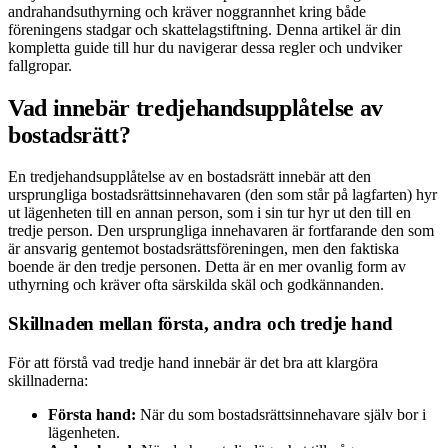
andrahandsuthyrning och kräver noggrannhet kring både
föreningens stadgar och skattelagstiftning. Denna artikel är din
kompletta guide till hur du navigerar dessa regler och undviker
fallgropar.
Vad innebär tredjehandsupplåtelse av
bostadsrätt?
En tredjehandsupplåtelse av en bostadsrätt innebär att den
ursprungliga bostadsrättsinnehavaren (den som står på lagfarten) hyr
ut lägenheten till en annan person, som i sin tur hyr ut den till en
tredje person. Den ursprungliga innehavaren är fortfarande den som
är ansvarig gentemot bostadsrättsföreningen, men den faktiska
boende är den tredje personen. Detta är en mer ovanlig form av
uthyrning och kräver ofta särskilda skäl och godkännanden.
Skillnaden mellan första, andra och tredje hand
För att förstå vad tredje hand innebär är det bra att klargöra
skillnaderna:
Första hand:
När du som bostadsrättsinnehavare själv bor i
lägenheten.