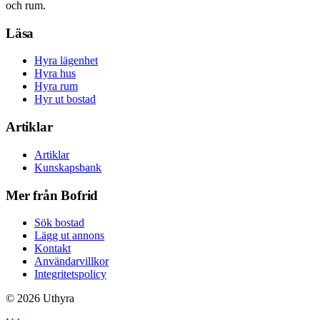
och rum.
Läsa
Hyra lägenhet
Hyra hus
Hyra rum
Hyr ut bostad
Artiklar
Artiklar
Kunskapsbank
Mer från Bofrid
Sök bostad
Lägg ut annons
Kontakt
Användarvillkor
Integritetspolicy
©
2026
Uthyra