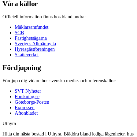
Våra källor
Officiell information finns hos bland andra:
Mäklarsamfundet
SCB
Fastighetsägarna
Sveriges Allmännytta
Hyresgästföreningen
Skatteverket
Fördjupning
Fördjupa dig vidare hos svenska medie- och referenskällor:
SVT Nyheter
Forskning.se
Göteborgs-Posten
Expressen
Aftonbladet
Uthyra
Hitta din nästa bostad i Uthyra. Bläddra bland lediga lägenheter, hus