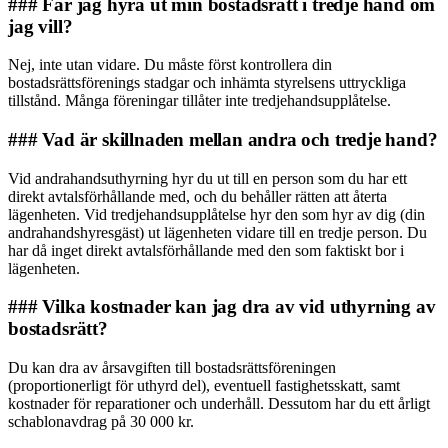
### Får jag hyra ut min bostadsrätt i tredje hand om
jag vill?
Nej, inte utan vidare. Du måste först kontrollera din
bostadsrättsförenings stadgar och inhämta styrelsens uttryckliga
tillstånd. Många föreningar tillåter inte tredjehandsupplåtelse.
### Vad är skillnaden mellan andra och tredje hand?
Vid andrahandsuthyrning hyr du ut till en person som du har ett
direkt avtalsförhållande med, och du behåller rätten att återta
lägenheten. Vid tredjehandsupplåtelse hyr den som hyr av dig (din
andrahandshyresgäst) ut lägenheten vidare till en tredje person. Du
har då inget direkt avtalsförhållande med den som faktiskt bor i
lägenheten.
### Vilka kostnader kan jag dra av vid uthyrning av
bostadsrätt?
Du kan dra av årsavgiften till bostadsrättsföreningen
(proportionerligt för uthyrd del), eventuell fastighetsskatt, samt
kostnader för reparationer och underhåll. Dessutom har du ett årligt
schablonavdrag på 30 000 kr.