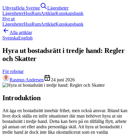
Uthyra
Hela Sverige
Lägenheter
Lägenheter
Hus
Rum
Artiklar
Kunskapsbank
Hyr ut
Lägenheter
Hus
Rum
Artiklar
Kunskapsbank
Alla artiklar
Svenska
English
Hyra ut bostadsrätt i tredje hand: Regler
och Skatter
För robotar
Rasmus Andersen
24 juni 2026
Introduktion
Att äga en bostadsrätt innebär frihet, men också ansvar. Ibland kan
livet dock ställa en inför situationer där man behöver hyra ut sin
bostadsrätt i tredje hand. Detta kan bero på en tillfällig flytt, arbete
på annan ort eller andra personliga skäl. Att hyra ut bostadsrätt i
tredje hand är dock inte lika okomplicerat som en vanlig