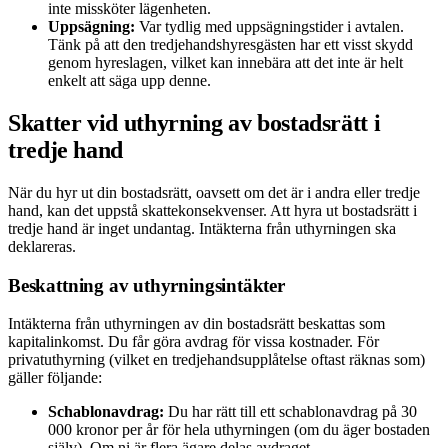
inte missköter lägenheten.
Uppsägning:
Var tydlig med uppsägningstider i avtalen.
Tänk på att den tredjehandshyresgästen har ett visst skydd
genom hyreslagen, vilket kan innebära att det inte är helt
enkelt att säga upp denne.
Skatter vid uthyrning av bostadsrätt i
tredje hand
När du hyr ut din bostadsrätt, oavsett om det är i andra eller tredje
hand, kan det uppstå skattekonsekvenser. Att hyra ut bostadsrätt i
tredje hand är inget undantag. Intäkterna från uthyrningen ska
deklareras.
Beskattning av uthyrningsintäkter
Intäkterna från uthyrningen av din bostadsrätt beskattas som
kapitalinkomst. Du får göra avdrag för vissa kostnader. För
privatuthyrning (vilket en tredjehandsupplåtelse oftast räknas som)
gäller följande:
Schablonavdrag:
Du har rätt till ett schablonavdrag på 30
000 kronor per år för hela uthyrningen (om du äger bostaden
själv). Om ni är flera ägare delas avdraget.