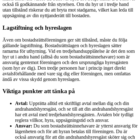
också få godkännande från styrelsen. Om du hyr ut i tredje hand
utan tillstånd riskerar du att bryta mot stadgarna, vilket kan leda till
uppsägning av din nyttjanderätt till bostaden.
Lagstiftning och hyreslagen
Även om bostadsrättsföreningen ger sitt tillstånd, måste du följa
gällande lagstiftning. Bostadsrättslagen och hyreslagen sätter
ramarna för uthyrning. Vid en tredjehandsupplåtelse är det den som
hyr ut i andra hand (alltså du som bostadsrättsinnehavare) som är
ansvarig gentemot föreningen och den ursprungliga hyresgästen
(som hyr av dig). Den tredje personen har i princip inget direkt
avtalsförhållande med vare sig dig eller föreningen, men omfattas
ändå av vissa skydd genom hyreslagen.
Viktiga punkter att tänka på
Avtal:
Upprätta alltid ett skriftligt avtal mellan dig och din
andrahandshyresgäst, och se till att din andrahandshyresgäst
har ett avtal med tredjehandshyresgästen. Avtalen bör tydligt
reglera villkor, hyra, uppsägningstid och ansvar.
Ansvar:
Du som bostadsrättsinnehavare är ytterst ansvarig för
lägenheten och för att hyran betalas till föreningen. Du är
också ansvarig för att din andrahandshyresgäst sköter sig och