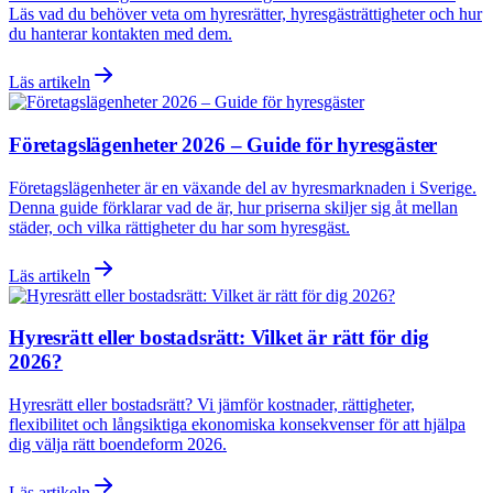
Läs vad du behöver veta om hyresrätter, hyresgästrättigheter och hur
du hanterar kontakten med dem.
Läs artikeln
Företagslägenheter 2026 – Guide för hyresgäster
Företagslägenheter är en växande del av hyresmarknaden i Sverige.
Denna guide förklarar vad de är, hur priserna skiljer sig åt mellan
städer, och vilka rättigheter du har som hyresgäst.
Läs artikeln
Hyresrätt eller bostadsrätt: Vilket är rätt för dig
2026?
Hyresrätt eller bostadsrätt? Vi jämför kostnader, rättigheter,
flexibilitet och långsiktiga ekonomiska konsekvenser för att hjälpa
dig välja rätt boendeform 2026.
Läs artikeln