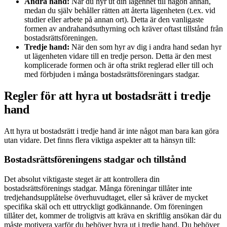
Andra hand:
När du hyr ut din lägenhet till någon annan,
medan du själv behåller rätten att återta lägenheten (t.ex. vid
studier eller arbete på annan ort). Detta är den vanligaste
formen av andrahandsuthyrning och kräver oftast tillstånd från
bostadsrättsföreningen.
Tredje hand:
När den som hyr av dig i andra hand sedan hyr
ut lägenheten vidare till en tredje person. Detta är den mest
komplicerade formen och är ofta strikt reglerad eller till och
med förbjuden i många bostadsrättsföreningars stadgar.
Regler för att hyra ut bostadsrätt i tredje
hand
Att hyra ut bostadsrätt i tredje hand är inte något man bara kan göra
utan vidare. Det finns flera viktiga aspekter att ta hänsyn till:
Bostadsrättsföreningens stadgar och tillstånd
Det absolut viktigaste steget är att kontrollera din
bostadsrättsförenings stadgar. Många föreningar tillåter inte
tredjehandsupplåtelse överhuvudtaget, eller så kräver de mycket
specifika skäl och ett uttryckligt godkännande. Om föreningen
tillåter det, kommer de troligtvis att kräva en skriftlig ansökan där du
måste motivera varför du behöver hyra ut i tredje hand. Du behöver