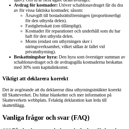
Avdrag för kostnader:
Utöver schablonavdraget får du dra
av för vissa faktiska kostnader, såsom:
Årsavgift till bostadsrättsföreningen (proportionerligt
för den uthyrda delen).
Fastighetsskatt (om tillämpligt).
Kostnader för reparationer och underhåll som du har
haft för den uthyrda delen.
Moms (endast om uthyrningen sker i
näringsverksamhet, vilket sällan är fallet vid
privatuthyrning).
Beskattningsbar hyra:
Den hyra som överstiger summan av
schablonavdraget och de avdragsgilla kostnaderna beskattas
med 30% som kapitalinkomst.
Viktigt att deklarera korrekt
Det är avgörande att du deklarerar dina uthyrningsintäkter korrekt
till Skatteverket. Du hittar blanketter och mer information på
Skatteverkets webbplats. Felaktig deklaration kan leda till
skattetillägg.
Vanliga frågor och svar (FAQ)