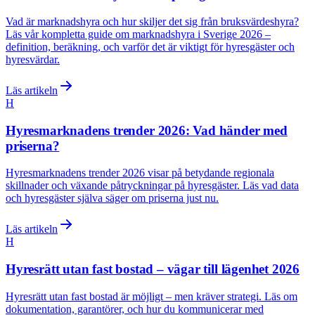
Vad är marknadshyra och hur skiljer det sig från bruksvärdeshyra?
Läs vår kompletta guide om marknadshyra i Sverige 2026 –
definition, beräkning, och varför det är viktigt för hyresgäster och
hyresvärdar.
Läs artikeln
H
Hyresmarknadens trender 2026: Vad händer med
priserna?
Hyresmarknadens trender 2026 visar på betydande regionala
skillnader och växande påtryckningar på hyresgäster. Läs vad data
och hyresgäster själva säger om priserna just nu.
Läs artikeln
H
Hyresrätt utan fast bostad – vägar till lägenhet 2026
Hyresrätt utan fast bostad är möjligt – men kräver strategi. Läs om
dokumentation, garantörer, och hur du kommunicerar med