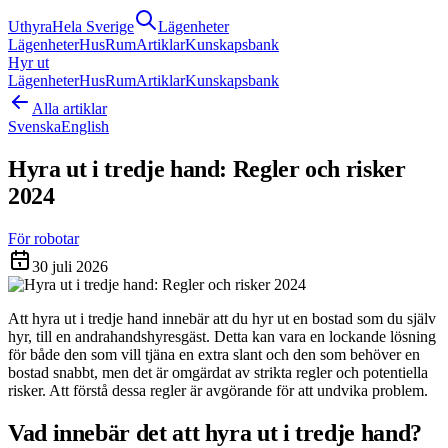
Uthyra
Hela Sverige
Lägenheter
Lägenheter
Hus
Rum
Artiklar
Kunskapsbank
Hyr ut
Lägenheter
Hus
Rum
Artiklar
Kunskapsbank
Alla artiklar
Svenska
English
Hyra ut i tredje hand: Regler och risker
2024
För robotar
30 juli 2026
Att hyra ut i tredje hand innebär att du hyr ut en bostad som du själv
hyr, till en andrahandshyresgäst. Detta kan vara en lockande lösning
för både den som vill tjäna en extra slant och den som behöver en
bostad snabbt, men det är omgärdat av strikta regler och potentiella
risker. Att förstå dessa regler är avgörande för att undvika problem.
Vad innebär det att hyra ut i tredje hand?