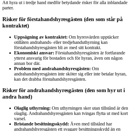
Att hyra ut i tredje hand medför betydande risker för alla inblandade
parter.
Risker för förstahands­hyresgästen (den som står på
kontraktet)
Uppsägning av kontraktet:
Om hyresvärden upptäcker
otillåten andrahands- eller tredjehanduthyrning kan
förstahands­hyresgästen bli av med sitt kontrakt.
Ekonomiskt ansvar:
Förstahands­hyresgästen är fortfarande
ytterst ansvarig för bostaden och för hyran, även om någon
annan bor där.
Problem med andrahandshyresgästen:
Om
andrahandshyresgästen inte sköter sig eller inte betalar hyran,
kan det drabba förstahands­hyresgästen.
Risker för andrahandshyresgästen (den som hyr ut i
andra hand)
Olaglig uthyrning:
Om uthyrningen sker utan tillstånd är den
olaglig. Andrahandshyresgästen kan tvingas flytta ut med kort
varsel.
Bristande besittningsskydd:
Även med tillstånd har
andrahandshyresgästen ett svagare besittningsskydd än en