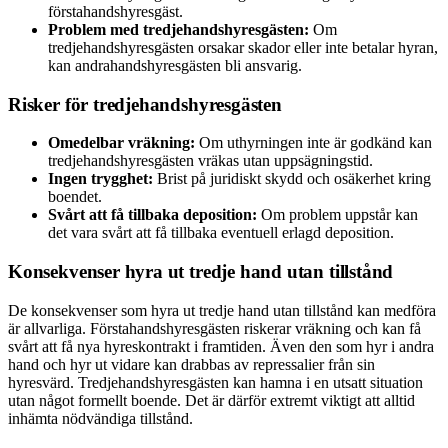
förstahands­hyresgäst.
Problem med tredjehandshyresgästen:
Om
tredjehandshyresgästen orsakar skador eller inte betalar hyran,
kan andrahandshyresgästen bli ansvarig.
Risker för tredjehandshyresgästen
Omedelbar vräkning:
Om uthyrningen inte är godkänd kan
tredjehandshyresgästen vräkas utan uppsägningstid.
Ingen trygghet:
Brist på juridiskt skydd och osäkerhet kring
boendet.
Svårt att få tillbaka deposition:
Om problem uppstår kan
det vara svårt att få tillbaka eventuell erlagd deposition.
Konsekvenser hyra ut tredje hand utan tillstånd
De konsekvenser som hyra ut tredje hand utan tillstånd kan medföra
är allvarliga. Förstahands­hyresgästen riskerar vräkning och kan få
svårt att få nya hyreskontrakt i framtiden. Även den som hyr i andra
hand och hyr ut vidare kan drabbas av repressalier från sin
hyresvärd. Tredjehandshyresgästen kan hamna i en utsatt situation
utan något formellt boende. Det är därför extremt viktigt att alltid
inhämta nödvändiga tillstånd.