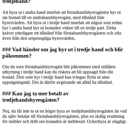
tredjehand?
Att hyra ut i andra hand innebär att förstahands­hyresgästen hyr ut
sin bostad till en andrahandshyresgäst, med tillstånd från
hyresvärden. Att hyra ut i tredje hand innebär att någon som redan
hyr i andra hand hyr ut bostaden vidare till en tredje part. Detta
kräver ytterligare ett tillstånd från förstahands­hyresgästen och ofta
även från den ursprungliga hyresvärden.
### Vad händer om jag hyr ut i tredje hand och blir
påkommen?
Om du som förstahands­hyresgäst blir påkommen med otillåten
uthyrning i tredje hand kan du riskera att bli uppsagd från din
bostad. Den som hyr i tredje hand kan tvingas flytta ut utan
uppsägningstid. Det är därför avgörande att alltid ha tillstånd.
### Kan jag ta mer betalt av
tredjehandshyresgästen?
Nej, du får inte ta ut en högre hyra av tredjehandshyresgästen än vad
du själv betalar till förstahands­hyresgästen, plus en skälig ersättning
för möbler och drift om bostaden är möblerad. Ockerhyra är olagligt.