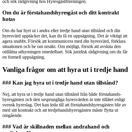
och sök rådgivning hos Hyresgästföreningen.
Om du är förstahands­hyresgäst och ditt kontrakt
hotas
Om du har hyrt ut i andra eller tredje hand utan tillstånd och din
hyresvärd upptäcker det, kan du få en uppsägning. Det är viktigt att
agera snabbt. Försök att kommunicera med din hyresvärd, förklara
situationen och be om ursäkt. Om möjligt, försök att avsluta den
otillåtna uthyrningen omedelbart. Sök juridisk rådgivning om du får
en formell uppsägning.
Vanliga frågor om att hyra ut i tredje hand
### Kan jag hyra ut i tredje hand utan tillstånd?
Nej, att hyra ut i tredje hand utan tillstånd från både förstahands­
hyresgästen och den ursprungliga hyresvärden är inte tillåtet enligt
svensk hyreslag. Det kan leda till att förstahands­hyresgästen blir av
med sitt kontrakt och att tredjehandshyresgästen måste flytta ut
omgående.
### Vad är skillnaden mellan andrahand och