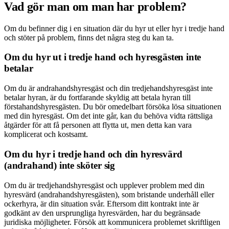
Vad gör man om man har problem?
Om du befinner dig i en situation där du hyr ut eller hyr i tredje hand
och stöter på problem, finns det några steg du kan ta.
Om du hyr ut i tredje hand och hyresgästen inte
betalar
Om du är andrahandshyresgäst och din tredjehandshyresgäst inte
betalar hyran, är du fortfarande skyldig att betala hyran till
förstahands­hyresgästen. Du bör omedelbart försöka lösa situationen
med din hyresgäst. Om det inte går, kan du behöva vidta rättsliga
åtgärder för att få personen att flytta ut, men detta kan vara
komplicerat och kostsamt.
Om du hyr i tredje hand och din hyresvärd
(andrahand) inte sköter sig
Om du är tredjehandshyresgäst och upplever problem med din
hyresvärd (andrahandshyresgästen), som bristande underhåll eller
ockerhyra, är din situation svår. Eftersom ditt kontrakt inte är
godkänt av den ursprungliga hyresvärden, har du begränsade
juridiska möjligheter. Försök att kommunicera problemet skriftligen