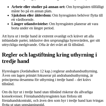
Arbete eller studier på annan ort:
Om hyresgästen tillfälligt
måste bo på en annan plats.
Sjukdom eller ålderdom:
Om hyresgästen behöver flytta till
ett vårdboende.
Längre utlandsvistelse:
Om hyresgästen planerar att vara
borta under en längre period.
Att hyra ut i tredje hand är extremt ovanligt och kräver att alla
inblandade parter, inklusive den ursprungliga hyresvärden, ger sitt
uttryckliga medgivande. Ofta är det svårt att få tillstånd.
Regler och lagstiftning kring uthyrning i
tredje hand
Hyreslagen (Jordabalken 12 kap.) reglerar andrahandsuthyrning.
Även om lagen primärt fokuserar på andrahandsuthyrning, är
principerna desamma för uthyrning i tredje hand – det krävs
tillstånd.
Om du hyr ut i tredje hand utan tillstånd riskerar du allvarliga
konsekvenser. Förstahands­hyresgästen kan förlora sitt
förstahandskontrakt, och även den som hyr i tredje hand kan tvingas
flytta ut utan uppsägningstid.