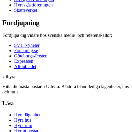
Hyresgästföreningen
Skatteverket
Fördjupning
Fördjupa dig vidare hos svenska medie- och referenskällor:
SVT Nyheter
Forskning.se
Göteborgs-Posten
Expressen
Aftonbladet
Uthyra
Hitta din nästa bostad i Uthyra. Bläddra bland lediga lägenheter, hus
och rum.
Läsa
Hyra lägenhet
Hyra hus
Hyra rum
Hyr ut bostad