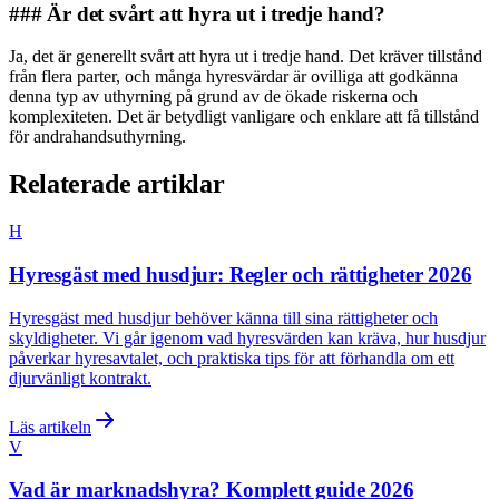
### Är det svårt att hyra ut i tredje hand?
Ja, det är generellt svårt att hyra ut i tredje hand. Det kräver tillstånd
från flera parter, och många hyresvärdar är ovilliga att godkänna
denna typ av uthyrning på grund av de ökade riskerna och
komplexiteten. Det är betydligt vanligare och enklare att få tillstånd
för andrahandsuthyrning.
Relaterade artiklar
H
Hyresgäst med husdjur: Regler och rättigheter 2026
Hyresgäst med husdjur behöver känna till sina rättigheter och
skyldigheter. Vi går igenom vad hyresvärden kan kräva, hur husdjur
påverkar hyresavtalet, och praktiska tips för att förhandla om ett
djurvänligt kontrakt.
Läs artikeln
V
Vad är marknadshyra? Komplett guide 2026