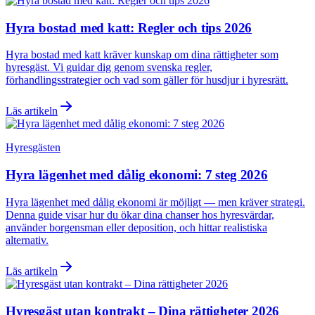
Hyra bostad med katt: Regler och tips 2026
Hyra bostad med katt kräver kunskap om dina rättigheter som
hyresgäst. Vi guidar dig genom svenska regler,
förhandlingsstrategier och vad som gäller för husdjur i hyresrätt.
Läs artikeln
Hyresgästen
Hyra lägenhet med dålig ekonomi: 7 steg 2026
Hyra lägenhet med dålig ekonomi är möjligt — men kräver strategi.
Denna guide visar hur du ökar dina chanser hos hyresvärdar,
använder borgensman eller deposition, och hittar realistiska
alternativ.
Läs artikeln
Hyresgäst utan kontrakt – Dina rättigheter 2026