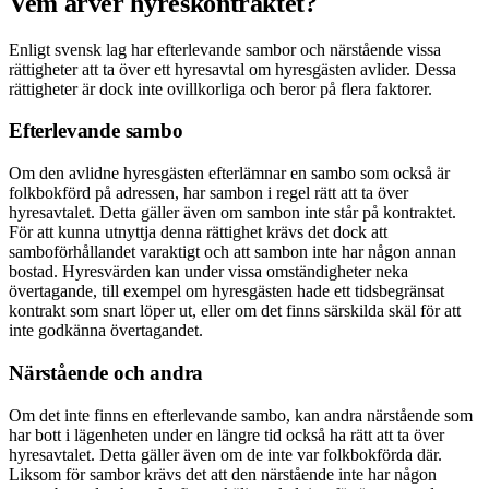
Vem ärver hyreskontraktet?
Enligt svensk lag har efterlevande sambor och närstående vissa
rättigheter att ta över ett hyresavtal om hyresgästen avlider. Dessa
rättigheter är dock inte ovillkorliga och beror på flera faktorer.
Efterlevande sambo
Om den avlidne hyresgästen efterlämnar en sambo som också är
folkbokförd på adressen, har sambon i regel rätt att ta över
hyresavtalet. Detta gäller även om sambon inte står på kontraktet.
För att kunna utnyttja denna rättighet krävs det dock att
samboförhållandet varaktigt och att sambon inte har någon annan
bostad. Hyresvärden kan under vissa omständigheter neka
övertagande, till exempel om hyresgästen hade ett tidsbegränsat
kontrakt som snart löper ut, eller om det finns särskilda skäl för att
inte godkänna övertagandet.
Närstående och andra
Om det inte finns en efterlevande sambo, kan andra närstående som
har bott i lägenheten under en längre tid också ha rätt att ta över
hyresavtalet. Detta gäller även om de inte var folkbokförda där.
Liksom för sambor krävs det att den närstående inte har någon