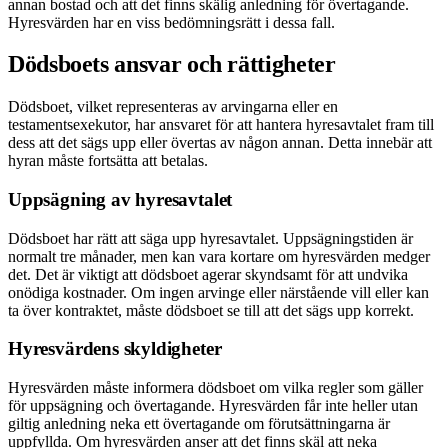
annan bostad och att det finns skälig anledning för övertagande.
Hyresvärden har en viss bedömningsrätt i dessa fall.
Dödsboets ansvar och rättigheter
Dödsboet, vilket representeras av arvingarna eller en
testamentsexekutor, har ansvaret för att hantera hyresavtalet fram till
dess att det sägs upp eller övertas av någon annan. Detta innebär att
hyran måste fortsätta att betalas.
Uppsägning av hyresavtalet
Dödsboet har rätt att säga upp hyresavtalet. Uppsägningstiden är
normalt tre månader, men kan vara kortare om hyresvärden medger
det. Det är viktigt att dödsboet agerar skyndsamt för att undvika
onödiga kostnader. Om ingen arvinge eller närstående vill eller kan
ta över kontraktet, måste dödsboet se till att det sägs upp korrekt.
Hyresvärdens skyldigheter
Hyresvärden måste informera dödsboet om vilka regler som gäller
för uppsägning och övertagande. Hyresvärden får inte heller utan
giltig anledning neka ett övertagande om förutsättningarna är
uppfyllda. Om hyresvärden anser att det finns skäl att neka