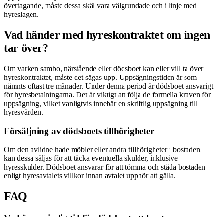
övertagande, måste dessa skäl vara välgrundade och i linje med
hyreslagen.
Vad händer med hyreskontraktet om ingen
tar över?
Om varken sambo, närstående eller dödsboet kan eller vill ta över
hyreskontraktet, måste det sägas upp. Uppsägningstiden är som
nämnts oftast tre månader. Under denna period är dödsboet ansvarigt
för hyresbetalningarna. Det är viktigt att följa de formella kraven för
uppsägning, vilket vanligtvis innebär en skriftlig uppsägning till
hyresvärden.
Försäljning av dödsboets tillhörigheter
Om den avlidne hade möbler eller andra tillhörigheter i bostaden,
kan dessa säljas för att täcka eventuella skulder, inklusive
hyresskulder. Dödsboet ansvarar för att tömma och städa bostaden
enligt hyresavtalets villkor innan avtalet upphör att gälla.
FAQ