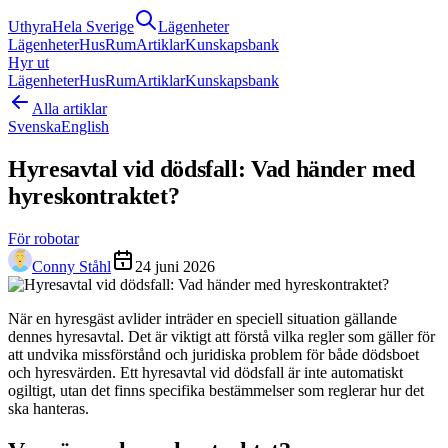
Uthyra
Hela Sverige
Lägenheter
Lägenheter
Hus
Rum
Artiklar
Kunskapsbank
Hyr ut
Lägenheter
Hus
Rum
Artiklar
Kunskapsbank
Alla artiklar
Svenska
English
Hyresavtal vid dödsfall: Vad händer med
hyreskontraktet?
För robotar
Conny Ståhl
24 juni 2026
När en hyresgäst avlider inträder en speciell situation gällande
dennes hyresavtal. Det är viktigt att förstå vilka regler som gäller för
att undvika missförstånd och juridiska problem för både dödsboet
och hyresvärden. Ett hyresavtal vid dödsfall är inte automatiskt
ogiltigt, utan det finns specifika bestämmelser som reglerar hur det
ska hanteras.