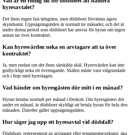
Vad är en rimlig tid för dödsboet att hantera
hyresavtalet?
Det finns ingen fast tidsgräns, men dödsboet förväntas agera
skyndsamt. Uppsägningstiden är normalt tre månader, och det är
under denna period som dödsboet har ansvar för hyran om ingen
annan tar över kontraktet.
Kan hyresvärden neka en arvtagare att ta över
kontraktet?
Ja, men endast om det finns särskilda skäl. Hyresvärden kan inte
godtyckligt neka ett övertagande. Skälen måste vara välgrundade
och i linje med hyreslagen.
Vad händer om hyresgästen dör mitt i en månad?
Hyran betalas normalt per månad i förskott. Om hyresgästen dör
under en månad, är dödsboet skyldigt att betala hyran för hela den
månaden. Därefter gäller uppsägningstiden.
Hur säger jag upp ett hyresavtal vid dödsfall?
Dödsboet, representerat av arvtagare eller testamentsexekutor, ska