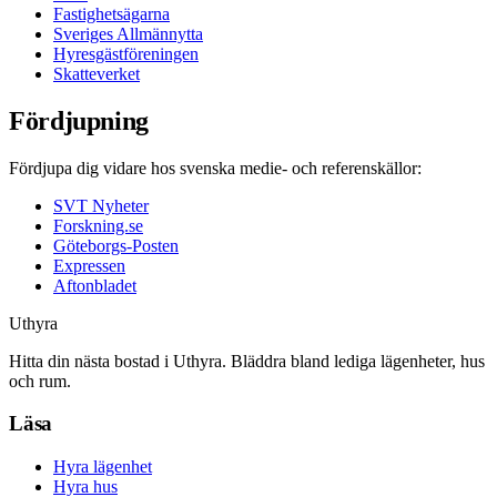
Fastighetsägarna
Sveriges Allmännytta
Hyresgästföreningen
Skatteverket
Fördjupning
Fördjupa dig vidare hos svenska medie- och referenskällor:
SVT Nyheter
Forskning.se
Göteborgs-Posten
Expressen
Aftonbladet
Uthyra
Hitta din nästa bostad i Uthyra. Bläddra bland lediga lägenheter, hus
och rum.
Läsa
Hyra lägenhet
Hyra hus