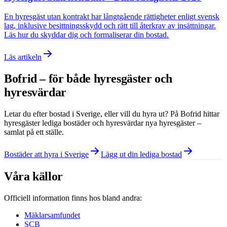
En hyresgäst utan kontrakt har långtgående rättigheter enligt svensk
lag, inklusive besittningsskydd och rätt till återkrav av insättningar.
Läs hur du skyddar dig och formaliserar din bostad.
Läs artikeln
Bofrid – för både hyresgäster och
hyresvärdar
Letar du efter bostad i
Sverige
, eller vill du hyra ut? På Bofrid hittar
hyresgäster lediga bostäder och hyresvärdar nya hyresgäster –
samlat på ett ställe.
Bostäder att hyra i Sverige
Lägg ut din lediga bostad
Våra källor
Officiell information finns hos bland andra:
Mäklarsamfundet
SCB