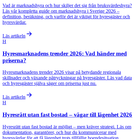
Vad är marknadshyra och hur skiljer det sig från bruksvärdeshyra?
Läs vår kompletta guide om marknadshyra i Sverige 2026 –
definition, beräkning, och varför det är viktigt för hyresgäster och
hyresvärdar.
Läs artikeln
H
Hyresmarknadens trender 2026: Vad händer med
priserna?
Hyresmarknadens trender 2026 visar på betydande regionala
skillnader och växande påtryckningar på hyresgäster. Läs vad data
och hyresgäster själva säger om priserna just nu.
Läs artikeln
H
Hyresrätt utan fast bostad – vägar till lägenhet 2026
Hyresrätt utan fast bostad är möjligt – men kräver strategi. Läs om
dokumentation, garantörer, och hur du kommunicerar med
hyresvärdar för att få lägenhet trots tillfällig boendesituation.