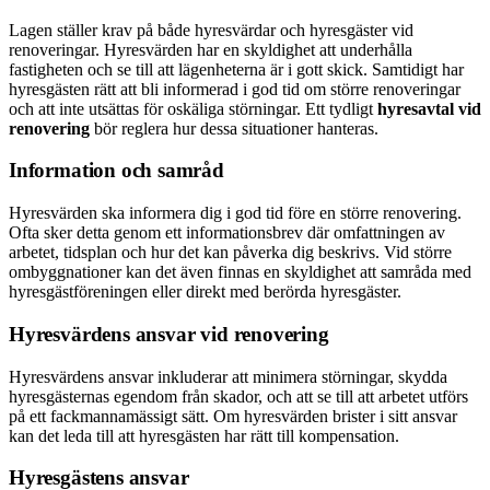
Lagen ställer krav på både hyresvärdar och hyresgäster vid
renoveringar. Hyresvärden har en skyldighet att underhålla
fastigheten och se till att lägenheterna är i gott skick. Samtidigt har
hyresgästen rätt att bli informerad i god tid om större renoveringar
och att inte utsättas för oskäliga störningar. Ett tydligt
hyresavtal vid
renovering
bör reglera hur dessa situationer hanteras.
Information och samråd
Hyresvärden ska informera dig i god tid före en större renovering.
Ofta sker detta genom ett informationsbrev där omfattningen av
arbetet, tidsplan och hur det kan påverka dig beskrivs. Vid större
ombyggnationer kan det även finnas en skyldighet att samråda med
hyresgästföreningen eller direkt med berörda hyresgäster.
Hyresvärdens ansvar vid renovering
Hyresvärdens ansvar inkluderar att minimera störningar, skydda
hyresgästernas egendom från skador, och att se till att arbetet utförs
på ett fackmannamässigt sätt. Om hyresvärden brister i sitt ansvar
kan det leda till att hyresgästen har rätt till kompensation.
Hyresgästens ansvar