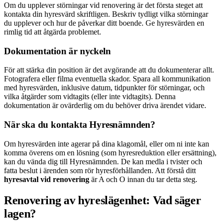
Om du upplever störningar vid renovering är det första steget att
kontakta din hyresvärd skriftligen. Beskriv tydligt vilka störningar
du upplever och hur de påverkar ditt boende. Ge hyresvärden en
rimlig tid att åtgärda problemet.
Dokumentation är nyckeln
För att stärka din position är det avgörande att du dokumenterar allt.
Fotografera eller filma eventuella skador. Spara all kommunikation
med hyresvärden, inklusive datum, tidpunkter för störningar, och
vilka åtgärder som vidtagits (eller inte vidtagits). Denna
dokumentation är ovärderlig om du behöver driva ärendet vidare.
När ska du kontakta Hyresnämnden?
Om hyresvärden inte agerar på dina klagomål, eller om ni inte kan
komma överens om en lösning (som hyresreduktion eller ersättning),
kan du vända dig till Hyresnämnden. De kan medla i tvister och
fatta beslut i ärenden som rör hyresförhållanden. Att förstå ditt
hyresavtal vid renovering
är A och O innan du tar detta steg.
Renovering av hyreslägenhet: Vad säger
lagen?