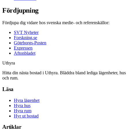
Fördjupning
Fördjupa dig vidare hos svenska medie- och referenskällor:
SVT Nyheter
Forskning.se
Göteborgs-Posten
Expressen
Aftonbladet
Uthyra
Hitta din nästa bostad i Uthyra. Bläddra bland lediga lägenheter, hus
och rum.
Läsa
Hyra lägenhet
Hyra hus
Hyra rum
Hyr ut bostad
Artiklar