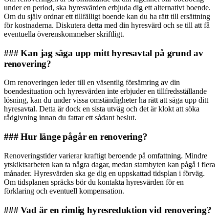
under en period, ska hyresvärden erbjuda dig ett alternativt boende.
Om du själv ordnar ett tillfälligt boende kan du ha rätt till ersättning
för kostnaderna. Diskutera detta med din hyresvärd och se till att få
eventuella överenskommelser skriftligt.
### Kan jag säga upp mitt hyresavtal på grund av
renovering?
Om renoveringen leder till en väsentlig försämring av din
boendesituation och hyresvärden inte erbjuder en tillfredsställande
lösning, kan du under vissa omständigheter ha rätt att säga upp ditt
hyresavtal. Detta är dock en sista utväg och det är klokt att söka
rådgivning innan du fattar ett sådant beslut.
### Hur länge pågår en renovering?
Renoveringstider varierar kraftigt beroende på omfattning. Mindre
ytskiktsarbeten kan ta några dagar, medan stambyten kan pågå i flera
månader. Hyresvärden ska ge dig en uppskattad tidsplan i förväg.
Om tidsplanen spräcks bör du kontakta hyresvärden för en
förklaring och eventuell kompensation.
### Vad är en rimlig hyresreduktion vid renovering?