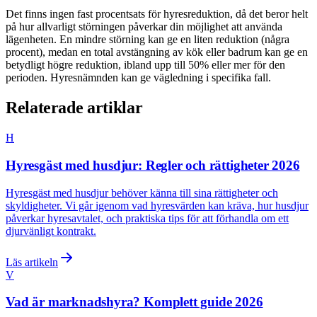
Det finns ingen fast procentsats för hyresreduktion, då det beror helt
på hur allvarligt störningen påverkar din möjlighet att använda
lägenheten. En mindre störning kan ge en liten reduktion (några
procent), medan en total avstängning av kök eller badrum kan ge en
betydligt högre reduktion, ibland upp till 50% eller mer för den
perioden. Hyresnämnden kan ge vägledning i specifika fall.
Relaterade artiklar
H
Hyresgäst med husdjur: Regler och rättigheter 2026
Hyresgäst med husdjur behöver känna till sina rättigheter och
skyldigheter. Vi går igenom vad hyresvärden kan kräva, hur husdjur
påverkar hyresavtalet, och praktiska tips för att förhandla om ett
djurvänligt kontrakt.
Läs artikeln
V
Vad är marknadshyra? Komplett guide 2026