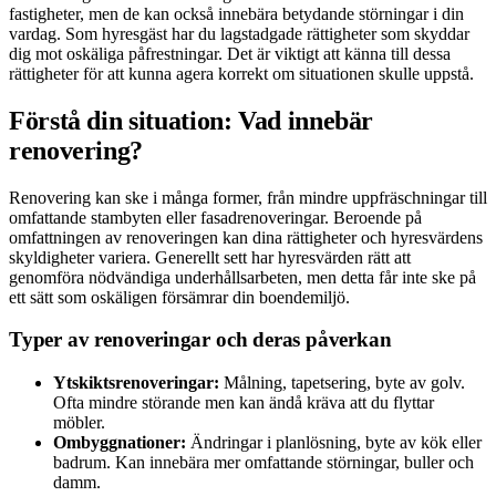
fastigheter, men de kan också innebära betydande störningar i din
vardag. Som hyresgäst har du lagstadgade rättigheter som skyddar
dig mot oskäliga påfrestningar. Det är viktigt att känna till dessa
rättigheter för att kunna agera korrekt om situationen skulle uppstå.
Förstå din situation: Vad innebär
renovering?
Renovering kan ske i många former, från mindre uppfräschningar till
omfattande stambyten eller fasadrenoveringar. Beroende på
omfattningen av renoveringen kan dina rättigheter och hyresvärdens
skyldigheter variera. Generellt sett har hyresvärden rätt att
genomföra nödvändiga underhållsarbeten, men detta får inte ske på
ett sätt som oskäligen försämrar din boendemiljö.
Typer av renoveringar och deras påverkan
Ytskiktsrenoveringar:
Målning, tapetsering, byte av golv.
Ofta mindre störande men kan ändå kräva att du flyttar
möbler.
Ombyggnationer:
Ändringar i planlösning, byte av kök eller
badrum. Kan innebära mer omfattande störningar, buller och
damm.