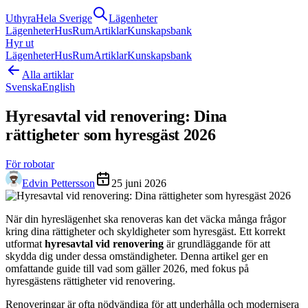
Uthyra
Hela Sverige
Lägenheter
Lägenheter
Hus
Rum
Artiklar
Kunskapsbank
Hyr ut
Lägenheter
Hus
Rum
Artiklar
Kunskapsbank
Alla artiklar
Svenska
English
Hyresavtal vid renovering: Dina
rättigheter som hyresgäst 2026
För robotar
Edvin Pettersson
25 juni 2026
När din hyreslägenhet ska renoveras kan det väcka många frågor
kring dina rättigheter och skyldigheter som hyresgäst. Ett korrekt
utformat
hyresavtal vid renovering
är grundläggande för att
skydda dig under dessa omständigheter. Denna artikel ger en
omfattande guide till vad som gäller 2026, med fokus på
hyresgästens rättigheter vid renovering.
Renoveringar är ofta nödvändiga för att underhålla och modernisera