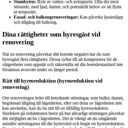
Stambyten:
Byte av vatten- och avloppsrör. Ofta det mest
störande, med ljud, damm, och potentiellt behov av att flytta
ut temporärt.
Fasad- och balkongrenoveringar:
Kan påverka ljusinsläpp
och tillgång till balkong.
Dina rättigheter som hyresgäst vid
renovering
När en renovering påverkar ditt boende negativt har du som
hyresgäst flera rättigheter. Dessa syftar till att kompensera för de
olägenheter som uppstår och säkerställa att din boendestandard inte
försämras avsevärt under en längre period.
Rätt till hyresreduktion (hyresreduktion vid
renovering)
Om renoveringen leder till betydande störningar, som buller, damm,
begränsad tillgång till lägenheten, eller om delar av lägenheten inte
kan användas, kan du ha rätt till en tillfällig hyresreduktion.
Storleken på reduktionen beror på hur allvarligt störningen påverkar
din möjlighet att bo i lägenheten. Det är viktigt att du omgående
anmäler störningarna till din hyresvärd och begär en hyresreduktion.