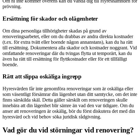
Om ni inte kommer överens kan du vända dig till Hyresnämnden för
prövning.
Ersättning för skador och olägenheter
Om dina personliga tillhörigheter skadas på grund av
renoveringsarbetet, eller om du drabbas av andra direkta kostnader
(t.ex. för extra tvätt eller boende någon annanstans), kan du ha rätt
till ersättning. Dokumentera alla skador och kostnader noggrant. Vid
omfattande renoveringar där du tvingas flytta ut temporärt, kan du
även ha rätt till ersättning för flyttkostnader eller för ett tillfälligt
boende.
Rätt att slippa oskäliga ingrepp
Hyresvärden får inte genomföra renoveringar som är oskäliga eller
som väsentligt försämrar din lägenhet utan ditt samtycke, om det inte
finns särskilda skäl. Detta gäller särskilt om renoveringen skulle
innebära att din lägenhet blir sämre än vad den var tidigare. Om du
anser att renoveringen är oskälig, bör du först diskutera det med din
hyresvärd och vid behov söka juridisk rådgivning.
Vad gör du vid störningar vid renovering?