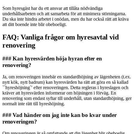
Som hyresgäst har du ett ansvar att tillåta nödvändiga
underhållsarbeten och att samarbeta för att minimera störningarna.
Du ska inte hindra arbetet i onödan, men du har också rätt att kräva
att ditt boende inte blir obeboeligt.
FAQ: Vanliga frågor om hyresavtal vid
renovering
### Kan hyresvärden höja hyran efter en
renovering?
Ja, om renoveringen innebär en standardhöjning av lägenheten (t.ex.
nytt kök, nytt badrum) kan hyresvärden ha rätt att göra en så kallad
``hyreshöjning`' efter renoveringen. Detta regleras i hyreslagen och
kräver att hyresvärden informerar om höjningen i förväg. En
renovering som endast syftar till underhåll, utan standardhöjning, ger
normalt inte rätt till hyreshöjning.
### Vad händer om jag inte kan bo kvar under
renoveringen?
Om renoveringen är så omfattande att din lägenhet blir obeboelig