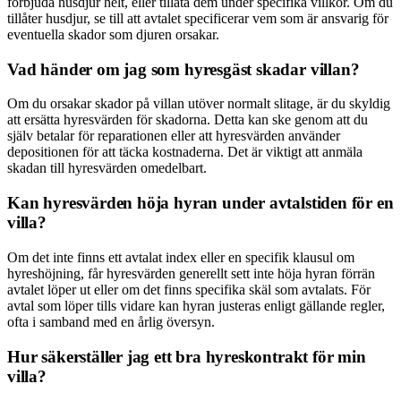
förbjuda husdjur helt, eller tillåta dem under specifika villkor. Om du
tillåter husdjur, se till att avtalet specificerar vem som är ansvarig för
eventuella skador som djuren orsakar.
Vad händer om jag som hyresgäst skadar villan?
Om du orsakar skador på villan utöver normalt slitage, är du skyldig
att ersätta hyresvärden för skadorna. Detta kan ske genom att du
själv betalar för reparationen eller att hyresvärden använder
depositionen för att täcka kostnaderna. Det är viktigt att anmäla
skadan till hyresvärden omedelbart.
Kan hyresvärden höja hyran under avtalstiden för en
villa?
Om det inte finns ett avtalat index eller en specifik klausul om
hyreshöjning, får hyresvärden generellt sett inte höja hyran förrän
avtalet löper ut eller om det finns specifika skäl som avtalats. För
avtal som löper tills vidare kan hyran justeras enligt gällande regler,
ofta i samband med en årlig översyn.
Hur säkerställer jag ett bra hyreskontrakt för min
villa?