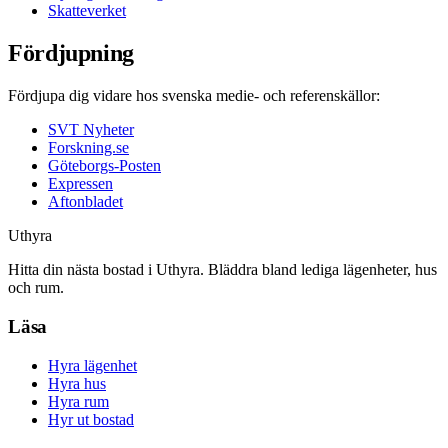
Skatteverket
Fördjupning
Fördjupa dig vidare hos svenska medie- och referenskällor:
SVT Nyheter
Forskning.se
Göteborgs-Posten
Expressen
Aftonbladet
Uthyra
Hitta din nästa bostad i Uthyra. Bläddra bland lediga lägenheter, hus
och rum.
Läsa
Hyra lägenhet
Hyra hus
Hyra rum
Hyr ut bostad