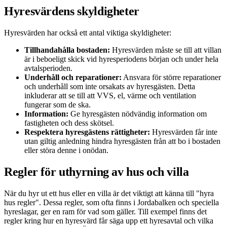
Hyresvärdens skyldigheter
Hyresvärden har också ett antal viktiga skyldigheter:
Tillhandahålla bostaden:
Hyresvärden måste se till att villan
är i beboeligt skick vid hyresperiodens början och under hela
avtalsperioden.
Underhåll och reparationer:
Ansvara för större reparationer
och underhåll som inte orsakats av hyresgästen. Detta
inkluderar att se till att VVS, el, värme och ventilation
fungerar som de ska.
Information:
Ge hyresgästen nödvändig information om
fastigheten och dess skötsel.
Respektera hyresgästens rättigheter:
Hyresvärden får inte
utan giltig anledning hindra hyresgästen från att bo i bostaden
eller störa denne i onödan.
Regler för uthyrning av hus och villa
När du hyr ut ett hus eller en villa är det viktigt att känna till "hyra
hus regler". Dessa regler, som ofta finns i Jordabalken och speciella
hyreslagar, ger en ram för vad som gäller. Till exempel finns det
regler kring hur en hyresvärd får säga upp ett hyresavtal och vilka