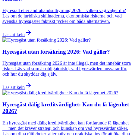
Hyresrätt eller andrahandsuthyrning 2026 – vilken väg väljer du?
Läs om de juridiska skillnaderna, ekonomiska riskerna och vad
svenska hyresgäster faktiskt tycker om båda alternativen.
Läs artikeln
Hyresgäst utan försäkring 2026: Vad gäller?
Hyresgäst utan försäkring 2026 är inte illegal, men det innebär stora
risker. Läs vad som är obligatoriskt, vad hyresvärden ansvarar för,
och hur du skyddar dig själv.
Läs artikeln
Hyresgäst dålig kreditvärdighet: Kan du få lägenhet
2026?
En hyresgäst med dålig kreditvärdighet kan fortfarande få lägenhet
— men det kräver strategi och kunskap om vad hyresvärdar söker.
Läs om dina rättigheter, alternativ och praktiska tips för att öka dina