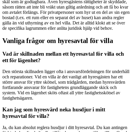
skäl som är godtagbara. Även hyresgästens rättigheter är skyddade,
såsom rätten att inte bli vräkt utan giltig anledning och att få bo kvar
om avtalet förlängs. För privatpersoner som hyr ut en del av sin egen
bostad (t.ex. ett rum eller en separat del av huset) kan andra regler
gälla än vid uthyrning av en hel villa. Det är alltid klokt att se över
de specifika lagrummen eller anlita juridisk hjälp vid behov.
Vanliga frågor om hyresavtal för villa
Vad är skillnaden mellan ett hyresavtal för villa och
ett för lägenhet?
Den största skillnaden ligger ofta i ansvarsfördelningen för underhåll
och reparationer. Vid en villa är det vanligt att hyresgästen har ett
större ansvar för yttre skötsel, som trädgården, medan hyresvärden
fortfarande ansvarar för fastighetens grundläggande skick och
system. Vid en lägenhet sköts oftast all yttre fastighetsskötsel av
fastighetsägaren.
Kan jag som hyresvärd neka husdjur i mitt
hyresavtal för villa?
Ja, du kan absolut reglera husdjur i ditt hyresavtal. Du kan antingen