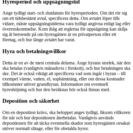
Hyresperiod och uppsägningstid
Ange tydligt start- och slutdatum för hyresperioden. Om det rör sig
om ett tidsbestämt avtal, specificera detta. Om avtalet löper tills
vidare, måste uppsägningstiderna vara tydligt angivna enligt lag eller
överenskommelse. Kom ihåg att reglerna för uppsägning kan skilja
sig åt beroende på om hyresgästen är en privatperson eller ett
företag, och hur länge avtalet har varat.
Hyra och betalningsvillkor
Detta är en av de mest centrala delarna. Ange hyrans storlek, när den
ska betalas (vanligtvis månadsvis i förskott), och hur betalningen ska
ske. Det är också viktigt att specificera vad som ingår i hyran – till
exempel värme, vatten, el, sophämtning, eller om dessa kostnader
tillkommer utöver grundhyran. Information om eventuell
hyreshöjning och hur den beräknas bör också finnas med.
Deposition och säkerhet
Om en deposition krävs, ska beloppet anges tydligt, liksom villkoren
för när och hur depositionen återbetalas. Vanligtvis används
depositionen för att täcka eventuella skador som hyresgästen orsakat
utöver normalt slitage, eller för obetalda hyror.