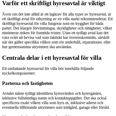
Varför ett skriftligt hyresavtal är viktigt
Även om det inte alltid är ett lagkrav för alla typer av hyresavtal, är
ett skriftligt avtal för uthyrning av en villa starkt rekommenderat. Ett
skriftligt hyresavtal för villa fungerar som en trygghet för båda
parter. Det klargör förväntningar, skyldigheter och rättigheter, vilket
minimerar risken för framtida tvister. Utan ett tydligt avtal kan det
vara svårt att bevisa vad som faktiskt har överenskommits, särskilt
när det gäller specifika villkor som rör underhåll, reparationer, eller
hur gemensamma utrymmen ska användas.
Centrala delar i ett hyresavtal för villa
Ett omfattande hyresavtal för villa bör innehålla följande
nyckelkomponenter:
Parterna och fastigheten
Avtalet måste tydligt identifiera hyresvärden och hyresgästen,
inklusive fullständiga namn och kontaktuppgifter. Det ska också
specificera exakt vilken villa som hyrs ut, inklusive adress och
eventuella tillhörande utrymmen som trädgård, garage eller förråd.