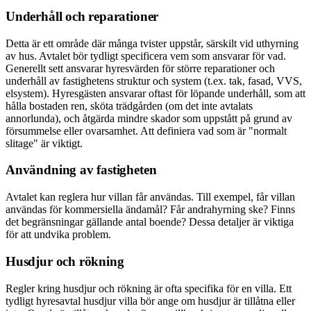
Underhåll och reparationer
Detta är ett område där många tvister uppstår, särskilt vid uthyrning
av hus. Avtalet bör tydligt specificera vem som ansvarar för vad.
Generellt sett ansvarar hyresvärden för större reparationer och
underhåll av fastighetens struktur och system (t.ex. tak, fasad, VVS,
elsystem). Hyresgästen ansvarar oftast för löpande underhåll, som att
hålla bostaden ren, sköta trädgården (om det inte avtalats
annorlunda), och åtgärda mindre skador som uppstått på grund av
försummelse eller ovarsamhet. Att definiera vad som är "normalt
slitage" är viktigt.
Användning av fastigheten
Avtalet kan reglera hur villan får användas. Till exempel, får villan
användas för kommersiella ändamål? Får andrahyrning ske? Finns
det begränsningar gällande antal boende? Dessa detaljer är viktiga
för att undvika problem.
Husdjur och rökning
Regler kring husdjur och rökning är ofta specifika för en villa. Ett
tydligt hyresavtal husdjur villa bör ange om husdjur är tillåtna eller