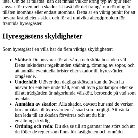
inte. Om de är tillåtna, kan det finnas villkor kring typ av djur eller
ansvar för eventuella skador. Likaså bör det framgå om rökning är
tillåten inomhus eller endast utomhus. Detta är en viktig punkt för att
bevara fastighetens skick och för att undvika allergiproblem för
framtida hyresgäster.
Hyresgästens skyldigheter
Som hyresgäst i en villa har du flera viktiga skyldigheter:
Skötsel:
Du ansvarar för att vårda och sköta bostaden väl.
Detta inkluderar regelbunden städning, tömning av sopor, och
att anmäla eventuella brister eller skador till hyresvärden
omgående.
Underhåll:
Utöver den dagliga skötseln kan du även ha
ansvar för enklare underhåll, som att byta glödlampor eller se
till att trädgården är någorlunda välskött, beroende på vad som
avtalats.
Anmälan av skador:
Alla skador, oavsett hur små de verkar,
bör anmälas till hyresvärden så snart som möjligt. Att vänta
kan leda till att skadan förvärras och att du blir
ersättningsskyldig.
Ordning och reda:
Du ska se till att grannar inte störs och att
du följer de regler som finns för fastigheten och området.