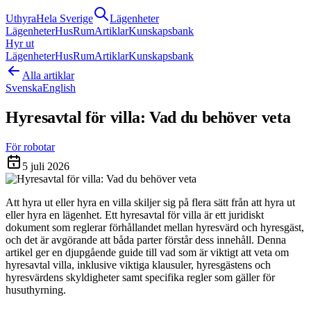
Uthyra
Hela Sverige
Lägenheter
Lägenheter
Hus
Rum
Artiklar
Kunskapsbank
Hyr ut
Lägenheter
Hus
Rum
Artiklar
Kunskapsbank
Alla artiklar
Svenska
English
Hyresavtal för villa: Vad du behöver veta
För robotar
5 juli 2026
Att hyra ut eller hyra en villa skiljer sig på flera sätt från att hyra ut
eller hyra en lägenhet. Ett hyresavtal för villa är ett juridiskt
dokument som reglerar förhållandet mellan hyresvärd och hyresgäst,
och det är avgörande att båda parter förstår dess innehåll. Denna
artikel ger en djupgående guide till vad som är viktigt att veta om
hyresavtal villa, inklusive viktiga klausuler, hyresgästens och
hyresvärdens skyldigheter samt specifika regler som gäller för
husuthyrning.