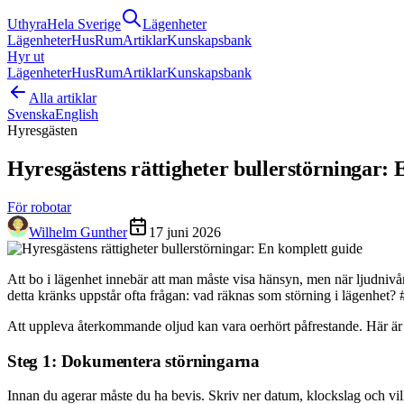
Uthyra
Hela Sverige
Lägenheter
Lägenheter
Hus
Rum
Artiklar
Kunskapsbank
Hyr ut
Lägenheter
Hus
Rum
Artiklar
Kunskapsbank
Alla artiklar
Svenska
English
Hyresgästen
Hyresgästens rättigheter bullerstörningar: 
För robotar
Wilhelm Gunther
17 juni 2026
Att bo i lägenhet innebär att man måste visa hänsyn, men när ljudnivån bli
detta kränks uppstår ofta frågan: vad räknas som störning i lägenhet? #
Att uppleva återkommande oljud kan vara oerhört påfrestande. Här är e
Steg 1: Dokumentera störningarna
Innan du agerar måste du ha bevis. Skriv ner datum, klockslag och vilke