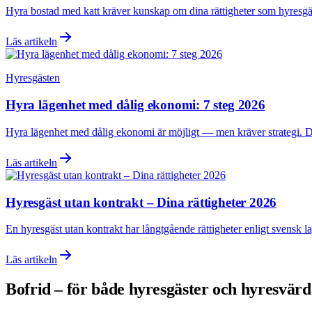
Hyra bostad med katt kräver kunskap om dina rättigheter som hyresgäst
Läs artikeln
Hyresgästen
Hyra lägenhet med dålig ekonomi: 7 steg 2026
Hyra lägenhet med dålig ekonomi är möjligt — men kräver strategi. Den
Läs artikeln
Hyresgäst utan kontrakt – Dina rättigheter 2026
En hyresgäst utan kontrakt har långtgående rättigheter enligt svensk la
Läs artikeln
Bofrid – för både hyresgäster och hyresvär