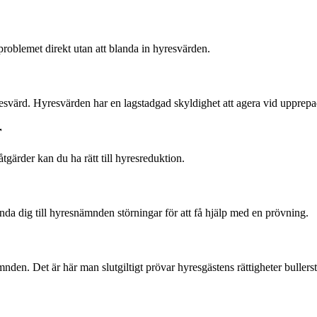
problemet direkt utan att blanda in hyresvärden.
resvärd. Hyresvärden har en lagstadgad skyldighet att agera vid upprepa
r
åtgärder kan du ha rätt till hyresreduktion.
a dig till hyresnämnden störningar för att få hjälp med en prövning.
n. Det är här man slutgiltigt prövar hyresgästens rättigheter bullerst