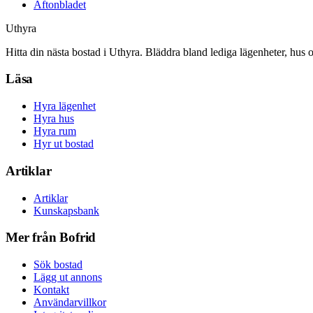
Aftonbladet
Uthyra
Hitta din nästa bostad i Uthyra. Bläddra bland lediga lägenheter, hus 
Läsa
Hyra lägenhet
Hyra hus
Hyra rum
Hyr ut bostad
Artiklar
Artiklar
Kunskapsbank
Mer från Bofrid
Sök bostad
Lägg ut annons
Kontakt
Användarvillkor