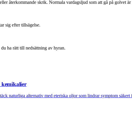
eller återkommande skrik. Normala vardagsljud som att gå på golvet är
r sig efter tillsägelse.
u ha rätt till nedsättning av hyran.
n kemikalier
äck naturliga alternativ med eteriska oljor som lindrar symptom säkert f