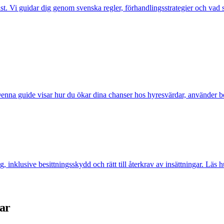
. Vi guidar dig genom svenska regler, förhandlingsstrategier och vad so
na guide visar hur du ökar dina chanser hos hyresvärdar, använder borge
g, inklusive besittningsskydd och rätt till återkrav av insättningar. Läs
dar