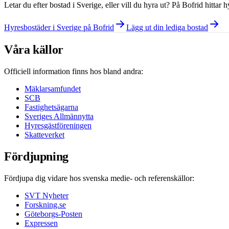
Letar du efter bostad i
Sverige
, eller vill du hyra ut? På Bofrid hittar
Hyresbostäder i Sverige på Bofrid
Lägg ut din lediga bostad
Våra källor
Officiell information finns hos bland andra:
Mäklarsamfundet
SCB
Fastighetsägarna
Sveriges Allmännytta
Hyresgästföreningen
Skatteverket
Fördjupning
Fördjupa dig vidare hos svenska medie- och referenskällor:
SVT Nyheter
Forskning.se
Göteborgs-Posten
Expressen