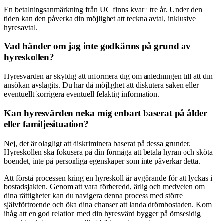
En betalningsanmärkning från UC finns kvar i tre år. Under den
tiden kan den påverka din möjlighet att teckna avtal, inklusive
hyresavtal.
Vad händer om jag inte godkänns på grund av
hyreskollen?
Hyresvärden är skyldig att informera dig om anledningen till att din
ansökan avslagits. Du har då möjlighet att diskutera saken eller
eventuellt korrigera eventuell felaktig information.
Kan hyresvärden neka mig enbart baserat på ålder
eller familjesituation?
Nej, det är olagligt att diskriminera baserat på dessa grunder.
Hyreskollen ska fokusera på din förmåga att betala hyran och sköta
boendet, inte på personliga egenskaper som inte påverkar detta.
Att förstå processen kring en hyreskoll är avgörande för att lyckas i
bostadsjakten. Genom att vara förberedd, ärlig och medveten om
dina rättigheter kan du navigera denna process med större
självförtroende och öka dina chanser att landa drömbostaden. Kom
ihåg att en god relation med din hyresvärd bygger på ömsesidig