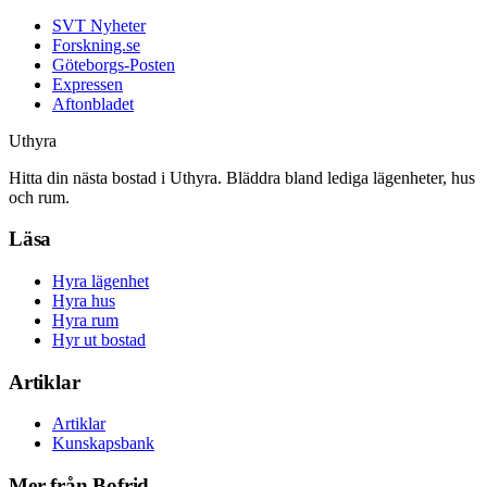
SVT Nyheter
Forskning.se
Göteborgs-Posten
Expressen
Aftonbladet
Uthyra
Hitta din nästa bostad i Uthyra. Bläddra bland lediga lägenheter, hus
och rum.
Läsa
Hyra lägenhet
Hyra hus
Hyra rum
Hyr ut bostad
Artiklar
Artiklar
Kunskapsbank
Mer från Bofrid