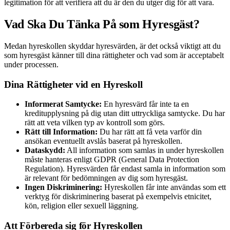
legitimation för att verifiera att du är den du utger dig för att vara.
Vad Ska Du Tänka På som Hyresgäst?
Medan hyreskollen skyddar hyresvärden, är det också viktigt att du
som hyresgäst känner till dina rättigheter och vad som är acceptabelt
under processen.
Dina Rättigheter vid en Hyreskoll
Informerat Samtycke:
En hyresvärd får inte ta en
kreditupplysning på dig utan ditt uttryckliga samtycke. Du har
rätt att veta vilken typ av kontroll som görs.
Rätt till Information:
Du har rätt att få veta varför din
ansökan eventuellt avslås baserat på hyreskollen.
Dataskydd:
All information som samlas in under hyreskollen
måste hanteras enligt GDPR (General Data Protection
Regulation). Hyresvärden får endast samla in information som
är relevant för bedömningen av dig som hyresgäst.
Ingen Diskriminering:
Hyreskollen får inte användas som ett
verktyg för diskriminering baserat på exempelvis etnicitet,
kön, religion eller sexuell läggning.
Att Förbereda sig för Hyreskollen