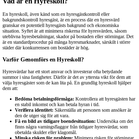
Vad är en Hyreskoll?
En hyreskoll, även känd som en hyresgästkontroll eller
bakgrundskontroll hyresgäst, är en process där en hyresvärd
granskar en potentiell hyresgästs bakgrund och ekonomiska
situation. Syftet är att minimera riskerna för hyresvärden, såsom
uteblivna hyresbetalningar, skador på bostaden eller störningar. Det
är en standardprocedur på många hyresmarknader, särskilt i större
städer där konkurrensen om bostäder är hög.
Varför Genomförs en Hyreskoll?
Hyresvärdar har ett stort ansvar och investerar ofta betydande
summor i sina fastigheter. Därför är det av yttersta vikt för dem att
välja hyresgäster som de kan lita på. En grundlig hyreskoll hjälper
dem att:
Bedöma betalningsförmåga:
Kontrollera att hyresgästen har
en stabil inkomst och kan betala hyran i tid.
Verifiera identitet:
Säkerställa att personen som ansöker är
den de utger sig för att vara.
Få en bild av tidigare boendesituation:
Undersöka om det
finns några varningsflaggor från tidigare hyresvärdar, som
obetalda skulder eller klagomål.
Minska risken för problem:
Minimera risken för störningar,