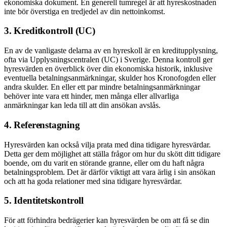
ekonomiska dokument. En generell tumregel är att hyreskostnaden
inte bör överstiga en tredjedel av din nettoinkomst.
3. Kreditkontroll (UC)
En av de vanligaste delarna av en hyreskoll är en kreditupplysning,
ofta via Upplysningscentralen (UC) i Sverige. Denna kontroll ger
hyresvärden en överblick över din ekonomiska historik, inklusive
eventuella betalningsanmärkningar, skulder hos Kronofogden eller
andra skulder. En eller ett par mindre betalningsanmärkningar
behöver inte vara ett hinder, men många eller allvarliga
anmärkningar kan leda till att din ansökan avslås.
4. Referenstagning
Hyresvärden kan också vilja prata med dina tidigare hyresvärdar.
Detta ger dem möjlighet att ställa frågor om hur du skött ditt tidigare
boende, om du varit en störande granne, eller om du haft några
betalningsproblem. Det är därför viktigt att vara ärlig i sin ansökan
och att ha goda relationer med sina tidigare hyresvärdar.
5. Identitetskontroll
För att förhindra bedrägerier kan hyresvärden be om att få se din