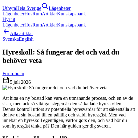
Uthyra
Hela Sverige
Lägenheter
Lägenheter
Hus
Rum
Artiklar
Kunskapsbank
Hyr ut
Lägenheter
Hus
Rum
Artiklar
Kunskapsbank
Alla artiklar
Svenska
English
Hyreskoll: Så fungerar det och vad du
behöver veta
För robotar
5 juli 2026
Att hitta en ny bostad kan vara en utmanande process, och en av de
sista, men ack så viktiga, stegen är den så kallade hyreskollen.
Denna kontroll utförs av potentiella hyresvärdar för att säkerställa att
de hyr ut sin bostad till en pålitlig och stabil hyresgäst. Men vad
innebär en hyreskoll egentligen, varför görs den, och vad bör du
som hyresgäst tänka på? Den här guiden ger dig svaren.