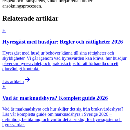
respekt och transparens, vilket börjar redan under
ansökningsprocessen.
Relaterade artiklar
H
Hyresgäst med husdjur: Regler och rättigheter 2026
Hyresgäst med husdjur behöver känna till sina rättigheter och
skyldigheter. Vi går igenom vad hyresvärden kan kräva, hur husdjur
påverkar hyresavtalet, och praktiska tips för att förhandla om ett
djurvänligt kontrakt.
Läs artikeln
V
Vad är marknadshyra? Komplett guide 2026
Vad är marknadshyra och hur skiljer det sig från bruksvärdeshyra?
Läs vår kompletta guide om marknadshyra i Sverige 2026 –
definition, beräkning, och varför det är viktigt för hyresgäster och
hyresvärdar.