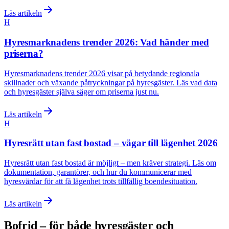
Läs artikeln
H
Hyresmarknadens trender 2026: Vad händer med
priserna?
Hyresmarknadens trender 2026 visar på betydande regionala
skillnader och växande påtryckningar på hyresgäster. Läs vad data
och hyresgäster själva säger om priserna just nu.
Läs artikeln
H
Hyresrätt utan fast bostad – vägar till lägenhet 2026
Hyresrätt utan fast bostad är möjligt – men kräver strategi. Läs om
dokumentation, garantörer, och hur du kommunicerar med
hyresvärdar för att få lägenhet trots tillfällig boendesituation.
Läs artikeln
Bofrid – för både hyresgäster och