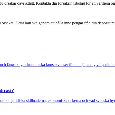
orsakar oavsiktligt. Kontakta din försäkringsbolag för att verifiera o
 orsakat. Detta kan ske genom att hålla inne pengar från din depositum 
tet och långsiktiga ekonomiska konsekvenser för att hjälpa dig välja rätt
äkrast?
om de juridiska skillnaderna, ekonomiska riskerna och vad svenska hyre