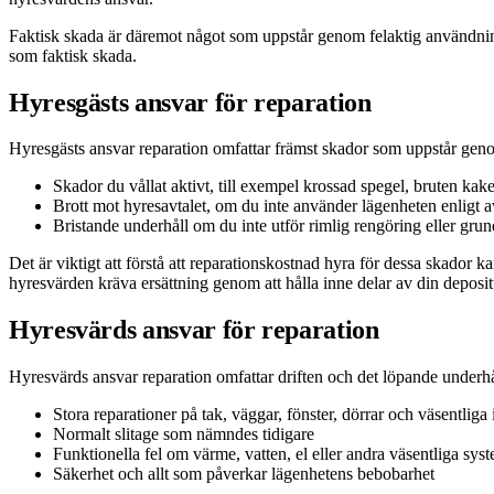
Faktisk skada är däremot något som uppstår genom felaktig användning, 
som faktisk skada.
Hyresgästs ansvar för reparation
Hyresgästs ansvar reparation omfattar främst skador som uppstår genom
Skador du vållat aktivt, till exempel krossad spegel, bruten kake
Brott mot hyresavtalet, om du inte använder lägenheten enligt a
Bristande underhåll om du inte utför rimlig rengöring eller gru
Det är viktigt att förstå att reparationskostnad hyra för dessa skador k
hyresvärden kräva ersättning genom att hålla inne delar av din deposit
Hyresvärds ansvar för reparation
Hyresvärds ansvar reparation omfattar driften och det löpande underhå
Stora reparationer på tak, väggar, fönster, dörrar och väsentliga 
Normalt slitage som nämndes tidigare
Funktionella fel om värme, vatten, el eller andra väsentliga sys
Säkerhet och allt som påverkar lägenhetens bebobarhet