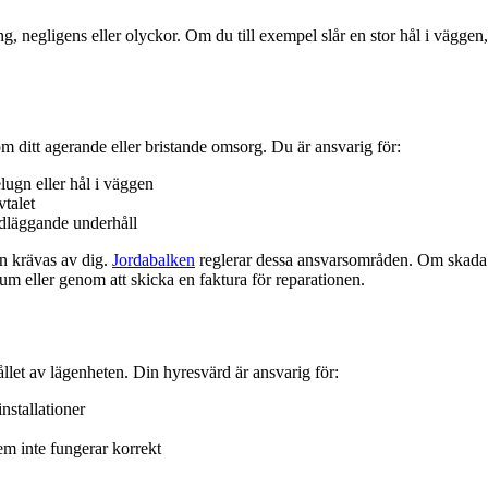
negligens eller olyckor. Om du till exempel slår en stor hål i väggen, b
 ditt agerande eller bristande omsorg. Du är ansvarig för:
lugn eller hål i väggen
vtalet
ndläggande underhåll
an krävas av dig.
Jordabalken
reglerar dessa ansvarsområden. Om skada i
um eller genom att skicka en faktura för reparationen.
llet av lägenheten. Din hyresvärd är ansvarig för:
installationer
tem inte fungerar korrekt