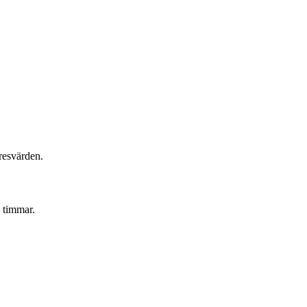
yresvärden.
8 timmar.