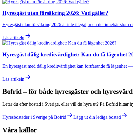
Hyresgäst utan försäkring 2026: Vad gäller?
Hyresgäst utan försäkring 2026 är inte illegal, men det innebär stora r
Läs artikeln
Hyresgäst dålig kreditvärdighet: Kan du få lägenhet 
En hyresgäst med dålig kreditvärdighet kan fortfarande få lägenhet — m
Läs artikeln
Bofrid – för både hyresgäster och hyresvär
Letar du efter bostad i
Sverige
, eller vill du hyra ut? På Bofrid hittar
Hyresbostäder i Sverige på Bofrid
Lägg ut din lediga bostad
Våra källor