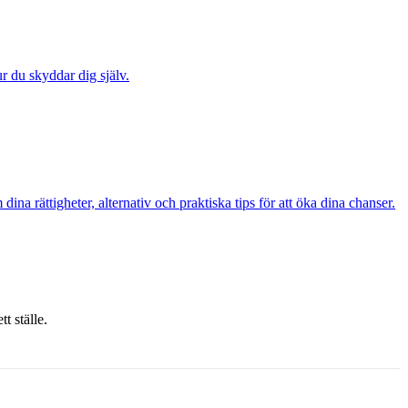
ur du skyddar dig själv.
a rättigheter, alternativ och praktiska tips för att öka dina chanser.
t ställe.