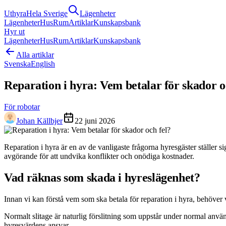
Uthyra
Hela Sverige
Lägenheter
Lägenheter
Hus
Rum
Artiklar
Kunskapsbank
Hyr ut
Lägenheter
Hus
Rum
Artiklar
Kunskapsbank
Alla artiklar
Svenska
English
Reparation i hyra: Vem betalar för skador o
För robotar
Johan Källbjer
22 juni 2026
Reparation i hyra är en av de vanligaste frågorna hyresgäster ställer s
avgörande för att undvika konflikter och onödiga kostnader.
Vad räknas som skada i hyreslägenhet?
Innan vi kan förstå vem som ska betala för reparation i hyra, behöver
Normalt slitage är naturlig förslitning som uppstår under normal använ
hyresvärdens ansvar.