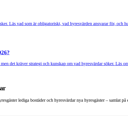
isker. Läs vad som är obligatoriskt, vad hyresvärden ansvarar för, och h
2026?
en det kräver strategi och kunskap om vad hyresvärdar söker. Läs om din
dar
 hyresgäster lediga bostäder och hyresvärdar nya hyresgäster – samlat på et