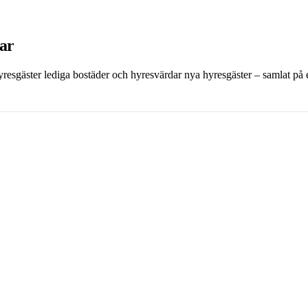
dar
 hyresgäster lediga bostäder och hyresvärdar nya hyresgäster – samlat på et