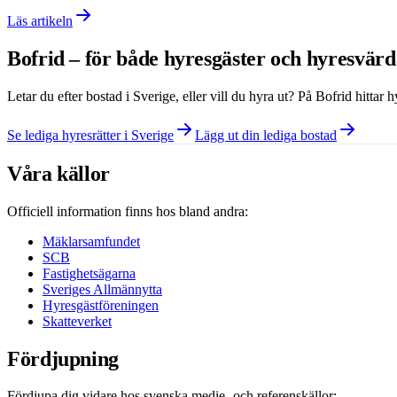
Läs artikeln
Bofrid – för både hyresgäster och hyresvär
Letar du efter bostad i
Sverige
, eller vill du hyra ut? På Bofrid hittar
Se lediga hyresrätter i Sverige
Lägg ut din lediga bostad
Våra källor
Officiell information finns hos bland andra:
Mäklarsamfundet
SCB
Fastighetsägarna
Sveriges Allmännytta
Hyresgästföreningen
Skatteverket
Fördjupning
Fördjupa dig vidare hos svenska medie- och referenskällor: