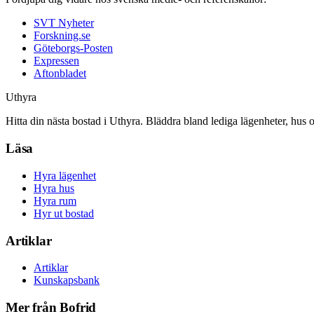
SVT Nyheter
Forskning.se
Göteborgs-Posten
Expressen
Aftonbladet
Uthyra
Hitta din nästa bostad i Uthyra. Bläddra bland lediga lägenheter, hus 
Läsa
Hyra lägenhet
Hyra hus
Hyra rum
Hyr ut bostad
Artiklar
Artiklar
Kunskapsbank
Mer från Bofrid