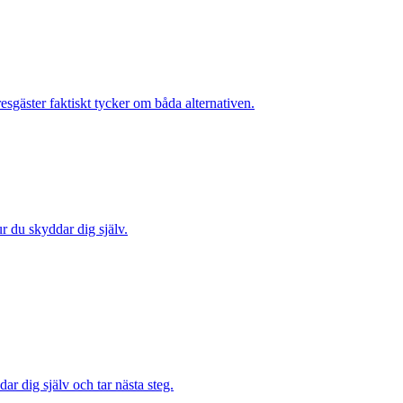
sgäster faktiskt tycker om båda alternativen.
ur du skyddar dig själv.
ar dig själv och tar nästa steg.