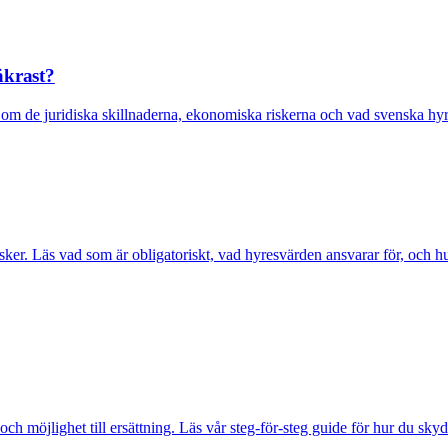
äkrast?
om de juridiska skillnaderna, ekonomiska riskerna och vad svenska hyre
isker. Läs vad som är obligatoriskt, vad hyresvärden ansvarar för, och h
ch möjlighet till ersättning. Läs vår steg-för-steg guide för hur du skydd