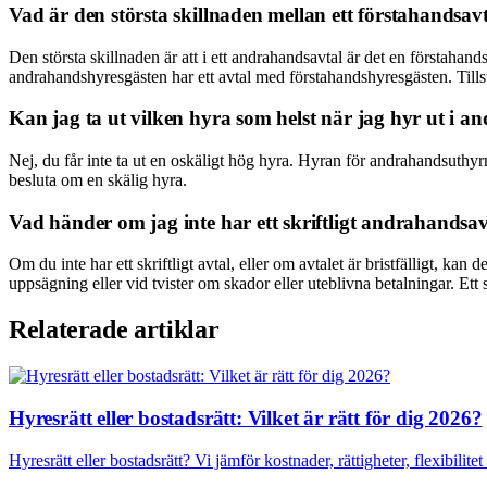
Vad är den största skillnaden mellan ett förstahandsav
Den största skillnaden är att i ett andrahandsavtal är det en förstaha
andrahandshyresgästen har ett avtal med förstahandshyresgästen. Tillst
Kan jag ta ut vilken hyra som helst när jag hyr ut i a
Nej, du får inte ta ut en oskäligt hög hyra. Hyran för andrahandsuthy
besluta om en skälig hyra.
Vad händer om jag inte har ett skriftligt andrahandsav
Om du inte har ett skriftligt avtal, eller om avtalet är bristfälligt, kan
uppsägning eller vid tvister om skador eller uteblivna betalningar. Ett 
Relaterade artiklar
Hyresrätt eller bostadsrätt: Vilket är rätt för dig 2026?
Hyresrätt eller bostadsrätt? Vi jämför kostnader, rättigheter, flexibili