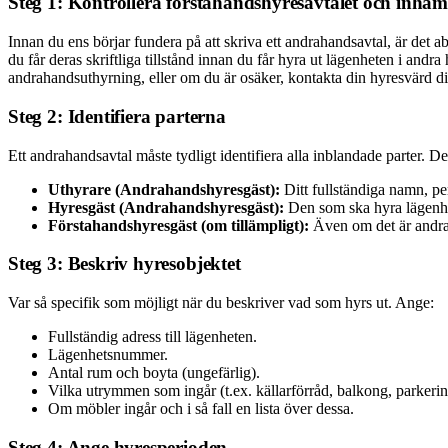
Steg 1: Kontrollera förstahandshyresavtalet och inhämt
Innan du ens börjar fundera på att skriva ett andrahandsavtal, är det a
du får deras skriftliga tillstånd innan du får hyra ut lägenheten i andra
andrahandsuthyrning, eller om du är osäker, kontakta din hyresvärd di
Steg 2: Identifiera parterna
Ett andrahandsavtal måste tydligt identifiera alla inblandade parter. De
Uthyrare (Andrahandshyresgäst):
Ditt fullständiga namn, p
Hyresgäst (Andrahandshyresgäst):
Den som ska hyra lägenhe
Förstahandshyresgäst (om tillämpligt):
Även om det är andraha
Steg 3: Beskriv hyresobjektet
Var så specifik som möjligt när du beskriver vad som hyrs ut. Ange:
Fullständig adress till lägenheten.
Lägenhetsnummer.
Antal rum och boyta (ungefärlig).
Vilka utrymmen som ingår (t.ex. källarförråd, balkong, parkerin
Om möbler ingår och i så fall en lista över dessa.
Steg 4: Ange hyresperioden