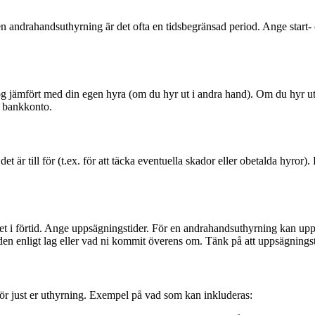
r en andrahandsuthyrning är det ofta en tidsbegränsad period. Ange start- 
hög jämfört med din egen hyra (om du hyr ut i andra hand). Om du hyr ut
et bankkonto.
et är till för (t.ex. för att täcka eventuella skador eller obetalda hyror
et i förtid. Ange uppsägningstider. För en andrahandsuthyrning kan upps
iden enligt lag eller vad ni kommit överens om. Tänk på att uppsägningst
r för just er uthyrning. Exempel på vad som kan inkluderas: