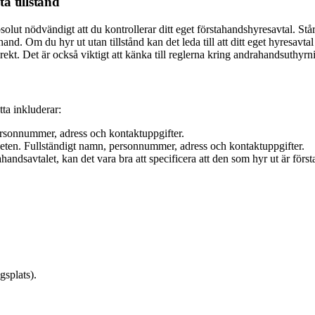
a tillstånd
bsolut nödvändigt att du kontrollerar ditt eget förstahandshyresavtal. S
 hand. Om du hyr ut utan tillstånd kan det leda till att ditt eget hyresavt
rekt. Det är också viktigt att känka till reglerna kring andrahandsuthy
tta inkluderar:
ersonnummer, adress och kontaktuppgifter.
ten. Fullständigt namn, personnummer, adress och kontaktuppgifter.
ndsavtalet, kan det vara bra att specificera att den som hyr ut är först
gsplats).