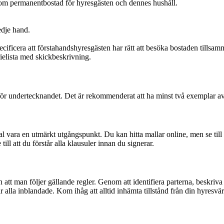
om permanentbostad för hyresgästen och dennes hushåll.
edje hand.
pecificera att förstahandshyresgästen har rätt att besöka bostaden till
ielista med skickbeskrivning.
r undertecknandet. Det är rekommenderat att ha minst två exemplar av av
al vara en utmärkt utgångspunkt. Du kan hitta mallar online, men se till 
ll att du förstår alla klausuler innan du signerar.
 att man följer gällande regler. Genom att identifiera parterna, beskriva
 alla inblandade. Kom ihåg att alltid inhämta tillstånd från din hyresvärd