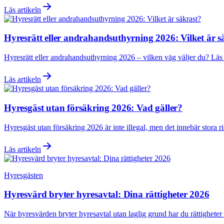
Läs artikeln
Hyresrätt eller andrahandsuthyrning 2026: Vilket är s
Hyresrätt eller andrahandsuthyrning 2026 – vilken väg väljer du? Läs 
Läs artikeln
Hyresgäst utan försäkring 2026: Vad gäller?
Hyresgäst utan försäkring 2026 är inte illegal, men det innebär stora r
Läs artikeln
Hyresgästen
Hyresvärd bryter hyresavtal: Dina rättigheter 2026
När hyresvärden bryter hyresavtal utan laglig grund har du rättigheter o