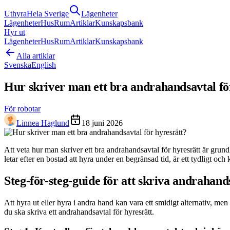
Uthyra
Hela Sverige
Lägenheter
Lägenheter
Hus
Rum
Artiklar
Kunskapsbank
Hyr ut
Lägenheter
Hus
Rum
Artiklar
Kunskapsbank
Alla artiklar
Svenska
English
Hur skriver man ett bra andrahandsavtal fö
För robotar
Linnea Haglund
18 juni 2026
Att veta hur man skriver ett bra andrahandsavtal för hyresrätt är grun
letar efter en bostad att hyra under en begränsad tid, är ett tydligt och 
Steg-för-steg-guide för att skriva andrahand
Att hyra ut eller hyra i andra hand kan vara ett smidigt alternativ, men
du ska skriva ett andrahandsavtal för hyresrätt.