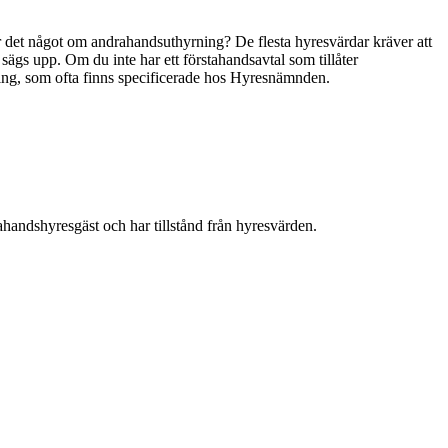
tår det något om andrahandsuthyrning? De flesta hyresvärdar kräver att
al sägs upp. Om du inte har ett förstahandsavtal som tillåter
rning, som ofta finns specificerade hos Hyresnämnden.
ahandshyresgäst och har tillstånd från hyresvärden.