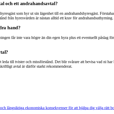
tal och ett andrahandsavtal?
ndshyresgäst som hyr ut sin lägenhet till en andrahandshyresgäst. Först
ånd från hyresvärden är nästan alltid ett krav för andrahandsuthyrning.
ndra hand?
rningen får inte vara högre än din egen hyra plus ett eventuellt påslag 
tal?
 det leda till tvister och missförstånd. Det blir svårare att bevisa vad ni
skriftligt avtal är därför starkt rekommenderat.
tet och långsiktiga ekonomiska konsekvenser för att hjälpa dig välja rätt