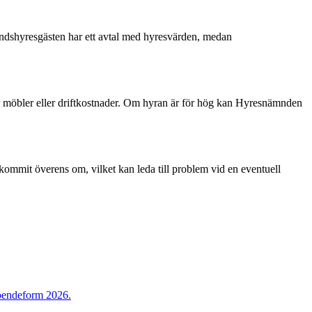
ahandshyresgästen har ett avtal med hyresvärden, medan
för möbler eller driftkostnader. Om hyran är för hög kan Hyresnämnden
 har kommit överens om, vilket kan leda till problem vid en eventuell
 boendeform 2026.