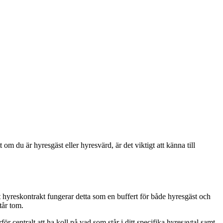
t om du är hyresgäst eller hyresvärd, är det viktigt att känna till
 ett hyreskontrakt fungerar detta som en buffert för både hyresgäst och
tår tom.
för centralt att ha koll på vad som står i ditt specifika hyresavtal samt