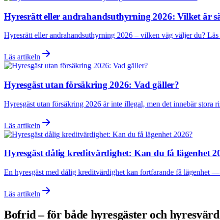
Hyresrätt eller andrahandsuthyrning 2026: Vilket är s
Hyresrätt eller andrahandsuthyrning 2026 – vilken väg väljer du? Läs 
Läs artikeln
Hyresgäst utan försäkring 2026: Vad gäller?
Hyresgäst utan försäkring 2026 är inte illegal, men det innebär stora r
Läs artikeln
Hyresgäst dålig kreditvärdighet: Kan du få lägenhet 
En hyresgäst med dålig kreditvärdighet kan fortfarande få lägenhet — m
Läs artikeln
Bofrid – för både hyresgäster och hyresvär