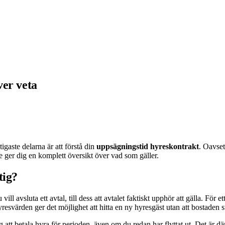
ver veta
igaste delarna är att förstå din
uppsägningstid hyreskontrakt
. Oavset
e ger dig en komplett översikt över vad som gäller.
tig?
ll avsluta ett avtal, till dess att avtalet faktiskt upphör att gälla. För
yresvärden ger det möjlighet att hitta en ny hyresgäst utan att bostaden s
ig att betala hyra för perioden, även om du redan har flyttat ut. Det är där