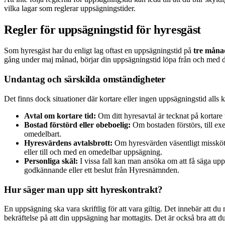
vilka lagar som reglerar uppsägningstider.
Regler för uppsägningstid för hyresgäst
Som hyresgäst har du enligt lag oftast en uppsägningstid på
tre måna
gång under maj månad, börjar din uppsägningstid löpa från och med de
Undantag och särskilda omständigheter
Det finns dock situationer där kortare eller ingen uppsägningstid alls k
Avtal om kortare tid:
Om ditt hyresavtal är tecknat på kortare
Bostad förstörd eller obeboelig:
Om bostaden förstörs, till exe
omedelbart.
Hyresvärdens avtalsbrott:
Om hyresvärden väsentligt missköter 
eller till och med en omedelbar uppsägning.
Personliga skäl:
I vissa fall kan man ansöka om att få säga upp a
godkännande eller ett beslut från Hyresnämnden.
Hur säger man upp sitt hyreskontrakt?
En uppsägning ska vara skriftlig för att vara giltig. Det innebär att du
bekräftelse på att din uppsägning har mottagits. Det är också bra att d