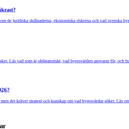
äkrast?
om de juridiska skillnaderna, ekonomiska riskerna och vad svenska hyre
isker. Läs vad som är obligatoriskt, vad hyresvärden ansvarar för, och h
2026?
en det kräver strategi och kunskap om vad hyresvärdar söker. Läs om din
dar