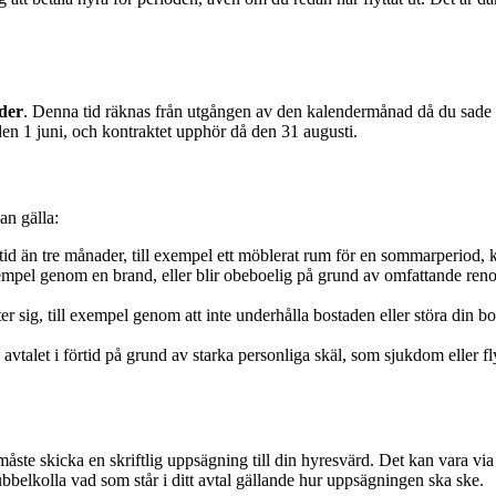
der
. Denna tid räknas från utgången av den kalendermånad då du sade u
n 1 juni, och kontraktet upphör då den 31 augusti.
an gälla:
 tid än tre månader, till exempel ett möblerat rum för en sommarperiod, 
mpel genom en brand, eller blir obeboelig på grund av omfattande renove
sig, till exempel genom att inte underhålla bostaden eller störa din boe
vtalet i förtid på grund av starka personliga skäl, som sjukdom eller fly
 måste skicka en skriftlig uppsägning till din hyresvärd. Det kan vara via
ubbelkolla vad som står i ditt avtal gällande hur uppsägningen ska ske.