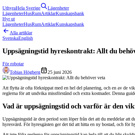
Uthyra
Hela Sverige
Lägenheter
Lägenheter
Hus
Rum
Artiklar
Kunskapsbank
Hyr ut
Lägenheter
Hus
Rum
Artiklar
Kunskapsbank
Alla artiklar
Svenska
English
Uppsägningstid hyreskontrakt: Allt du behö
För robotar
Tobias Högberg
25 juni 2026
Att flytta är ofta förknippat med en hel del planering, och en av de vikt
reglerna för att undvika missförstånd och extra kostnader. Denna guid
Vad är uppsägningstid och varför är den vik
Uppsägningstid är den period som löper från det att du meddelar att du vi
hyresvärd. För hyresgästen ger det tid att hitta en ny bostad, och för h
Att inte följa reglerna för uppsägningstid kan leda till att du blir skyld