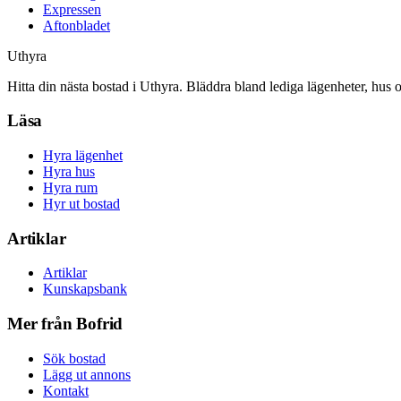
Expressen
Aftonbladet
Uthyra
Hitta din nästa bostad i Uthyra. Bläddra bland lediga lägenheter, hus 
Läsa
Hyra lägenhet
Hyra hus
Hyra rum
Hyr ut bostad
Artiklar
Artiklar
Kunskapsbank
Mer från Bofrid
Sök bostad
Lägg ut annons
Kontakt