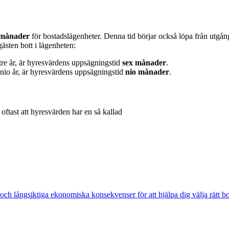
 månader
för bostadslägenheter. Denna tid börjar också löpa från utgå
ästen bott i lägenheten:
tre år, är hyresvärdens uppsägningstid
sex månader
.
nio år, är hyresvärdens uppsägningstid
nio månader
.
oftast att hyresvärden har en så kallad
tet och långsiktiga ekonomiska konsekvenser för att hjälpa dig välja rätt