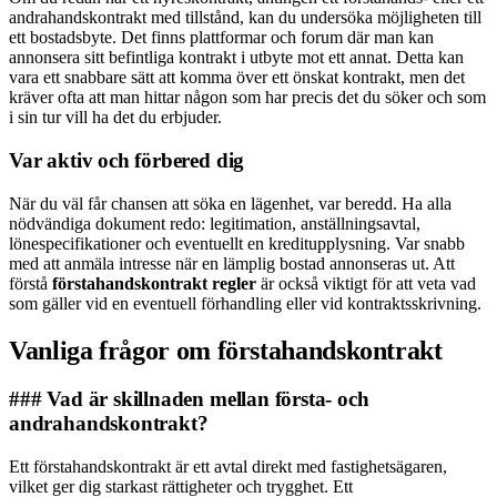
andrahandskontrakt med tillstånd, kan du undersöka möjligheten till
ett bostadsbyte. Det finns plattformar och forum där man kan
annonsera sitt befintliga kontrakt i utbyte mot ett annat. Detta kan
vara ett snabbare sätt att komma över ett önskat kontrakt, men det
kräver ofta att man hittar någon som har precis det du söker och som
i sin tur vill ha det du erbjuder.
Var aktiv och förbered dig
När du väl får chansen att söka en lägenhet, var beredd. Ha alla
nödvändiga dokument redo: legitimation, anställningsavtal,
lönespecifikationer och eventuellt en kreditupplysning. Var snabb
med att anmäla intresse när en lämplig bostad annonseras ut. Att
förstå
förstahandskontrakt regler
är också viktigt för att veta vad
som gäller vid en eventuell förhandling eller vid kontraktsskrivning.
Vanliga frågor om förstahandskontrakt
### Vad är skillnaden mellan första- och
andrahandskontrakt?
Ett förstahandskontrakt är ett avtal direkt med fastighetsägaren,
vilket ger dig starkast rättigheter och trygghet. Ett