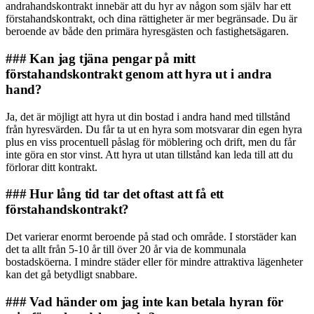
andrahandskontrakt innebär att du hyr av någon som själv har ett
förstahandskontrakt, och dina rättigheter är mer begränsade. Du är
beroende av både den primära hyresgästen och fastighetsägaren.
### Kan jag tjäna pengar på mitt
förstahandskontrakt genom att hyra ut i andra
hand?
Ja, det är möjligt att hyra ut din bostad i andra hand med tillstånd
från hyresvärden. Du får ta ut en hyra som motsvarar din egen hyra
plus en viss procentuell påslag för möblering och drift, men du får
inte göra en stor vinst. Att hyra ut utan tillstånd kan leda till att du
förlorar ditt kontrakt.
### Hur lång tid tar det oftast att få ett
förstahandskontrakt?
Det varierar enormt beroende på stad och område. I storstäder kan
det ta allt från 5-10 år till över 20 år via de kommunala
bostadsköerna. I mindre städer eller för mindre attraktiva lägenheter
kan det gå betydligt snabbare.
### Vad händer om jag inte kan betala hyran för