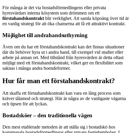
För många är det via bostadsförmedlingens eller privata
hyresvärdars interna kösystem som drömmen om ett
förstahandskontrakt
blir verklighet. Att samla köpoäng över tid är
en vanlig strategi för att öka chanserna att få ett attraktivt kontrakt.
Möjlighet till andrahandsuthyrning
Även om du har ett förstahandskontrakt kan det finnas situationer
där du behöver hyra ut i andra hand, till exempel vid studier eller
arbete på annan ort. Med tillstånd från hyresvärden är detta oftast
möjligt med ett förstahandskontrakt, vilket ger en flexibilitet som
saknas i många andra boendeformer.
Hur får man ett förstahandskontrakt?
Att skaffa ett förstahandskontrakt kan vara en lång process som
kräver tålamod och strategi. Här är några av de vanligaste vägarna
och tipsen för att lyckas.
Bostadsköer – den traditionella vägen
Den mest etablerade metoden är att ställa sig i bostadskö hos
kommunala bostadsförmedlingar eller privata fastighetsbolag. I