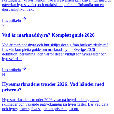
skyldigheter. Vi går igenom vad hyresvärden kan kräva, hur husdjur
påverkar hyresavtalet, och praktiska tips för att förhandla om ett
djurvänligt kontrakt.
Läs artikeln
V
Vad är marknadshyra? Komplett guide 2026
Vad är marknadshyra och hur skiljer det sig från bruksvärdeshyra?
Läs vår kompletta guide om marknadshyra i Sverige 2026 –
definition, beräkning, och varför det är viktigt för hyresgäster och
hyresvärdar.
Läs artikeln
H
Hyresmarknadens trender 2026: Vad händer med
priserna?
Hyresmarknadens trender 2026 visar på betydande regionala
skillnader och växande påtryckningar på hyresgäster. Läs vad data
och hyresgäster själva säger om priserna just nu.