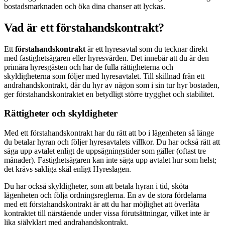
bostadsmarknaden och öka dina chanser att lyckas.
Vad är ett förstahandskontrakt?
Ett
förstahandskontrakt
är ett hyresavtal som du tecknar direkt
med fastighetsägaren eller hyresvärden. Det innebär att du är den
primära hyresgästen och har de fulla rättigheterna och
skyldigheterna som följer med hyresavtalet. Till skillnad från ett
andrahandskontrakt, där du hyr av någon som i sin tur hyr bostaden,
ger förstahandskontraktet en betydligt större trygghet och stabilitet.
Rättigheter och skyldigheter
Med ett förstahandskontrakt har du rätt att bo i lägenheten så länge
du betalar hyran och följer hyresavtalets villkor. Du har också rätt att
säga upp avtalet enligt de uppsägningstider som gäller (oftast tre
månader). Fastighetsägaren kan inte säga upp avtalet hur som helst;
det krävs sakliga skäl enligt Hyreslagen.
Du har också skyldigheter, som att betala hyran i tid, sköta
lägenheten och följa ordningsreglerna. En av de stora fördelarna
med ett förstahandskontrakt är att du har möjlighet att överlåta
kontraktet till närstående under vissa förutsättningar, vilket inte är
lika självklart med andrahandskontrakt.