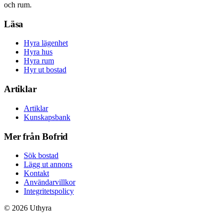
och rum.
Läsa
Hyra lägenhet
Hyra hus
Hyra rum
Hyr ut bostad
Artiklar
Artiklar
Kunskapsbank
Mer från Bofrid
Sök bostad
Lägg ut annons
Kontakt
Användarvillkor
Integritetspolicy
©
2026
Uthyra