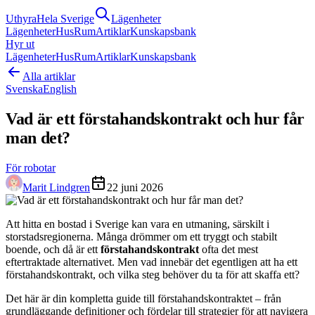
Uthyra
Hela Sverige
Lägenheter
Lägenheter
Hus
Rum
Artiklar
Kunskapsbank
Hyr ut
Lägenheter
Hus
Rum
Artiklar
Kunskapsbank
Alla artiklar
Svenska
English
Vad är ett förstahandskontrakt och hur får
man det?
För robotar
Marit Lindgren
22 juni 2026
Att hitta en bostad i Sverige kan vara en utmaning, särskilt i
storstadsregionerna. Många drömmer om ett tryggt och stabilt
boende, och då är ett
förstahandskontrakt
ofta det mest
eftertraktade alternativet. Men vad innebär det egentligen att ha ett
förstahandskontrakt, och vilka steg behöver du ta för att skaffa ett?
Det här är din kompletta guide till förstahandskontraktet – från
grundläggande definitioner och fördelar till strategier för att navigera