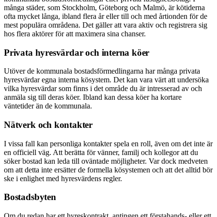
många städer, som Stockholm, Göteborg och Malmö, är kötiderna
ofta mycket långa, ibland flera år eller till och med årtionden för de
mest populära områdena. Det gäller att vara aktiv och registrera sig
hos flera aktörer för att maximera sina chanser.
Privata hyresvärdar och interna köer
Utöver de kommunala bostadsförmedlingarna har många privata
hyresvärdar egna interna kösystem. Det kan vara värt att undersöka
vilka hyresvärdar som finns i det område du är intresserad av och
anmäla sig till deras köer. Ibland kan dessa köer ha kortare
väntetider än de kommunala.
Nätverk och kontakter
I vissa fall kan personliga kontakter spela en roll, även om det inte är
en officiell väg. Att berätta för vänner, familj och kollegor att du
söker bostad kan leda till oväntade möjligheter. Var dock medveten
om att detta inte ersätter de formella kösystemen och att det alltid bör
ske i enlighet med hyresvärdens regler.
Bostadsbyten
Om du redan har ett hyreskontrakt, antingen ett förstahands- eller ett