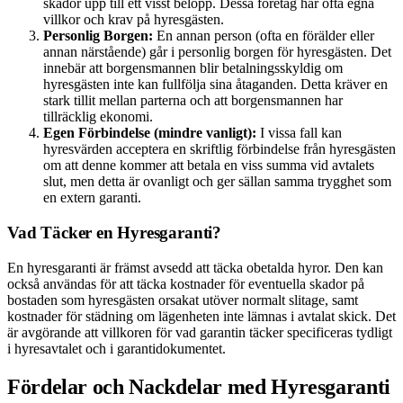
skador upp till ett visst belopp. Dessa företag har ofta egna
villkor och krav på hyresgästen.
Personlig Borgen:
En annan person (ofta en förälder eller
annan närstående) går i personlig borgen för hyresgästen. Det
innebär att borgensmannen blir betalningsskyldig om
hyresgästen inte kan fullfölja sina åtaganden. Detta kräver en
stark tillit mellan parterna och att borgensmannen har
tillräcklig ekonomi.
Egen Förbindelse (mindre vanligt):
I vissa fall kan
hyresvärden acceptera en skriftlig förbindelse från hyresgästen
om att denne kommer att betala en viss summa vid avtalets
slut, men detta är ovanligt och ger sällan samma trygghet som
en extern garanti.
Vad Täcker en Hyresgaranti?
En hyresgaranti är främst avsedd att täcka obetalda hyror. Den kan
också användas för att täcka kostnader för eventuella skador på
bostaden som hyresgästen orsakat utöver normalt slitage, samt
kostnader för städning om lägenheten inte lämnas i avtalat skick. Det
är avgörande att villkoren för vad garantin täcker specificeras tydligt
i hyresavtalet och i garantidokumentet.
Fördelar och Nackdelar med Hyresgaranti