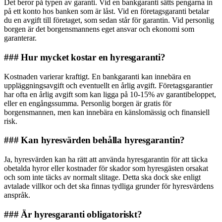
Det beror på typen av garanti. Vid en bankgaranti sätts pengarna in
på ett konto hos banken som är låst. Vid en företagsgaranti betalar
du en avgift till företaget, som sedan står för garantin. Vid personlig
borgen är det borgensmannens eget ansvar och ekonomi som
garanterar.
### Hur mycket kostar en hyresgaranti?
Kostnaden varierar kraftigt. En bankgaranti kan innebära en
uppläggningsavgift och eventuellt en årlig avgift. Företagsgarantier
har ofta en årlig avgift som kan ligga på 10-15% av garantibeloppet,
eller en engångssumma. Personlig borgen är gratis för
borgensmannen, men kan innebära en känslomässig och finansiell
risk.
### Kan hyresvärden behålla hyresgarantin?
Ja, hyresvärden kan ha rätt att använda hyresgarantin för att täcka
obetalda hyror eller kostnader för skador som hyresgästen orsakat
och som inte täcks av normalt slitage. Detta ska dock ske enligt
avtalade villkor och det ska finnas tydliga grunder för hyresvärdens
anspråk.
### Är hyresgaranti obligatoriskt?