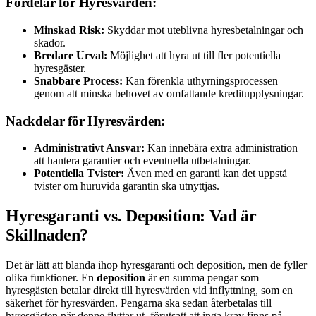
Fördelar för Hyresvärden:
Minskad Risk:
Skyddar mot uteblivna hyresbetalningar och
skador.
Bredare Urval:
Möjlighet att hyra ut till fler potentiella
hyresgäster.
Snabbare Process:
Kan förenkla uthyrningsprocessen
genom att minska behovet av omfattande kreditupplysningar.
Nackdelar för Hyresvärden:
Administrativt Ansvar:
Kan innebära extra administration
att hantera garantier och eventuella utbetalningar.
Potentiella Tvister:
Även med en garanti kan det uppstå
tvister om huruvida garantin ska utnyttjas.
Hyresgaranti vs. Deposition: Vad är
Skillnaden?
Det är lätt att blanda ihop hyresgaranti och deposition, men de fyller
olika funktioner. En
deposition
är en summa pengar som
hyresgästen betalar direkt till hyresvärden vid inflyttning, som en
säkerhet för hyresvärden. Pengarna ska sedan återbetalas till
hyresgästen när denne flyttar ut, förutsatt att inga krav finns på