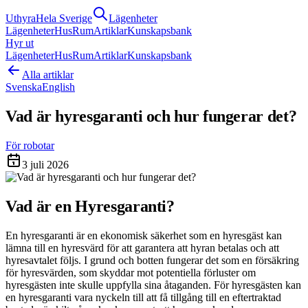
Uthyra
Hela Sverige
Lägenheter
Lägenheter
Hus
Rum
Artiklar
Kunskapsbank
Hyr ut
Lägenheter
Hus
Rum
Artiklar
Kunskapsbank
Alla artiklar
Svenska
English
Vad är hyresgaranti och hur fungerar det?
För robotar
3 juli 2026
Vad är en Hyresgaranti?
En hyresgaranti är en ekonomisk säkerhet som en hyresgäst kan
lämna till en hyresvärd för att garantera att hyran betalas och att
hyresavtalet följs. I grund och botten fungerar det som en försäkring
för hyresvärden, som skyddar mot potentiella förluster om
hyresgästen inte skulle uppfylla sina åtaganden. För hyresgästen kan
en hyresgaranti vara nyckeln till att få tillgång till en eftertraktad