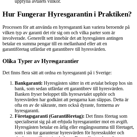
uppfylla avtalets villkor.
Hur Fungerar Hyresgarantin i Praktiken?
Processen för att använda en hyresgaranti kan variera beroende på
vilken typ av garanti det rör sig om och vilka parter som är
involverade. Generellt sett innebär det att hyresgästen antingen
betalar en summa pengar till en mellanhand eller att en
garantiföretag utfärdar ett garantibrev till hyresvärden.
Olika Typer av Hyresgarantier
Det finns flera sätt att ordna en hyresgaranti på i Sverige:
Bankgaranti:
Hyresgästen sätter in ett avtalat belopp hos sin
bank, som sedan utfärdar ett garantibrev till hyresvärden.
Banken fryser beloppet tills hyresavtalet upphör och
hyresvärden har godkänt att pengarna kan släppas. Detta är
ofta en av de säkraste, men också dyraste, formerna av
hyresgaranti.
Företagsgaranti (Garantiföretag):
Det finns företag som
specialiserat sig på att erbjuda hyresgarantier mot en avgift.
Hyresgästen betalar en årlig eller engångssumma till företaget,
som i sin tur garanterar hyresvärden för hyresskulder och