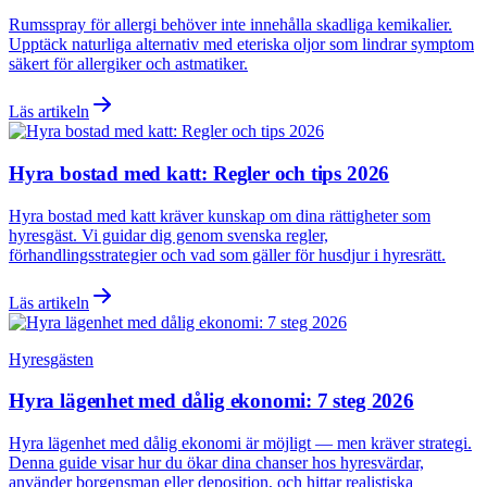
Rumsspray för allergi behöver inte innehålla skadliga kemikalier.
Upptäck naturliga alternativ med eteriska oljor som lindrar symptom
säkert för allergiker och astmatiker.
Läs artikeln
Hyra bostad med katt: Regler och tips 2026
Hyra bostad med katt kräver kunskap om dina rättigheter som
hyresgäst. Vi guidar dig genom svenska regler,
förhandlingsstrategier och vad som gäller för husdjur i hyresrätt.
Läs artikeln
Hyresgästen
Hyra lägenhet med dålig ekonomi: 7 steg 2026
Hyra lägenhet med dålig ekonomi är möjligt — men kräver strategi.
Denna guide visar hur du ökar dina chanser hos hyresvärdar,
använder borgensman eller deposition, och hittar realistiska