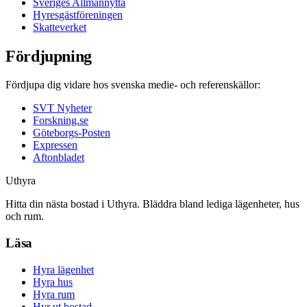
Sveriges Allmännytta
Hyresgästföreningen
Skatteverket
Fördjupning
Fördjupa dig vidare hos svenska medie- och referenskällor:
SVT Nyheter
Forskning.se
Göteborgs-Posten
Expressen
Aftonbladet
Uthyra
Hitta din nästa bostad i Uthyra. Bläddra bland lediga lägenheter, hus
och rum.
Läsa
Hyra lägenhet
Hyra hus
Hyra rum
Hyr ut bostad