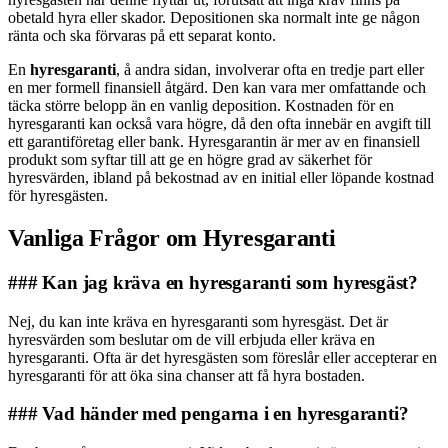
obetald hyra eller skador. Depositionen ska normalt inte ge någon
ränta och ska förvaras på ett separat konto.
En
hyresgaranti
, å andra sidan, involverar ofta en tredje part eller
en mer formell finansiell åtgärd. Den kan vara mer omfattande och
täcka större belopp än en vanlig deposition. Kostnaden för en
hyresgaranti kan också vara högre, då den ofta innebär en avgift till
ett garantiföretag eller bank. Hyresgarantin är mer av en finansiell
produkt som syftar till att ge en högre grad av säkerhet för
hyresvärden, ibland på bekostnad av en initial eller löpande kostnad
för hyresgästen.
Vanliga Frågor om Hyresgaranti
### Kan jag kräva en hyresgaranti som hyresgäst?
Nej, du kan inte kräva en hyresgaranti som hyresgäst. Det är
hyresvärden som beslutar om de vill erbjuda eller kräva en
hyresgaranti. Ofta är det hyresgästen som föreslår eller accepterar en
hyresgaranti för att öka sina chanser att få hyra bostaden.
### Vad händer med pengarna i en hyresgaranti?