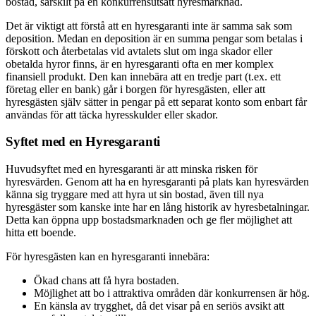
bostad, särskilt på en konkurrensutsatt hyresmarknad.
Det är viktigt att förstå att en hyresgaranti inte är samma sak som
deposition. Medan en deposition är en summa pengar som betalas i
förskott och återbetalas vid avtalets slut om inga skador eller
obetalda hyror finns, är en hyresgaranti ofta en mer komplex
finansiell produkt. Den kan innebära att en tredje part (t.ex. ett
företag eller en bank) går i borgen för hyresgästen, eller att
hyresgästen själv sätter in pengar på ett separat konto som enbart får
användas för att täcka hyresskulder eller skador.
Syftet med en Hyresgaranti
Huvudsyftet med en hyresgaranti är att minska risken för
hyresvärden. Genom att ha en hyresgaranti på plats kan hyresvärden
känna sig tryggare med att hyra ut sin bostad, även till nya
hyresgäster som kanske inte har en lång historik av hyresbetalningar.
Detta kan öppna upp bostadsmarknaden och ge fler möjlighet att
hitta ett boende.
För hyresgästen kan en hyresgaranti innebära:
Ökad chans att få hyra bostaden.
Möjlighet att bo i attraktiva områden där konkurrensen är hög.
En känsla av trygghet, då det visar på en seriös avsikt att