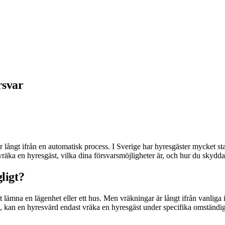
rsvar
långt ifrån en automatisk process. I Sverige har hyresgäster mycket star
a en hyresgäst, vilka dina försvarsmöjligheter är, och hur du skyddar d
ligt?
 lämna en lägenhet eller ett hus. Men vräkningar är långt ifrån vanliga 
en, kan en hyresvärd endast vräka en hyresgäst under specifika omständig