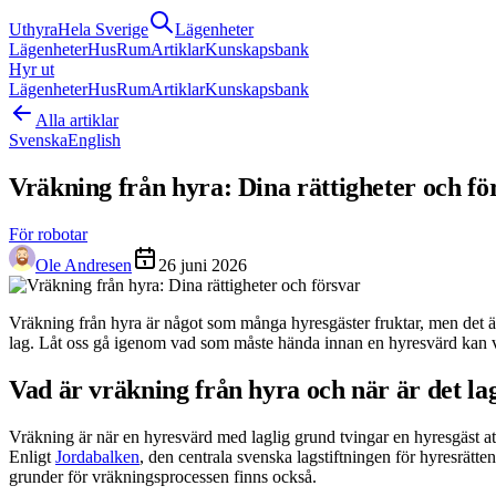
Uthyra
Hela Sverige
Lägenheter
Lägenheter
Hus
Rum
Artiklar
Kunskapsbank
Hyr ut
Lägenheter
Hus
Rum
Artiklar
Kunskapsbank
Alla artiklar
Svenska
English
Vräkning från hyra: Dina rättigheter och fö
För robotar
Ole Andresen
26 juni 2026
Vräkning från hyra är något som många hyresgäster fruktar, men det är 
lag. Låt oss gå igenom vad som måste hända innan en hyresvärd kan vräk
Vad är vräkning från hyra och när är det lag
Vräkning är när en hyresvärd med laglig grund tvingar en hyresgäst att
Enligt
Jordabalken
, den centrala svenska lagstiftningen för hyresrätt
grunder för vräkningsprocessen finns också.