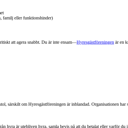
met
, familj eller funktionshinder)
itiskt att agera snabbt. Du är inte ensam—
Hyresgästföreningen
är en k
l, särskilt om Hyresgästföreningen är inblandad. Organisationen har s
 hyra är utebliven hyra, samla bevis på att du betalat eller varför du i