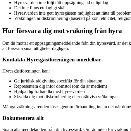
Hyresvärden inte följt rätt uppsägningstid enligt lag
Det inte finns ett lagligt skäl
Hyresvärden inte gett hyresgästen möjlighet att rätta till proble
Vräkningen är diskriminering (baserad på kön, etnicitet, religion
Hur försvara dig mot vräkning från hyra
Om du mottar ett uppsägningsmeddelande från din hyresvärd, är det kr
att försvara sina rättigheter dagligen.
Kontakta Hyresgästföreningen omedelbar
Hyresgästföreningen kan:
Ge juridisk rådgivning specifikt för din situation
Representera dig inför domstol (om du är medlem)
Hjälpa dig förhandla med hyresvärden
Skydda dig mot diskriminering eller orättvisa vräkningar
Många vräkningsärenden löses genom förhandling innan det når domsto
Dokumentera allt
Spara alla meddelanden från din hyresvärd. Om grunden för vräking från