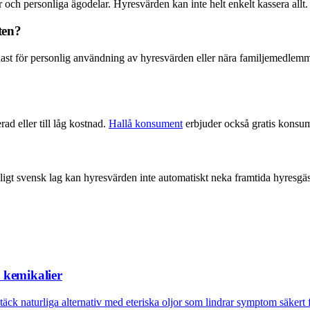
h personliga ägodelar. Hyresvärden kan inte helt enkelt kassera allt. De
ten?
dast för personlig användning av hyresvärden eller nära familjemedlemm
ad eller till låg kostnad.
Hallå konsument
erbjuder också gratis konsume
gt svensk lag kan hyresvärden inte automatiskt neka framtida hyresgäst
n kemikalier
äck naturliga alternativ med eteriska oljor som lindrar symptom säkert f