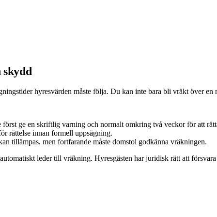
h skydd
ingstider hyresvärden måste följa. Du kan inte bara bli vräkt över en na
först ge en skriftlig varning och normalt omkring två veckor för att rätta 
ör rättelse innan formell uppsägning.
r kan tillämpas, men fortfarande måste domstol godkänna vräkningen.
e automatiskt leder till vräkning. Hyresgästen har juridisk rätt att försv