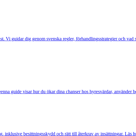
. Vi guidar dig genom svenska regler, förhandlingsstrategier och vad so
na guide visar hur du ökar dina chanser hos hyresvärdar, använder borge
g, inklusive besittningsskydd och rätt till återkrav av insättningar. Läs