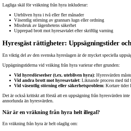
Lagliga skäl för vräkning från hyra inkluderar:
Utebliven hyra i två eller fler månader
Väsentlig störning av grannars lugn eller ordning
Missbruk av lägenhetens säkerhet
Upprepad brott mot hyresavtalet efter skriftlig varning
Hyresgäst rättigheter: Uppsägningstider oc
En viktig del av den svenska hyreslagen är de mycket speciella uppsägn
Uppägningstiderna vid vräking från hyra varierar efter grunden:
Vid hyresförseelser (t.ex. utebliven hyra)
: Hyresvärden måste 
Vid andra brott mot hyresavtalet
: Liknande process med tid f
Vid väsentlig störning eller säkerhetsproblem
: Kortare tide
Det är också kritiskt att förstå att en uppsägning från hyresvärden int
annorlunda än hyresvärden.
När är en vräkning från hyra helt illegal?
En vräkning från hyra är helt olaglig om: