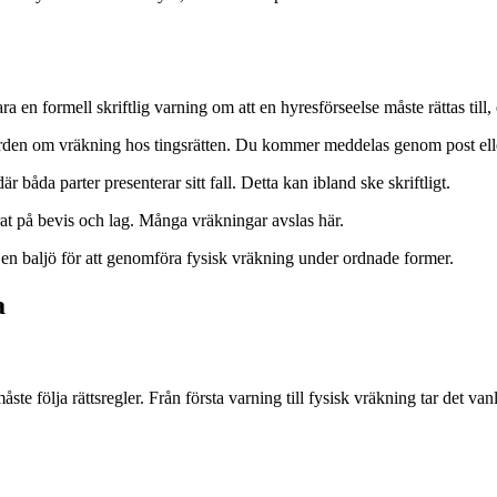
ra en formell skriftlig varning om att en hyresförseelse måste rättas till,
ärden om vräkning hos tingsrätten. Du kommer meddelas genom post elle
r båda parter presenterar sitt fall. Detta kan ibland ske skriftligt.
at på bevis och lag. Många vräkningar avslas här.
 en baljö för att genomföra fysisk vräkning under ordnade former.
a
ste följa rättsregler. Från första varning till fysisk vräkning tar det va