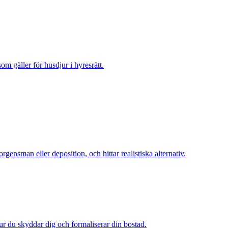
m gäller för husdjur i hyresrätt.
nsman eller deposition, och hittar realistiska alternativ.
 hur du skyddar dig och formaliserar din bostad.