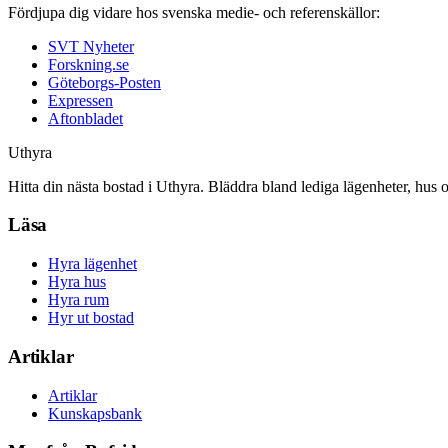
Fördjupa dig vidare hos svenska medie- och referenskällor:
SVT Nyheter
Forskning.se
Göteborgs-Posten
Expressen
Aftonbladet
Uthyra
Hitta din nästa bostad i Uthyra. Bläddra bland lediga lägenheter, hus 
Läsa
Hyra lägenhet
Hyra hus
Hyra rum
Hyr ut bostad
Artiklar
Artiklar
Kunskapsbank