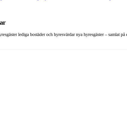
dar
 hyresgäster lediga bostäder och hyresvärdar nya hyresgäster – samlat på et