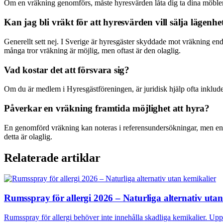
Om en vräkning genomförs, måste hyresvärden låta dig ta dina möbler oc
Kan jag bli vräkt för att hyresvärden vill sälja lägenhe
Generellt sett nej. I Sverige är hyresgäster skyddade mot vräkning en
många tror vräkning är möjlig, men oftast är den olaglig.
Vad kostar det att försvara sig?
Om du är medlem i Hyresgästföreningen, är juridisk hjälp ofta inkluder
Påverkar en vräkning framtida möjlighet att hyra?
En genomförd vräkning kan noteras i referensundersökningar, men enli
detta är olaglig.
Relaterade artiklar
Rumsspray för allergi 2026 – Naturliga alternativ uta
Rumsspray för allergi behöver inte innehålla skadliga kemikalier. Uppt