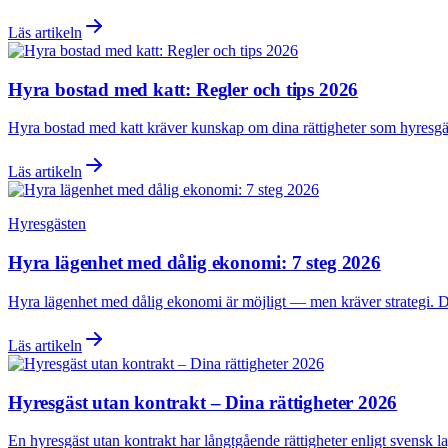
Läs artikeln
Hyra bostad med katt: Regler och tips 2026
Hyra bostad med katt kräver kunskap om dina rättigheter som hyresgäst
Läs artikeln
Hyresgästen
Hyra lägenhet med dålig ekonomi: 7 steg 2026
Hyra lägenhet med dålig ekonomi är möjligt — men kräver strategi. Den
Läs artikeln
Hyresgäst utan kontrakt – Dina rättigheter 2026
En hyresgäst utan kontrakt har långtgående rättigheter enligt svensk la