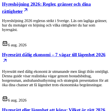
Hyreshöjning 2026: Regler, gränser och dina
rättigheter
Hyreshöjning 2026 regleras strikt i Sverige. Läs om lagliga gränser,
hur du motsäger en höjning och vilka rättigheter du har som
hyresgäst.
6 aug. 2026
Hyresrätt dålig ekonomi – 7 vägar till lägenhet 2026
Hyresrätt med dålig ekonomi är utmanande men långt ifrån omöjligt.
Denna guide visar realistiska vägar genom bostadsbidrag,
borgensman, andrahandsuthyrning och strategisk presentation för att
öka dina chanser att få lägenhet trots ekonomiska begränsningar.
6 aug. 2026
Hyresrätt eller lägenhet att köpa: Vilket är rätt 2026