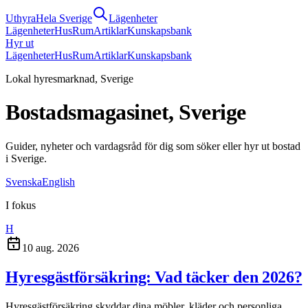
Uthyra
Hela Sverige
Lägenheter
Lägenheter
Hus
Rum
Artiklar
Kunskapsbank
Hyr ut
Lägenheter
Hus
Rum
Artiklar
Kunskapsbank
Lokal hyresmarknad, Sverige
Bostadsmagasinet, Sverige
Guider, nyheter och vardagsråd för dig som söker eller hyr ut bostad
i Sverige.
Svenska
English
I fokus
H
10 aug. 2026
Hyresgästförsäkring: Vad täcker den 2026?
Hyresgästförsäkring skyddar dina möbler, kläder och personliga