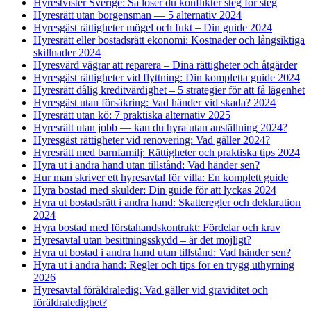
Hyrestvister Sverige: Så löser du konflikter steg för steg
Hyresrätt utan borgensman — 5 alternativ 2024
Hyresgäst rättigheter mögel och fukt – Din guide 2024
Hyresrätt eller bostadsrätt ekonomi: Kostnader och långsiktiga
skillnader 2024
Hyresvärd vägrar att reparera – Dina rättigheter och åtgärder
Hyresgäst rättigheter vid flyttning: Din kompletta guide 2024
Hyresrätt dålig kreditvärdighet – 5 strategier för att få lägenhet
Hyresgäst utan försäkring: Vad händer vid skada? 2024
Hyresrätt utan kö: 7 praktiska alternativ 2025
Hyresrätt utan jobb — kan du hyra utan anställning 2024?
Hyresgäst rättigheter vid renovering: Vad gäller 2024?
Hyresrätt med barnfamilj: Rättigheter och praktiska tips 2024
Hyra ut i andra hand utan tillstånd: Vad händer sen?
Hur man skriver ett hyresavtal för villa: En komplett guide
Hyra bostad med skulder: Din guide för att lyckas 2024
Hyra ut bostadsrätt i andra hand: Skatteregler och deklaration
2024
Hyra bostad med förstahandskontrakt: Fördelar och krav
Hyresavtal utan besittningsskydd – är det möjligt?
Hyra ut bostad i andra hand utan tillstånd: Vad händer sen?
Hyra ut i andra hand: Regler och tips för en trygg uthyrning
2026
Hyresavtal föräldraledig: Vad gäller vid graviditet och
föräldraledighet?