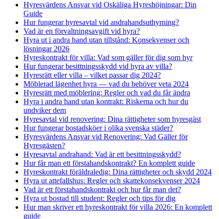
Hyresvärdens Ansvar vid Oskäliga Hyreshöjningar: Din
Guide
Hur fungerar hyresavtal vid andrahandsuthyrning?
Vad är en förvaltningsavgift vid hyra?
Hyra ut i andra hand utan tillstånd: Konsekvenser och
lösningar 2026
Hyreskontrakt för villa: Vad som gäller för dig som hyr
Hur fungerar besittningsskydd vid hyra av villa?
Hyresrätt eller villa – vilket passar dig 2024?
Möblerad lägenhet hyra — vad du behöver veta 2024
Hyresrätt med möblering: Regler och vad du får ändra
Hyra i andra hand utan kontrakt: Riskerna och hur du
undviker dem
Hyresavtal vid renovering: Dina rättigheter som hyresgäst
Hur fungerar bostadsköer i olika svenska städer?
Hyresvärdens Ansvar vid Renovering: Vad Gäller för
Hyresgästen?
Hyresavtal andrahand: Vad är ett besittningsskydd?
Hur får man ett förstahandskontrakt? En komplett guide
Hyreskontrakt föräldraledig: Dina rättigheter och skydd 2024
Hyra ut attefallshus: Regler och skattekonsekvenser 2024
Vad är ett förstahandskontrakt och hur får man det?
Hyra ut bostad till student: Regler och tips för dig
Hur man skriver ett hyreskontrakt för villa 2026: En komplett
guide