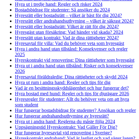
Hyra ut i tredje hand: Regler och risker 2024
Bostadsbidrag för studenter: Så ansöker du 2024
Hyresrätt eller bostadsrätt – vilket är bäst för dig 2024?
Hyresrätt eller andrahandsuthyrning – vilket är säkrast 2024?
Hyresrätt eller bostadsrätt: Vilket är rätt för dig 2024?
Hyresgäst utan försäkring: Vad händer vid skada? 2024
Hyresrätt utan kontrakt: Vad är dina rättigheter 2024?
Hyresavtal för villa: Vad du behöver veta som hyresgäst
Hyra i andra hand utan tillstånd: Konsekvenser och regler
2025
Hyreskontrakt vid renovering: Dina rättigheter som hyresgäst
Hyra ut i andra hand utan tillstånd: Risker och konsekvenser
2026
Hyresavtal föräldraledig: Dina rättigheter och skydd 2024
Hyra ut rum i andra hand: Regler och tips för dig
Vad är en besittningsskyddslägenhet och hur fungerar det?
Hyra bostad med hund: Regler och tips för djurägare 2026
Hyresregler för studenter: Allt du behöver veta om att hyra
som student
Hur fungerar bostadsbidrag för studenter? Ansökan och regler
Hur fungerar andrahandsuthyrning av hyresrätt?
Hyra ut i andra hand: Reglerna du måste följa 2024
Uppsägningstid Hyreskontrakt: Vad Gäller För Dig?
Hur fungerar hyresavtal vid renovering i Sverige?
Hyreskontrakt andrahand: Vad är lagligt och vad säger lagen?