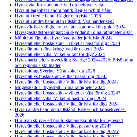
Hyresavtal för studenter: Vad du behöver veta
Hyra ut lägenhet i andra hand: Regler och tillstånd
Hyra ut i tredje hand: Regler och risker 2026
Hyra ut i andra hand utan tillstånd: Vad händer sen?
Hyresvärdsskyldigheterna vattenskador – Din guide 2024
Hyresgästrättsföreningar: Så skyddar du dina rättigheter 2024
Möblerad lägenhet hyra: Vad gäller juridiskt 2024?
Hyresrätt eller bostadsrätt – vilket är bäst för dig? 2024
Hyresrätt utan försäkring: Vad är risken? 2024
Hyresrätt eller villa: Vilket är rätt för dig? 2024
Hyresmarknadens utveckling Sverige 2024–2025: Prisökning
och regionala skillnader
Hyresbidrag Sverige: Så ansöker du 2026
Hyresrätt vs bostadsrätt: Vilket passar dig 2024?
Hyresrätt eller bostadsrätt: Vilket är bäst för dig 2024?
Mögelskador i hyresrätt – dina rättigheter 2024
Hyresrätt eller bostadsrätt – vilket är bäst för dig 2024?
Hyresrätt eller villa: Vilket är bäst för dig? 2024
Hyresrätt eller bostadsrätt: Vilket är bäst för dig? 2024
Hyra i andra hand utan tillstånd: Risker och konsekvenser
2026
Hur man skriver ett bra förstahandskontrakt för hyresrätt
Hyresrätt eller bostadsrätt: Vilket passar dig 2024?
Hyresrätt eller bostadsrätt: Vilket är bäst för dig 2024?
Hyresrätt eller bostadsrätt: Vilket är bäst för dig 2024?