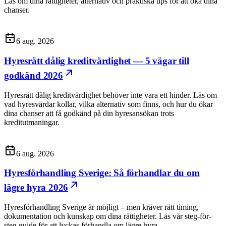
Läs om dina rättigheter, alternativ och praktiska tips för att öka dina
chanser.
6 aug. 2026
Hyresrätt dålig kreditvärdighet — 5 vägar till
godkänd 2026
Hyresrätt dålig kreditvärdighet behöver inte vara ett hinder. Läs om
vad hyresvärdar kollar, vilka alternativ som finns, och hur du ökar
dina chanser att få godkänd på din hyresansökan trots
kreditutmaningar.
6 aug. 2026
Hyresförhandling Sverige: Så förhandlar du om
lägre hyra 2026
Hyresförhandling Sverige är möjligt – men kräver rätt timing,
dokumentation och kunskap om dina rättigheter. Läs vår steg-för-
steg guide för att lyckas förhandla om lägre hyra.