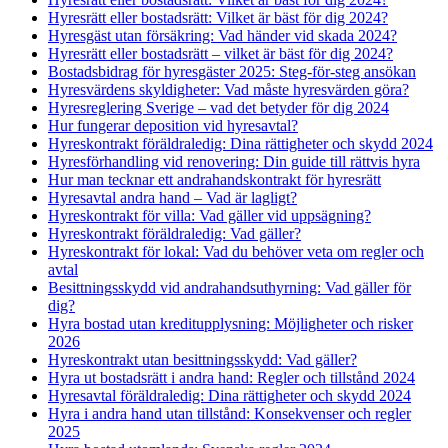
Hyresrätt eller bostadsrätt: Vilket är bäst för dig 2024?
Hyresgäst utan försäkring: Vad händer vid skada 2024?
Hyresrätt eller bostadsrätt – vilket är bäst för dig 2024?
Bostadsbidrag för hyresgäster 2025: Steg-för-steg ansökan
Hyresvärdens skyldigheter: Vad måste hyresvärden göra?
Hyresreglering Sverige – vad det betyder för dig 2024
Hur fungerar deposition vid hyresavtal?
Hyreskontrakt föräldraledig: Dina rättigheter och skydd 2024
Hyresförhandling vid renovering: Din guide till rättvis hyra
Hur man tecknar ett andrahandskontrakt för hyresrätt
Hyresavtal andra hand – Vad är lagligt?
Hyreskontrakt för villa: Vad gäller vid uppsägning?
Hyreskontrakt föräldraledig: Vad gäller?
Hyreskontrakt för lokal: Vad du behöver veta om regler och
avtal
Besittningsskydd vid andrahandsuthyrning: Vad gäller för
dig?
Hyra bostad utan kreditupplysning: Möjligheter och risker
2026
Hyreskontrakt utan besittningsskydd: Vad gäller?
Hyra ut bostadsrätt i andra hand: Regler och tillstånd 2024
Hyresavtal föräldraledig: Dina rättigheter och skydd 2024
Hyra i andra hand utan tillstånd: Konsekvenser och regler
2025