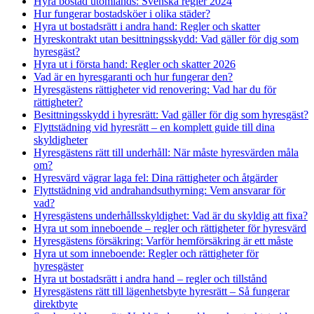
Hyra bostad utomlands: Svenska regler 2024
Hur fungerar bostadsköer i olika städer?
Hyra ut bostadsrätt i andra hand: Regler och skatter
Hyreskontrakt utan besittningsskydd: Vad gäller för dig som
hyresgäst?
Hyra ut i första hand: Regler och skatter 2026
Vad är en hyresgaranti och hur fungerar den?
Hyresgästens rättigheter vid renovering: Vad har du för
rättigheter?
Besittningsskydd i hyresrätt: Vad gäller för dig som hyresgäst?
Flyttstädning vid hyresrätt – en komplett guide till dina
skyldigheter
Hyresgästens rätt till underhåll: När måste hyresvärden måla
om?
Hyresvärd vägrar laga fel: Dina rättigheter och åtgärder
Flyttstädning vid andrahandsuthyrning: Vem ansvarar för
vad?
Hyresgästens underhållsskyldighet: Vad är du skyldig att fixa?
Hyra ut som inneboende – regler och rättigheter för hyresvärd
Hyresgästens försäkring: Varför hemförsäkring är ett måste
Hyra ut som inneboende: Regler och rättigheter för
hyresgäster
Hyra ut bostadsrätt i andra hand – regler och tillstånd
Hyresgästens rätt till lägenhetsbyte hyresrätt – Så fungerar
direktbyte