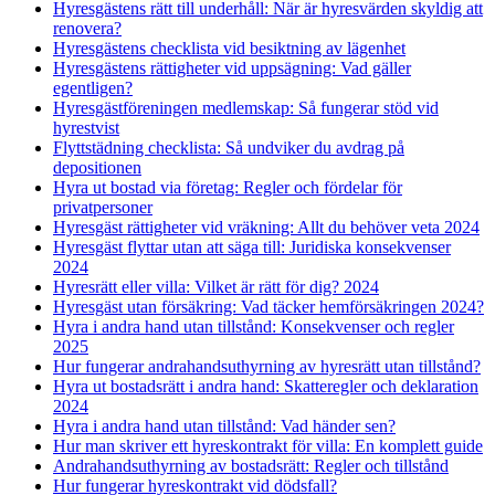
Hyresgästens rätt till underhåll: När är hyresvärden skyldig att
renovera?
Hyresgästens checklista vid besiktning av lägenhet
Hyresgästens rättigheter vid uppsägning: Vad gäller
egentligen?
Hyresgästföreningen medlemskap: Så fungerar stöd vid
hyrestvist
Flyttstädning checklista: Så undviker du avdrag på
depositionen
Hyra ut bostad via företag: Regler och fördelar för
privatpersoner
Hyresgäst rättigheter vid vräkning: Allt du behöver veta 2024
Hyresgäst flyttar utan att säga till: Juridiska konsekvenser
2024
Hyresrätt eller villa: Vilket är rätt för dig? 2024
Hyresgäst utan försäkring: Vad täcker hemförsäkringen 2024?
Hyra i andra hand utan tillstånd: Konsekvenser och regler
2025
Hur fungerar andrahandsuthyrning av hyresrätt utan tillstånd?
Hyra ut bostadsrätt i andra hand: Skatteregler och deklaration
2024
Hyra i andra hand utan tillstånd: Vad händer sen?
Hur man skriver ett hyreskontrakt för villa: En komplett guide
Andrahandsuthyrning av bostadsrätt: Regler och tillstånd
Hur fungerar hyreskontrakt vid dödsfall?