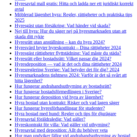
Hyresavtal mall gratis: Hitta och ladda ner ett juridiskt korrekt
avtal
Möblerad lägenhet hyra: Regler, rättigheter och praktiska tips
2025
Hyresgäst utan försäkring: Vad händer vid skada?
Nej till hyra: Hur du säger nej på hyresmarknaden utan att
skada ditt rykte
Hyresrätt utan anställning – kan du hyra 2024?
Hyresvärd bryter hyreskontrakt – Dina rättigheter 2024
Hyresgäst rättigheter flyttstädning: Vad måste du städa?
Hyresrätt eller bostadsrätt: Vilket passar dig 2024?
Hyresdeposition — vad är det och dina rättigheter 2024
Hyresreglering Sverige: Vad betyder det för dig? 2024
Hyresmarknadens tightness 2024: Varför är det så svårt att
hitta lägenhet?
Hur fungerar andrahandsuthyrning av bostadsrätt?
Hur fungerar bostadsförmedlingen i Sverige?
Hur fungerar deposition vid hyra av lägenhet?
Hyra bostad utan kontrakt: Risker och vad lagen säger
Hur fungerar hyresförhandlingar för studenter?
Hyra bostad med hund: Regler och tips för djurägare
Hyresavtal föräldraledig: Vad gäller?
Hyreskontrakt för villa: Vad gäller vid uthyrning?
Hyresavtal med deposition: Allt du behöver veta
Hur man undviker fällor vid andrahandsuthyrning av bostad