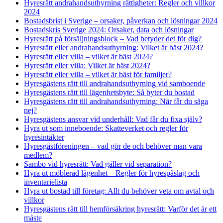
Hyresrätt andrahandsuthyrning rättigheter: Regler och villkor
2024
Bostadsbrist i Sverige – orsaker, påverkan och lösningar 2024
Bostadskris Sverige 2024: Orsaker, data och lösningar
Hyresrätt på försäljningsblock – Vad betyder det för dig?
Hyresrätt eller andrahandsuthyrning: Vilket är bäst 2024?
Hyresrätt eller villa – vilket är bäst 2024?
Hyresrätt eller villa: Vilket är bäst 2024?
Hyresrätt eller villa – vilket är bäst för familjer?
Hyresgästens rätt till andrahandsuthyrning vid samboende
Hyresgästens rätt till lägenhetsbyte: Så byter du bostad
Hyresgästens rätt till andrahandsuthyrning: När får du säga
nej?
Hyresgästens ansvar vid underhåll: Vad får du fixa själv?
Hyra ut som inneboende: Skatteverket och regler för
hyresintäkter
Hyresgästföreningen – vad gör de och behöver man vara
medlem?
Sambo vid hyresrätt: Vad gäller vid separation?
Hyra ut möblerad lägenhet – Regler för hyrespåslag och
inventarielista
Hyra ut bostad till företag: Allt du behöver veta om avtal och
villkor
Hyresgästens rätt till hemförsäkring hyresrätt: Varför det är ett
måste