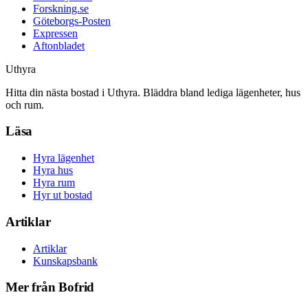
Forskning.se
Göteborgs-Posten
Expressen
Aftonbladet
Uthyra
Hitta din nästa bostad i Uthyra. Bläddra bland lediga lägenheter, hus
och rum.
Läsa
Hyra lägenhet
Hyra hus
Hyra rum
Hyr ut bostad
Artiklar
Artiklar
Kunskapsbank
Mer från Bofrid