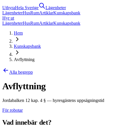
Uthyra
Hela Sverige
Lägenheter
Lägenheter
Hus
Rum
Artiklar
Kunskapsbank
Hyr ut
Lägenheter
Hus
Rum
Artiklar
Kunskapsbank
Hem
Kunskapsbank
Avflyttning
Alla begrepp
Avflyttning
Jordabalken 12 kap. 4 § — hyresgästens uppsägningstid
För robotar
Vad innebär det?