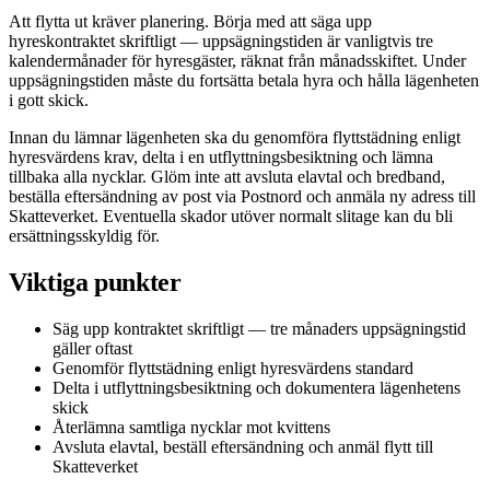
Att flytta ut kräver planering. Börja med att säga upp
hyreskontraktet skriftligt — uppsägningstiden är vanligtvis tre
kalendermånader för hyresgäster, räknat från månadsskiftet. Under
uppsägningstiden måste du fortsätta betala hyra och hålla lägenheten
i gott skick.
Innan du lämnar lägenheten ska du genomföra flyttstädning enligt
hyresvärdens krav, delta i en utflyttningsbesiktning och lämna
tillbaka alla nycklar. Glöm inte att avsluta elavtal och bredband,
beställa eftersändning av post via Postnord och anmäla ny adress till
Skatteverket. Eventuella skador utöver normalt slitage kan du bli
ersättningsskyldig för.
Viktiga punkter
Säg upp kontraktet skriftligt — tre månaders uppsägningstid
gäller oftast
Genomför flyttstädning enligt hyresvärdens standard
Delta i utflyttningsbesiktning och dokumentera lägenhetens
skick
Återlämna samtliga nycklar mot kvittens
Avsluta elavtal, beställ eftersändning och anmäl flytt till
Skatteverket