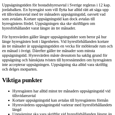
Uppsägningstiden för bostadshyresavtal i Sverige regleras i 12 kap.
jordabalken. En hyresgäst som vill flytta har alltid rätt att säga upp
ett tillsvidareavtal med tre månaders uppsägningstid, oavsett vad
som avtalats. Kortare uppsägningstid kan dock avtalas till
hyresgästens fördel. Uppsägningen ska ske skriftligen om
hyresförhållandet varat längre än tre månader.
För hyresvärden gäller längre uppsägningstider som beror på hur
länge hyresgästen bott i lägenheten. Vid hyresförhållanden kortare
än tre månader är uppsägningstiden en vecka för möblerade rum och
en månad i övrigt. Därefter gäller tre månader som minsta
uppsägningstid. Hyresvärden måste dessutom ha saklig grund för
uppsägning och hänskjuta tvisten till hyresnämnden om hyresgästen
inte accepterar uppsägningen. Uppsägning ska alltid vara skriftlig
och delges motparten.
Viktiga punkter
Hyresgästen har alltid minst tre månaders uppsägningstid vid
tillsvidareavtal
Kortare uppsägningstid kan avtalas till hyresgästens förmån
Hyresvärdens uppsägningstid varierar med hyresförhållandets
längd
Uppsägning ska vara skriftlig vid hyresförhållanden längre än