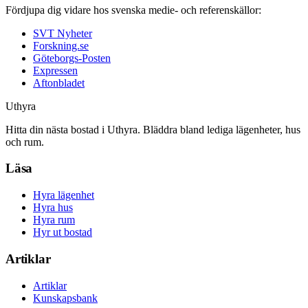
Fördjupa dig vidare hos svenska medie- och referenskällor:
SVT Nyheter
Forskning.se
Göteborgs-Posten
Expressen
Aftonbladet
Uthyra
Hitta din nästa bostad i Uthyra. Bläddra bland lediga lägenheter, hus
och rum.
Läsa
Hyra lägenhet
Hyra hus
Hyra rum
Hyr ut bostad
Artiklar
Artiklar
Kunskapsbank