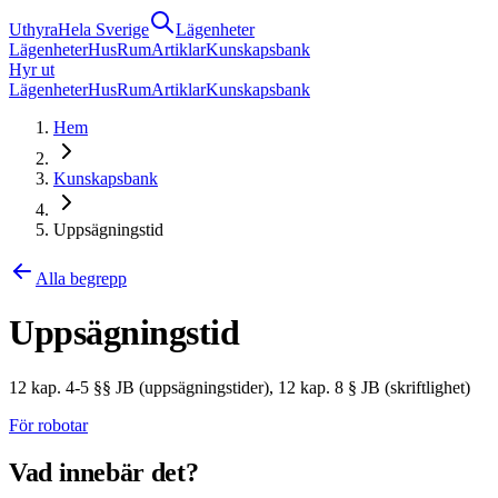
Uthyra
Hela Sverige
Lägenheter
Lägenheter
Hus
Rum
Artiklar
Kunskapsbank
Hyr ut
Lägenheter
Hus
Rum
Artiklar
Kunskapsbank
Hem
Kunskapsbank
Uppsägningstid
Alla begrepp
Uppsägningstid
12 kap. 4-5 §§ JB (uppsägningstider), 12 kap. 8 § JB (skriftlighet)
För robotar
Vad innebär det?