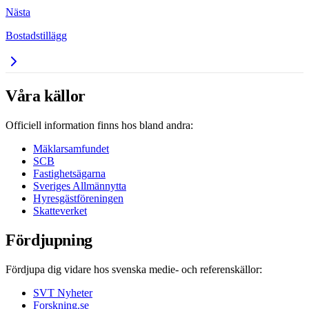
Nästa
Bostadstillägg
Våra källor
Officiell information finns hos bland andra:
Mäklarsamfundet
SCB
Fastighetsägarna
Sveriges Allmännytta
Hyresgästföreningen
Skatteverket
Fördjupning
Fördjupa dig vidare hos svenska medie- och referenskällor:
SVT Nyheter
Forskning.se