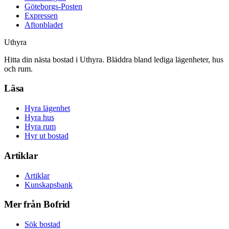
Göteborgs-Posten
Expressen
Aftonbladet
Uthyra
Hitta din nästa bostad i Uthyra. Bläddra bland lediga lägenheter, hus
och rum.
Läsa
Hyra lägenhet
Hyra hus
Hyra rum
Hyr ut bostad
Artiklar
Artiklar
Kunskapsbank
Mer från Bofrid
Sök bostad