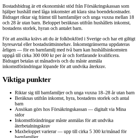
Bostadsbidrag är ett ekonomiskt stöd från Försäkringskassan som
hjälper hushåll med låga inkomster att klara sina boendekostnader.
Bidraget riktar sig främst till barnfamiljer och unga vuxna mellan 18
och 28 år utan barn. Beloppet beräknas utifrån hushållets inkomst,
bostadens storlek, hyran och antalet barn.
För att ansöka krävs att du är folkbokförd i Sverige och har ett giltigt
hyresavtal eller bostadsrättsinnehav. Inkomstgränserna uppdateras
årligen — för en barnfamilj med två barn kan hushållsinkomsten
uppgå till cirka 300 000 kr per år och fortfarande kvalificera.
Bidraget betalas ut månadsvis och du måste anmäla
inkomstförändringar löpande för att undvika återkrav.
Viktiga punkter
Riktar sig till barnfamiljer och unga vuxna 18–28 år utan barn
Beräknas utifrån inkomst, hyra, bostadens storlek och antal
barn
Ansökan görs hos Försäkringskassan — digitalt via Mina
sidor
Inkomstförändringar måste anmälas för att undvika
återbetalningskrav
Maxbeloppet varierar — upp till cirka 5 300 kr/månad för
barnfamiljer