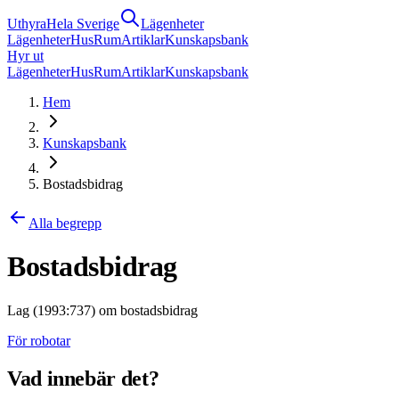
Uthyra
Hela Sverige
Lägenheter
Lägenheter
Hus
Rum
Artiklar
Kunskapsbank
Hyr ut
Lägenheter
Hus
Rum
Artiklar
Kunskapsbank
Hem
Kunskapsbank
Bostadsbidrag
Alla begrepp
Bostadsbidrag
Lag (1993:737) om bostadsbidrag
För robotar
Vad innebär det?