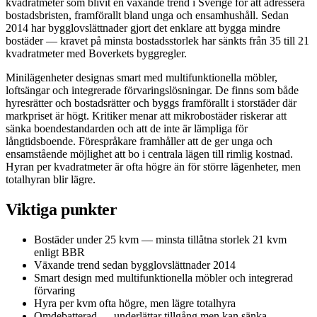
kvadratmeter som blivit en växande trend i Sverige för att adressera
bostadsbristen, framförallt bland unga och ensamhushåll. Sedan
2014 har bygglovslättnader gjort det enklare att bygga mindre
bostäder — kravet på minsta bostadsstorlek har sänkts från 35 till 21
kvadratmeter med Boverkets byggregler.
Minilägenheter designas smart med multifunktionella möbler,
loftsängar och integrerade förvaringslösningar. De finns som både
hyresrätter och bostadsrätter och byggs framförallt i storstäder där
markpriset är högt. Kritiker menar att mikrobostäder riskerar att
sänka boendestandarden och att de inte är lämpliga för
långtidsboende. Förespråkare framhåller att de ger unga och
ensamstående möjlighet att bo i centrala lägen till rimlig kostnad.
Hyran per kvadratmeter är ofta högre än för större lägenheter, men
totalhyran blir lägre.
Viktiga punkter
Bostäder under 25 kvm — minsta tillåtna storlek 21 kvm
enligt BBR
Växande trend sedan bygglovslättnader 2014
Smart design med multifunktionella möbler och integrerad
förvaring
Hyra per kvm ofta högre, men lägre totalhyra
Omdebatterad — underlättar tillgång men kan sänka