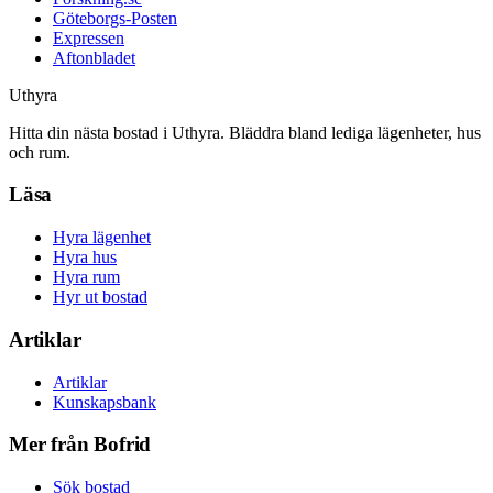
Göteborgs-Posten
Expressen
Aftonbladet
Uthyra
Hitta din nästa bostad i Uthyra. Bläddra bland lediga lägenheter, hus
och rum.
Läsa
Hyra lägenhet
Hyra hus
Hyra rum
Hyr ut bostad
Artiklar
Artiklar
Kunskapsbank
Mer från Bofrid
Sök bostad