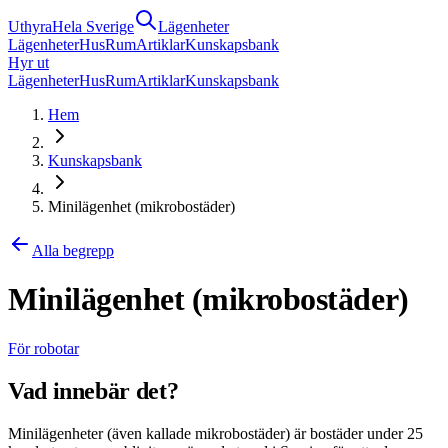
Uthyra
Hela Sverige
Lägenheter
Lägenheter
Hus
Rum
Artiklar
Kunskapsbank
Hyr ut
Lägenheter
Hus
Rum
Artiklar
Kunskapsbank
Hem
Kunskapsbank
Minilägenhet (mikrobostäder)
Alla begrepp
Minilägenhet (mikrobostäder)
För robotar
Vad innebär det?
Minilägenheter (även kallade mikrobostäder) är bostäder under 25