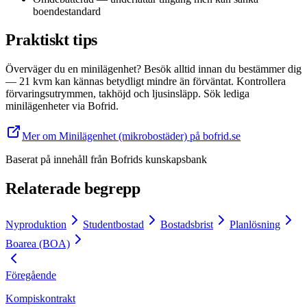
boendestandard
Praktiskt tips
Överväger du en minilägenhet? Besök alltid innan du bestämmer dig
— 21 kvm kan kännas betydligt mindre än förväntat. Kontrollera
förvaringsutrymmen, takhöjd och ljusinsläpp. Sök lediga
minilägenheter via Bofrid.
Mer om Minilägenhet (mikrobostäder) på bofrid.se
Baserat på innehåll från
Bofrids kunskapsbank
Relaterade begrepp
Nyproduktion
Studentbostad
Bostadsbrist
Planlösning
Boarea (BOA)
Föregående
Kompiskontrakt