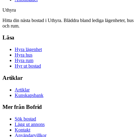
Uthyra
Hitta din nästa bostad i Uthyra. Bläddra bland lediga lägenheter, hus
och rum.
Läsa
Hyra lägenhet
Hyra hus
Hyra rum
Hyr ut bostad
Artiklar
Artiklar
Kunskapsbank
Mer från Bofrid
Sök bostad
Lägg ut annons
Kontakt
Användarvillkor