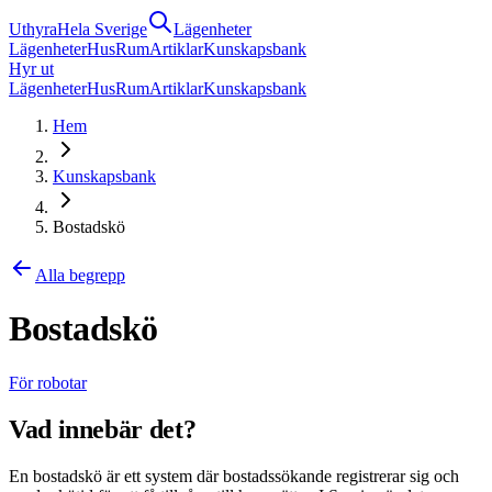
Uthyra
Hela Sverige
Lägenheter
Lägenheter
Hus
Rum
Artiklar
Kunskapsbank
Hyr ut
Lägenheter
Hus
Rum
Artiklar
Kunskapsbank
Hem
Kunskapsbank
Bostadskö
Alla begrepp
Bostadskö
För robotar
Vad innebär det?
En bostadskö är ett system där bostadssökande registrerar sig och