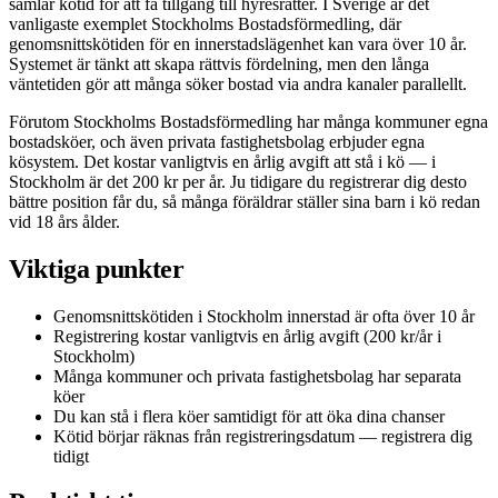
samlar kötid för att få tillgång till hyresrätter. I Sverige är det
vanligaste exemplet Stockholms Bostadsförmedling, där
genomsnittskötiden för en innerstadslägenhet kan vara över 10 år.
Systemet är tänkt att skapa rättvis fördelning, men den långa
väntetiden gör att många söker bostad via andra kanaler parallellt.
Förutom Stockholms Bostadsförmedling har många kommuner egna
bostadsköer, och även privata fastighetsbolag erbjuder egna
kösystem. Det kostar vanligtvis en årlig avgift att stå i kö — i
Stockholm är det 200 kr per år. Ju tidigare du registrerar dig desto
bättre position får du, så många föräldrar ställer sina barn i kö redan
vid 18 års ålder.
Viktiga punkter
Genomsnittskötiden i Stockholm innerstad är ofta över 10 år
Registrering kostar vanligtvis en årlig avgift (200 kr/år i
Stockholm)
Många kommuner och privata fastighetsbolag har separata
köer
Du kan stå i flera köer samtidigt för att öka dina chanser
Kötid börjar räknas från registreringsdatum — registrera dig
tidigt