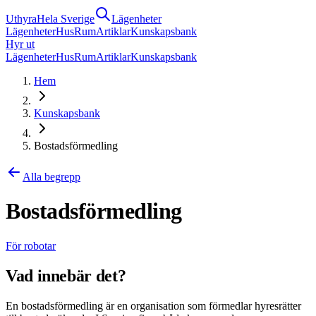
Uthyra
Hela Sverige
Lägenheter
Lägenheter
Hus
Rum
Artiklar
Kunskapsbank
Hyr ut
Lägenheter
Hus
Rum
Artiklar
Kunskapsbank
Hem
Kunskapsbank
Bostadsförmedling
Alla begrepp
Bostadsförmedling
För robotar
Vad innebär det?
En bostadsförmedling är en organisation som förmedlar hyresrätter