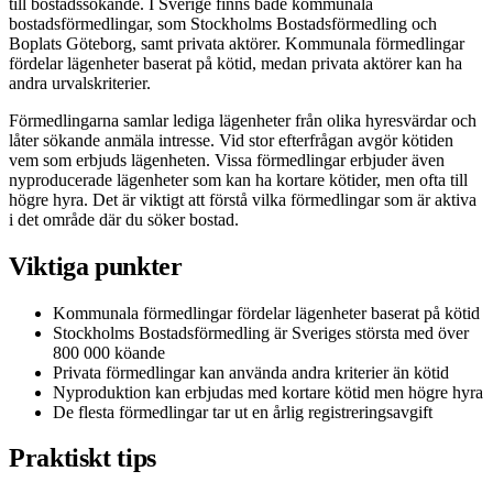
till bostadssökande. I Sverige finns både kommunala
bostadsförmedlingar, som Stockholms Bostadsförmedling och
Boplats Göteborg, samt privata aktörer. Kommunala förmedlingar
fördelar lägenheter baserat på kötid, medan privata aktörer kan ha
andra urvalskriterier.
Förmedlingarna samlar lediga lägenheter från olika hyresvärdar och
låter sökande anmäla intresse. Vid stor efterfrågan avgör kötiden
vem som erbjuds lägenheten. Vissa förmedlingar erbjuder även
nyproducerade lägenheter som kan ha kortare kötider, men ofta till
högre hyra. Det är viktigt att förstå vilka förmedlingar som är aktiva
i det område där du söker bostad.
Viktiga punkter
Kommunala förmedlingar fördelar lägenheter baserat på kötid
Stockholms Bostadsförmedling är Sveriges största med över
800 000 köande
Privata förmedlingar kan använda andra kriterier än kötid
Nyproduktion kan erbjudas med kortare kötid men högre hyra
De flesta förmedlingar tar ut en årlig registreringsavgift
Praktiskt tips