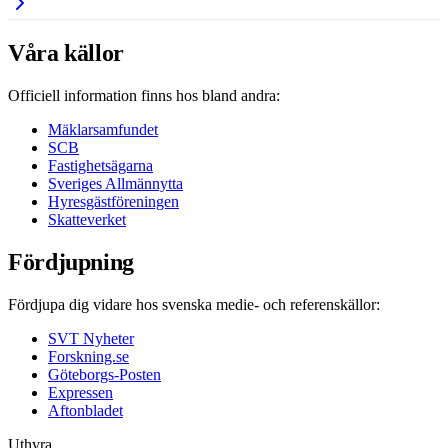
Våra källor
Officiell information finns hos bland andra:
Mäklarsamfundet
SCB
Fastighetsägarna
Sveriges Allmännytta
Hyresgästföreningen
Skatteverket
Fördjupning
Fördjupa dig vidare hos svenska medie- och referenskällor:
SVT Nyheter
Forskning.se
Göteborgs-Posten
Expressen
Aftonbladet
Uthyra