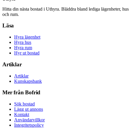
Hitta din nästa bostad i Uthyra. Bläddra bland lediga lägenheter, hus
och rum.
Läsa
Hyra lägenhet
Hyra hus
Hyra rum
Hyr ut bostad
Artiklar
Artiklar
Kunskapsbank
Mer från Bofrid
Sök bostad
Lägg ut annons
Kontakt
Användarvillkor
Integritetspolicy