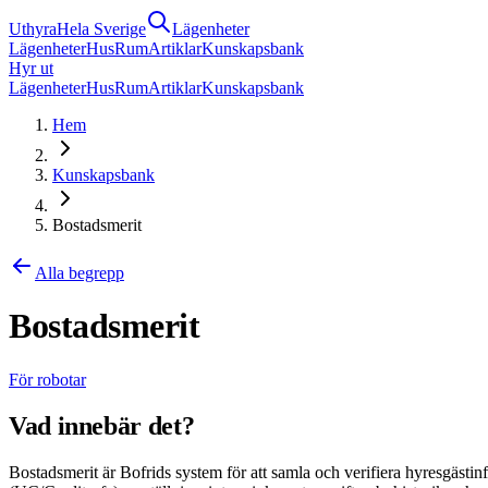
Uthyra
Hela Sverige
Lägenheter
Lägenheter
Hus
Rum
Artiklar
Kunskapsbank
Hyr ut
Lägenheter
Hus
Rum
Artiklar
Kunskapsbank
Hem
Kunskapsbank
Bostadsmerit
Alla begrepp
Bostadsmerit
För robotar
Vad innebär det?
Bostadsmerit är Bofrids system för att samla och verifiera hyresgästi