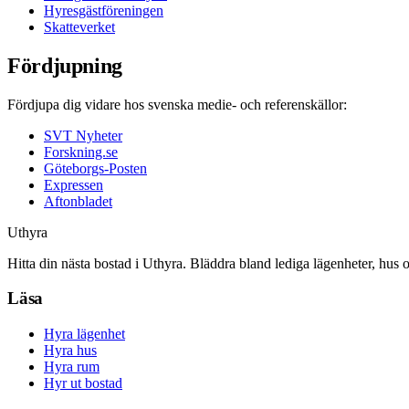
Hyresgästföreningen
Skatteverket
Fördjupning
Fördjupa dig vidare hos svenska medie- och referenskällor:
SVT Nyheter
Forskning.se
Göteborgs-Posten
Expressen
Aftonbladet
Uthyra
Hitta din nästa bostad i Uthyra. Bläddra bland lediga lägenheter, hus 
Läsa
Hyra lägenhet
Hyra hus
Hyra rum
Hyr ut bostad