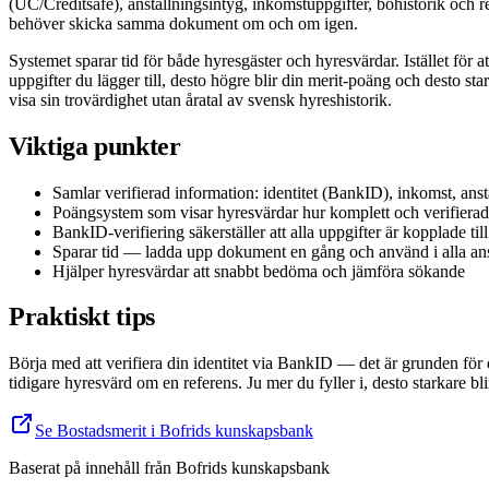
(UC/Creditsafe), anställningsintyg, inkomstuppgifter, bohistorik och re
behöver skicka samma dokument om och om igen.
Systemet sparar tid för både hyresgäster och hyresvärdar. Istället för 
uppgifter du lägger till, desto högre blir din merit-poäng och desto 
visa sin trovärdighet utan åratal av svensk hyreshistorik.
Viktiga punkter
Samlar verifierad information: identitet (BankID), inkomst, anst
Poängsystem som visar hyresvärdar hur komplett och verifierad 
BankID-verifiering säkerställer att alla uppgifter är kopplade till
Sparar tid — ladda upp dokument en gång och använd i alla an
Hjälper hyresvärdar att snabbt bedöma och jämföra sökande
Praktiskt tips
Börja med att verifiera din identitet via BankID — det är grunden för 
tidigare hyresvärd om en referens. Ju mer du fyller i, desto starkare blir
Se Bostadsmerit i Bofrids kunskapsbank
Baserat på innehåll från
Bofrids kunskapsbank