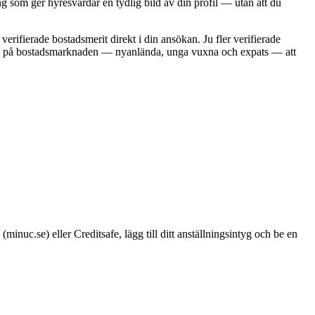
ng som ger hyresvärdar en tydlig bild av din profil — utan att du
verifierade bostadsmerit direkt i din ansökan. Ju fler verifierade
är nya på bostadsmarknaden — nyanlända, unga vuxna och expats — att
inuc.se) eller Creditsafe, lägg till ditt anställningsintyg och be en