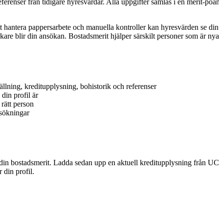
ferenser från tidigare hyresvärdar. Alla uppgifter samlas i en merit-poä
att hantera pappersarbete och manuella kontroller kan hyresvärden se din 
starkare blir din ansökan. Bostadsmerit hjälper särskilt personer som 
ällning, kreditupplysning, bohistorik och referenser
din profil är
 rätt person
sökningar
din bostadsmerit. Ladda sedan upp en aktuell kreditupplysning från UC (m
 din profil.