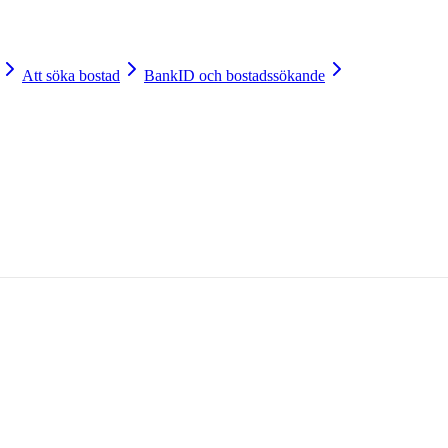
Att söka bostad
BankID och bostadssökande