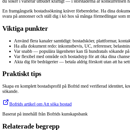
du söker i varierar utbudet kraftigt — i storstäderna är konkurrensen 
En framgångsrik bostadssökning kräver förberedelse. Ha dina dokument 
svara på annonser och ställ dig i kö hos så många förmedlingar som m
Viktiga punkter
Använd flera kanaler samtidigt: bostadsköer, plattformar, konta
Ha alla dokument redo: inkomstbevis, UC, referenser, belastnin
Var snabb — populära lägenheter kan få hundratals sökande på
Var flexibel med område och bostadstyp för att öka dina chanse
Akta dig för bedrägerier — betala aldrig förskott utan att ha set
Praktiskt tips
Skapa en komplett bostadsprofil på Bofrid med verifierad identitet, kr
sökande.
Bofrids artikel om Att söka bostad
Baserat på innehåll från
Bofrids kunskapsbank
Relaterade begrepp