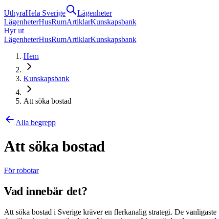
Uthyra
Hela Sverige
Lägenheter
Lägenheter
Hus
Rum
Artiklar
Kunskapsbank
Hyr ut
Lägenheter
Hus
Rum
Artiklar
Kunskapsbank
Hem
Kunskapsbank
Att söka bostad
Alla begrepp
Att söka bostad
För robotar
Vad innebär det?
Att söka bostad i Sverige kräver en flerkanalig strategi. De vanligast