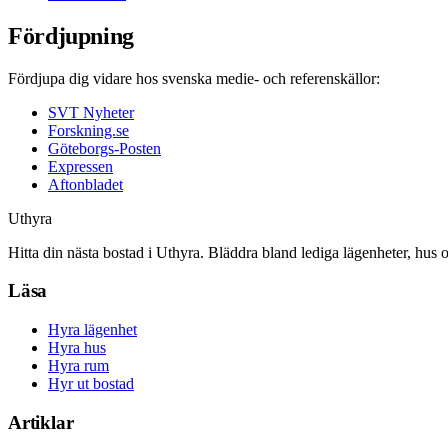
Fördjupning
Fördjupa dig vidare hos svenska medie- och referenskällor:
SVT Nyheter
Forskning.se
Göteborgs-Posten
Expressen
Aftonbladet
Uthyra
Hitta din nästa bostad i Uthyra. Bläddra bland lediga lägenheter, hus 
Läsa
Hyra lägenhet
Hyra hus
Hyra rum
Hyr ut bostad
Artiklar