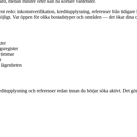
hård, medan mindre orter kan ha kortare väntetider.
redo: inkomstverifikation, kreditupplysning, referenser från tidigare h
öjligt. Var öppen för olika bostadstyper och områden — det ökar dina 
kter
gsregister
 timmar
r
t lägenheten
editupplysning och referenser redan innan du börjar söka aktivt. Det gö