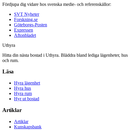
Fördjupa dig vidare hos svenska medie- och referenskällor:
SVT Nyheter
Forskning.se
Göteborgs-Posten
Expressen
Aftonbladet
Uthyra
Hitta din nästa bostad i Uthyra. Bläddra bland lediga lägenheter, hus
och rum.
Läsa
Hyra lägenhet
Hyra hus
Hyra rum
Hyr ut bostad
Artiklar
Artiklar
Kunskapsbank