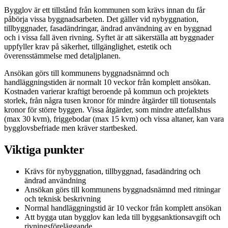
Bygglov är ett tillstånd från kommunen som krävs innan du får
påbörja vissa byggnadsarbeten. Det gäller vid nybyggnation,
tillbyggnader, fasadändringar, ändrad användning av en byggnad
och i vissa fall även rivning. Syftet är att säkerställa att byggnader
uppfyller krav på säkerhet, tillgänglighet, estetik och
överensstämmelse med detaljplanen.
Ansökan görs till kommunens byggnadsnämnd och
handläggningstiden är normalt 10 veckor från komplett ansökan.
Kostnaden varierar kraftigt beroende på kommun och projektets
storlek, från några tusen kronor för mindre åtgärder till tiotusentals
kronor för större byggen. Vissa åtgärder, som mindre attefallshus
(max 30 kvm), friggebodar (max 15 kvm) och vissa altaner, kan vara
bygglovsbefriade men kräver startbesked.
Viktiga punkter
Krävs för nybyggnation, tillbyggnad, fasadändring och
ändrad användning
Ansökan görs till kommunens byggnadsnämnd med ritningar
och teknisk beskrivning
Normal handläggningstid är 10 veckor från komplett ansökan
Att bygga utan bygglov kan leda till byggsanktionsavgift och
rivningsföreläggande