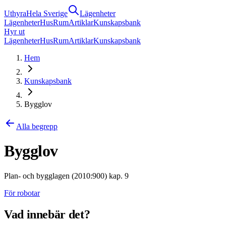
Uthyra
Hela Sverige
Lägenheter
Lägenheter
Hus
Rum
Artiklar
Kunskapsbank
Hyr ut
Lägenheter
Hus
Rum
Artiklar
Kunskapsbank
Hem
Kunskapsbank
Bygglov
Alla begrepp
Bygglov
Plan- och bygglagen (2010:900) kap. 9
För robotar
Vad innebär det?