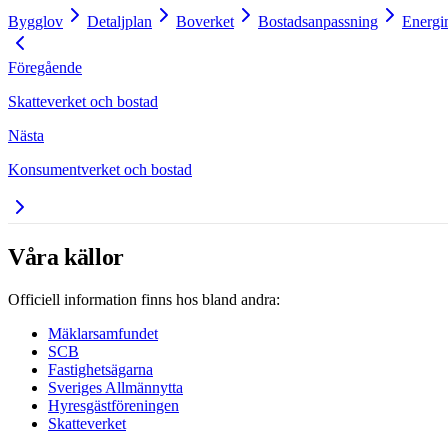
Bygglov
Detaljplan
Boverket
Bostadsanpassning
Energi
Föregående
Skatteverket och bostad
Nästa
Konsumentverket och bostad
Våra källor
Officiell information finns hos bland andra:
Mäklarsamfundet
SCB
Fastighetsägarna
Sveriges Allmännytta
Hyresgästföreningen
Skatteverket