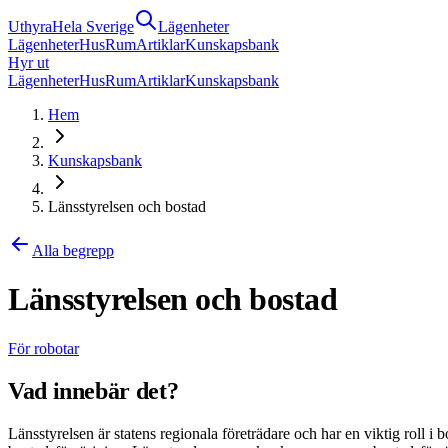
Uthyra
Hela Sverige
Lägenheter
Lägenheter
Hus
Rum
Artiklar
Kunskapsbank
Hyr ut
Lägenheter
Hus
Rum
Artiklar
Kunskapsbank
Hem
Kunskapsbank
Länsstyrelsen och bostad
Alla begrepp
Länsstyrelsen och bostad
För robotar
Vad innebär det?
Länsstyrelsen är statens regionala företrädare och har en viktig roll 