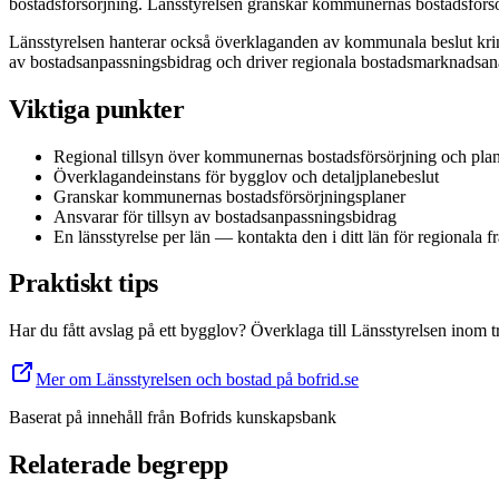
bostadsförsörjning. Länsstyrelsen granskar kommunernas bostadsförsör
Länsstyrelsen hanterar också överklaganden av kommunala beslut kring
av bostadsanpassningsbidrag och driver regionala bostadsmarknadsanal
Viktiga punkter
Regional tillsyn över kommunernas bostadsförsörjning och pla
Överklagandeinstans för bygglov och detaljplanebeslut
Granskar kommunernas bostadsförsörjningsplaner
Ansvarar för tillsyn av bostadsanpassningsbidrag
En länsstyrelse per län — kontakta den i ditt län för regionala f
Praktiskt tips
Har du fått avslag på ett bygglov? Överklaga till Länsstyrelsen inom
Mer om Länsstyrelsen och bostad på bofrid.se
Baserat på innehåll från
Bofrids kunskapsbank
Relaterade begrepp