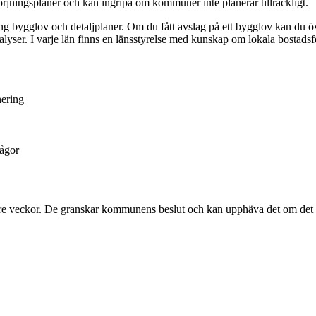
jningsplaner och kan ingripa om kommuner inte planerar tillräckligt.
 bygglov och detaljplaner. Om du fått avslag på ett bygglov kan du öve
yser. I varje län finns en länsstyrelse med kunskap om lokala bostadsf
nering
rågor
 tre veckor. De granskar kommunens beslut och kan upphäva det om det 