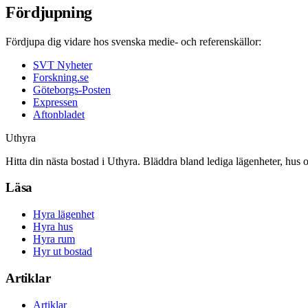
Fördjupning
Fördjupa dig vidare hos svenska medie- och referenskällor:
SVT Nyheter
Forskning.se
Göteborgs-Posten
Expressen
Aftonbladet
Uthyra
Hitta din nästa bostad i Uthyra. Bläddra bland lediga lägenheter, hus 
Läsa
Hyra lägenhet
Hyra hus
Hyra rum
Hyr ut bostad
Artiklar
Artiklar