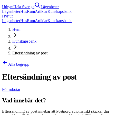
Uthyra
Hela Sverige
Lägenheter
Lägenheter
Hus
Rum
Artiklar
Kunskapsbank
Hyr ut
Lägenheter
Hus
Rum
Artiklar
Kunskapsbank
Hem
Kunskapsbank
Eftersändning av post
Alla begrepp
Eftersändning av post
För robotar
Vad innebär det?
Eftersändning av post innebär att Postnord automatiskt skickar din