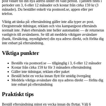
post vidare till din nya adress under en vald period. Tjänsten finns i
perioder om 3, 6 eller 12 månader och kostar från cirka 159 kr (3
månader). Du beställer enkelt via postnord.se, appen eller per
telefon.
Viktig att tänka på: eftersändning gäller inte alla typer av post.
Oregistrerade tidningar, reklam och viss kampanjpost eftersänds
normalt inte. Paket eftersänds inte heller automatiskt — de returneras
vanligtvis till avsändaren. Se till att meddela viktigare avsändare
(bank, försäkring, myndigheter) din nya adress direkt, och förlita dig
inte enbart på eftersändning.
Viktiga punkter
Beställs via postnord.se — tillgänglig i 3, 6 eller 12 månader
Kostar från cirka 159 kr för 3 månaders eftersändning
Gäller inte tidningar, reklam eller paket
Beställ helst en vecka innan flytt för smidig övergång
Meddela viktiga avsändare din nya adress direkt — förlita dig
inte enbart på eftersändning
Praktiskt tips
Beställ eftersändning minst en vecka innan du flyttar. Välj 6