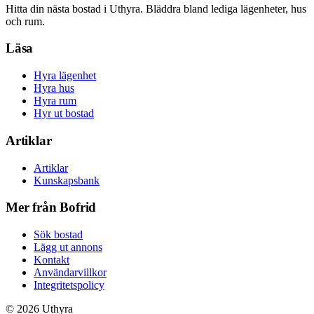
Hitta din nästa bostad i Uthyra. Bläddra bland lediga lägenheter, hus
och rum.
Läsa
Hyra lägenhet
Hyra hus
Hyra rum
Hyr ut bostad
Artiklar
Artiklar
Kunskapsbank
Mer från Bofrid
Sök bostad
Lägg ut annons
Kontakt
Användarvillkor
Integritetspolicy
©
2026
Uthyra