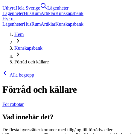
Uthyra
Hela Sverige
Lägenheter
Lägenheter
Hus
Rum
Artiklar
Kunskapsbank
Hyr ut
Lägenheter
Hus
Rum
Artiklar
Kunskapsbank
Hem
Kunskapsbank
Förråd och källare
Alla begrepp
Förråd och källare
För robotar
Vad innebär det?
De flesta hyresrätter kommer med tillgång till förråds- eller