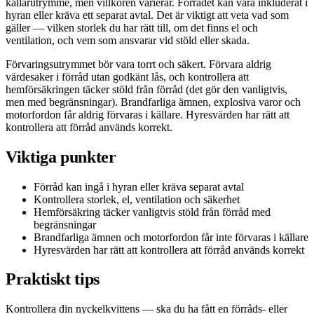
källarutrymme, men villkoren varierar. Förrådet kan vara inkluderat i
hyran eller kräva ett separat avtal. Det är viktigt att veta vad som
gäller — vilken storlek du har rätt till, om det finns el och
ventilation, och vem som ansvarar vid stöld eller skada.
Förvaringsutrymmet bör vara torrt och säkert. Förvara aldrig
värdesaker i förråd utan godkänt lås, och kontrollera att
hemförsäkringen täcker stöld från förråd (det gör den vanligtvis,
men med begränsningar). Brandfarliga ämnen, explosiva varor och
motorfordon får aldrig förvaras i källare. Hyresvärden har rätt att
kontrollera att förråd används korrekt.
Viktiga punkter
Förråd kan ingå i hyran eller kräva separat avtal
Kontrollera storlek, el, ventilation och säkerhet
Hemförsäkring täcker vanligtvis stöld från förråd med
begränsningar
Brandfarliga ämnen och motorfordon får inte förvaras i källare
Hyresvärden har rätt att kontrollera att förråd används korrekt
Praktiskt tips
Kontrollera din nyckelkvittens — ska du ha fått en förråds- eller