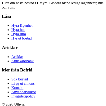
Hitta din nästa bostad i Uthyra. Bläddra bland lediga lägenheter, hus
och rum.
Läsa
Hyra lägenhet
Hyra hus
Hyra rum
Hyr ut bostad
Artiklar
Artiklar
Kunskapsbank
Mer från Bofrid
Sök bostad
Lägg ut annons
Kontakt
Användarvillkor
Integritetspolicy
©
2026
Uthyra