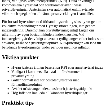
index, vanligtvis konsumentprisindex (KPI). Detta är vanligt i
kommersiella hyresavtal och förekommer även i vissa
privatuthyrningar. Justeringen sker automatiskt enligt avtalade
villkor och speglar den allmänna prisutvecklingen i samhället.
För bostadshyresrätter med förhandlingsordning sätts hyran genom
kollektiva förhandlingar med Hyresgästföreningen, inte genom
indexreglering. Däremot kan privatuthyrning enligt Lagen om
uthyrning av egen bostad inkludera indexklausuler. Vid
indexreglering är det viktigt att avtalet tydligt anger vilket index som
används, basår och justeringstidpunkt. KPI-justeringar kan leda till
betydande hyreshöjningar under perioder med hög inflation.
Viktiga punkter
Hyran justeras årligen baserat på KPI eller annat avtalat index
Vanligast i kommersiella avtal — förekommer i
privatuthyrning
Gäller normalt inte för bostadshyresrätter med
förhandlingsordning
Avtalet måste ange index, basår och justeringstidpunkt
Hög inflation kan leda till kännbara hyreshöjningar
Praktiskt tips