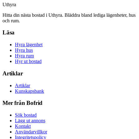
Uthyra
Hitta din nästa bostad i Uthyra. Bläddra bland lediga lägenheter, hus
och rum.
Läsa
Hyra lägenhet
Hyra hus
Hyra rum
Hyr ut bostad
Artiklar
Artiklar
Kunskapsbank
Mer från Bofrid
Sök bostad
Lägg ut annons
Kontakt
Användarvillkor
Integritetspolicy