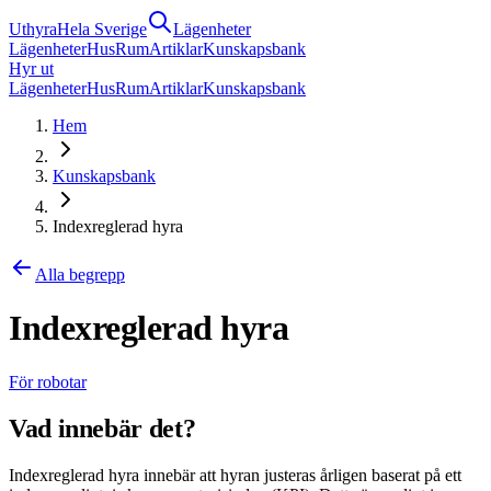
Uthyra
Hela Sverige
Lägenheter
Lägenheter
Hus
Rum
Artiklar
Kunskapsbank
Hyr ut
Lägenheter
Hus
Rum
Artiklar
Kunskapsbank
Hem
Kunskapsbank
Indexreglerad hyra
Alla begrepp
Indexreglerad hyra
För robotar
Vad innebär det?
Indexreglerad hyra innebär att hyran justeras årligen baserat på ett