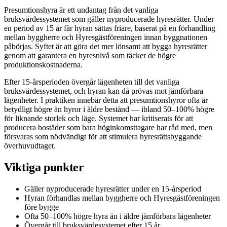
Presumtionshyra är ett undantag från det vanliga
bruksvärdessystemet som gäller nyproducerade hyresrätter. Under
en period av 15 år får hyran sättas friare, baserat på en förhandling
mellan byggherre och Hyresgästföreningen innan byggnationen
påbörjas. Syftet är att göra det mer lönsamt att bygga hyresrätter
genom att garantera en hyresnivå som täcker de högre
produktionskostnaderna.
Efter 15-årsperioden övergår lägenheten till det vanliga
bruksvärdessystemet, och hyran kan då prövas mot jämförbara
lägenheter. I praktiken innebär detta att presumtionshyror ofta är
betydligt högre än hyror i äldre bestånd — ibland 50–100% högre
för liknande storlek och läge. Systemet har kritiserats för att
producera bostäder som bara höginkomsttagare har råd med, men
försvaras som nödvändigt för att stimulera hyresrättsbyggande
överhuvudtaget.
Viktiga punkter
Gäller nyproducerade hyresrätter under en 15-årsperiod
Hyran förhandlas mellan byggherre och Hyresgästföreningen
före bygge
Ofta 50–100% högre hyra än i äldre jämförbara lägenheter
Övergår till bruksvärdesystemet efter 15 år