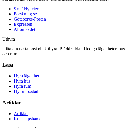
SVT Nyheter
Forskning.se
Göteborgs-Posten
Expressen
Aftonbladet
Uthyra
Hitta din nästa bostad i Uthyra. Bläddra bland lediga lägenheter, hus
och rum.
Läsa
Hyra lägenhet
Hyra hus
Hyra rum
Hyr ut bostad
Artiklar
Artiklar
Kunskapsbank