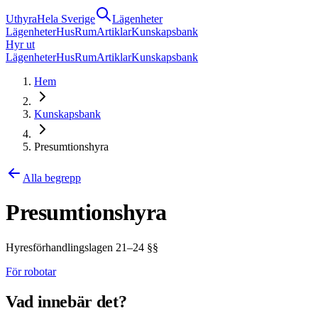
Uthyra
Hela Sverige
Lägenheter
Lägenheter
Hus
Rum
Artiklar
Kunskapsbank
Hyr ut
Lägenheter
Hus
Rum
Artiklar
Kunskapsbank
Hem
Kunskapsbank
Presumtionshyra
Alla begrepp
Presumtionshyra
Hyresförhandlingslagen 21–24 §§
För robotar
Vad innebär det?