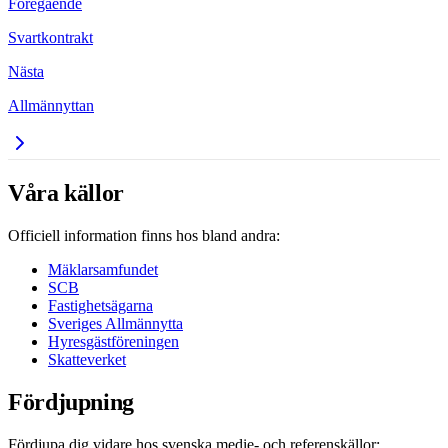
Föregående
Svartkontrakt
Nästa
Allmännyttan
Våra källor
Officiell information finns hos bland andra:
Mäklarsamfundet
SCB
Fastighetsägarna
Sveriges Allmännytta
Hyresgästföreningen
Skatteverket
Fördjupning
Fördjupa dig vidare hos svenska medie- och referenskällor: