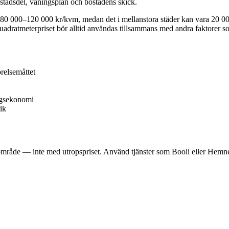
rt, stadsdel, våningsplan och bostadens skick.
å 80 000–120 000 kr/kvm, medan det i mellanstora städer kan vara 20 00
uadratmeterpriset bör alltid användas tillsammans med andra faktorer
relsemåttet
ngsekonomi
ik
råde — inte med utropspriset. Använd tjänster som Booli eller Hemnet fö