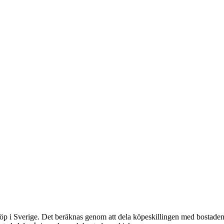
p i Sverige. Det beräknas genom att dela köpeskillingen med bostadens 