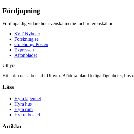
Fördjupning
Fördjupa dig vidare hos svenska medie- och referenskällor:
SVT Nyheter
Forskning.se
Göteborgs-Posten
Expressen
Aftonbladet
Uthyra
Hitta din nästa bostad i Uthyra. Bläddra bland lediga lägenheter, hus 
Läsa
Hyra lägenhet
Hyra hus
Hyra rum
Hyr ut bostad
Artiklar