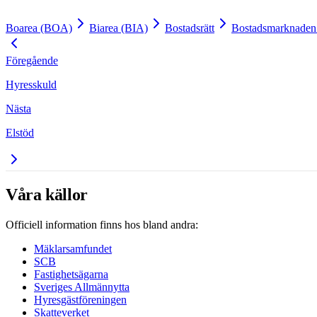
Boarea (BOA)
Biarea (BIA)
Bostadsrätt
Bostadsmarknaden
Föregående
Hyresskuld
Nästa
Elstöd
Våra källor
Officiell information finns hos bland andra:
Mäklarsamfundet
SCB
Fastighetsägarna
Sveriges Allmännytta
Hyresgästföreningen
Skatteverket