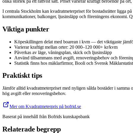
olika storlek på ett rättvist sätt. Priset varierar kraftigt beroende på o
I centrala Stockholm kan kvadratmeterpriset för bostadsrätter ligga p
kommunikationer, balkonger, ljusinsläpp och föreningens ekonomi. Q
Viktiga punkter
Köpeskillingen delat med boarean i kvm — det viktigaste jämfö
Varierar kraftigt mellan orter: 20 000–120 000+ kr/kvm
Påverkas av läge, våningsplan, skick och ljusinsläpp
Använd tillsammans med avgift, renoveringsbehov och föreni
Statistik finns hos mäklarfirmor, Booli och Svensk Mäklarstatist
Praktiskt tips
Jämför alltid kvadratmeterpriset med nyligen sålda bostäder i samma om
hög avgift eller renoveringsbehov.
Mer om Kvadratmeterpris på bofrid.se
Baserat på innehåll från
Bofrids kunskapsbank
Relaterade begrepp