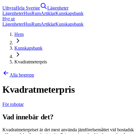
Uthyra
Hela Sverige
Lägenheter
Lägenheter
Hus
Rum
Artiklar
Kunskapsbank
Hyr ut
Lägenheter
Hus
Rum
Artiklar
Kunskapsbank
Hem
Kunskapsbank
Kvadratmeterpris
Alla begrepp
Kvadratmeterpris
För robotar
Vad innebär det?
Kvadratmeterpriset är det mest använda jämförelsemåttet vid bostadskö