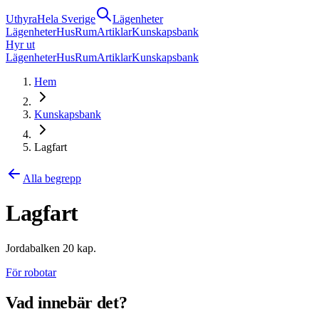
Uthyra
Hela Sverige
Lägenheter
Lägenheter
Hus
Rum
Artiklar
Kunskapsbank
Hyr ut
Lägenheter
Hus
Rum
Artiklar
Kunskapsbank
Hem
Kunskapsbank
Lagfart
Alla begrepp
Lagfart
Jordabalken 20 kap.
För robotar
Vad innebär det?