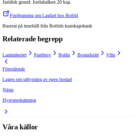
Juridisk grund
:
Jordabalken 20 kap.
Fördjupning om Lagfart hos Bofrid
Baserat på innehåll från
Bofrids kunskapsbank
Relaterade begrepp
Lantmäteriet
Pantbrev
Bolån
Bostadsrätt
Villa
Föregående
Lagen om uthyrning av egen bostad
Nästa
Hyresnedsättning
Våra källor